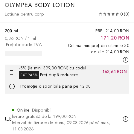
OLYMPEA BODY LOTION
Lotiune pentru corp
0
(
0
)
200 ml
PRP
214,00 RON
171,20 RON
0,86 RON
 / 
1
ml
Prețul include TVA
Cel mai mic preț din ultimele 30
de zile
214,00 RON
-5% (la min. 399,00 RON) cu codul
162,64 RON
Preț după reducere
EXTRA5%
Promoție disponibilă până pe 12.08
Online
:
Disponibil
livrare gratuită de la
199,00 RON
Interval de livrare: de dum., 09.08.2026 până mar.,
11.08.2026