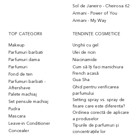
Sol de Janeiro - Cheirosa 62
Armani - Power of You
Armani - My Way
TOP CATEGORII
TENDINȚE COSMETICE
Makeup
Unghii cu gel
Parfumuri barbati
Ulei de ricin
Parfumuri dama
Niacinamide
Parfumuri
Cum să îți faci manichiura
French acasă
Fond de ten
Gua Sha
Parfumuri barbati -
Ghid pentru verificarea
Aftershave
parfumului
Palete machiaj
Setting spray vs. spray de
Set pensule machiaj
fixare care este diferenta?
Pudra
Ordinea corectă de aplicare
Mascara
a produselor
Leave-in Conditioner
Tipurile de parfumuri și
Concealer
concentrațiile lor