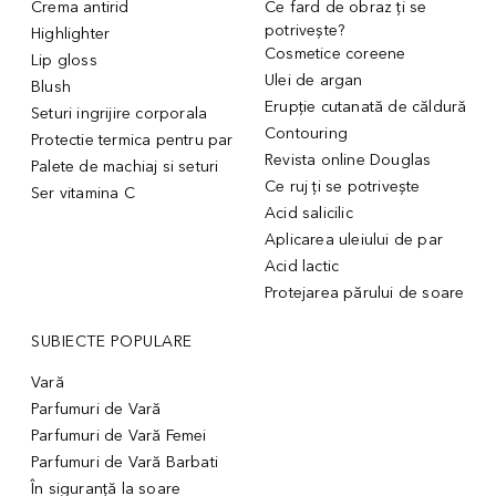
Crema antirid
Ce fard de obraz ți se
potrivește?
Highlighter
Cosmetice coreene
Lip gloss
Ulei de argan
Blush
Erupție cutanată de căldură
Seturi ingrijire corporala
Contouring
Protectie termica pentru par
Revista online Douglas
Palete de machiaj si seturi
Ce ruj ți se potrivește
Ser vitamina C
Acid salicilic
Aplicarea uleiului de par
Acid lactic
Protejarea părului de soare
SUBIECTE POPULARE
Vară
Parfumuri de Vară
Parfumuri de Vară Femei
Parfumuri de Vară Barbati
În siguranță la soare