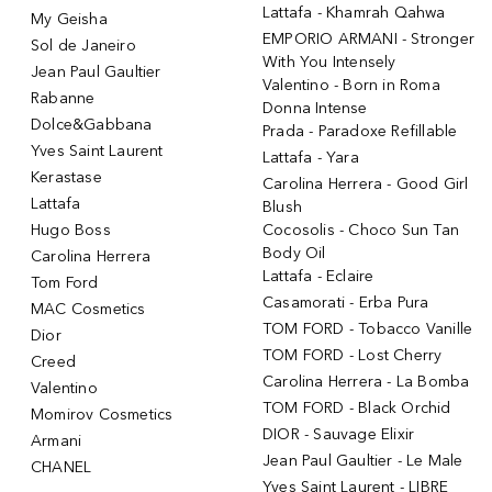
Lattafa - Khamrah Qahwa
My Geisha
EMPORIO ARMANI - Stronger
Sol de Janeiro
With You Intensely
Jean Paul Gaultier
Valentino - Born in Roma
Rabanne
Donna Intense
Dolce&Gabbana
Prada - Paradoxe Refillable
Yves Saint Laurent
Lattafa - Yara
Kerastase
Carolina Herrera - Good Girl
Lattafa
Blush
Hugo Boss
Cocosolis - Choco Sun Tan
Body Oil
Carolina Herrera
Lattafa - Eclaire
Tom Ford
Casamorati - Erba Pura
MAC Cosmetics
TOM FORD - Tobacco Vanille
Dior
TOM FORD - Lost Cherry
Creed
Carolina Herrera - La Bomba
Valentino
TOM FORD - Black Orchid
Momirov Cosmetics
DIOR - Sauvage Elixir
Armani
Jean Paul Gaultier - Le Male
CHANEL
Yves Saint Laurent - LIBRE