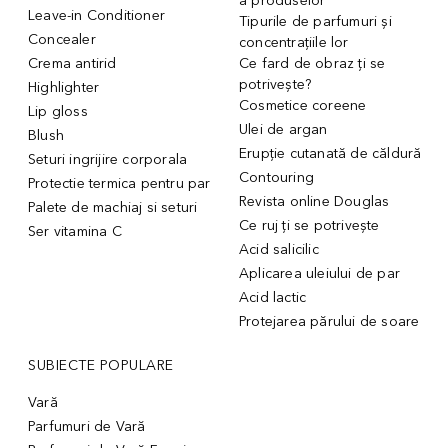
a produselor
Leave-in Conditioner
Tipurile de parfumuri și
Concealer
concentrațiile lor
Crema antirid
Ce fard de obraz ți se
potrivește?
Highlighter
Cosmetice coreene
Lip gloss
Ulei de argan
Blush
Erupție cutanată de căldură
Seturi ingrijire corporala
Contouring
Protectie termica pentru par
Revista online Douglas
Palete de machiaj si seturi
Ce ruj ți se potrivește
Ser vitamina C
Acid salicilic
Aplicarea uleiului de par
Acid lactic
Protejarea părului de soare
SUBIECTE POPULARE
Vară
Parfumuri de Vară