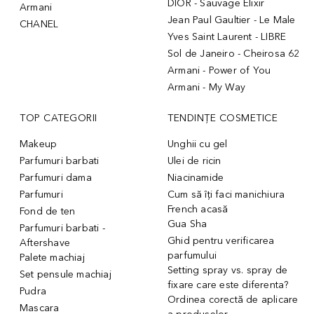
DIOR - Sauvage Elixir
Armani
Jean Paul Gaultier - Le Male
CHANEL
Yves Saint Laurent - LIBRE
Sol de Janeiro - Cheirosa 62
Armani - Power of You
Armani - My Way
TOP CATEGORII
TENDINȚE COSMETICE
Makeup
Unghii cu gel
Parfumuri barbati
Ulei de ricin
Parfumuri dama
Niacinamide
Parfumuri
Cum să îți faci manichiura
French acasă
Fond de ten
Gua Sha
Parfumuri barbati -
Ghid pentru verificarea
Aftershave
parfumului
Palete machiaj
Setting spray vs. spray de
Set pensule machiaj
fixare care este diferenta?
Pudra
Ordinea corectă de aplicare
Mascara