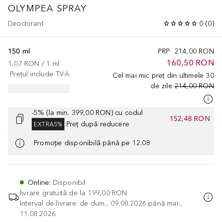
OLYMPEA SPRAY
Deodorant
0
(
0
)
150 ml
PRP
214,00 RON
160,50 RON
1,07 RON
 / 
1
ml
Prețul include TVA
Cel mai mic preț din ultimele 30
de zile
214,00 RON
-5% (la min. 399,00 RON) cu codul
152,48 RON
Preț după reducere
EXTRA5%
Promoție disponibilă până pe 12.08
Online
:
Disponibil
livrare gratuită de la
199,00 RON
Interval de livrare: de dum., 09.08.2026 până mar.,
11.08.2026