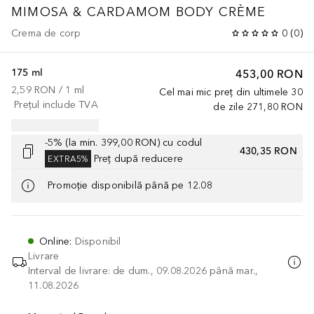
MIMOSA & CARDAMOM BODY CRÈME
Crema de corp
0
(
0
)
175 ml
453,00 RON
2,59 RON
 / 
1
ml
Cel mai mic preț din ultimele 30
Prețul include TVA
de zile
271,80 RON
-5% (la min. 399,00 RON) cu codul
430,35 RON
Preț după reducere
EXTRA5%
Promoție disponibilă până pe 12.08
Online
:
Disponibil
Livrare
Interval de livrare: de dum., 09.08.2026 până mar.,
11.08.2026