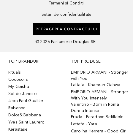
Termeni și Condiții
Setări de confidențialitate
RETRAGEREA CONTRACTULUI
©
2026
Parfumerie Douglas SRL
TOP BRANDURI
TOP PRODUSE
Rituals
EMPORIO ARMANI - Stronger
with You
Cocosolis
Lattafa - Khamrah Qahwa
My Geisha
EMPORIO ARMANI - Stronger
Sol de Janeiro
With You Intensely
Jean Paul Gaultier
Valentino - Born in Roma
Rabanne
Donna Intense
Dolce&Gabbana
Prada - Paradoxe Refillable
Yves Saint Laurent
Lattafa - Yara
Kerastase
Carolina Herrera - Good Girl