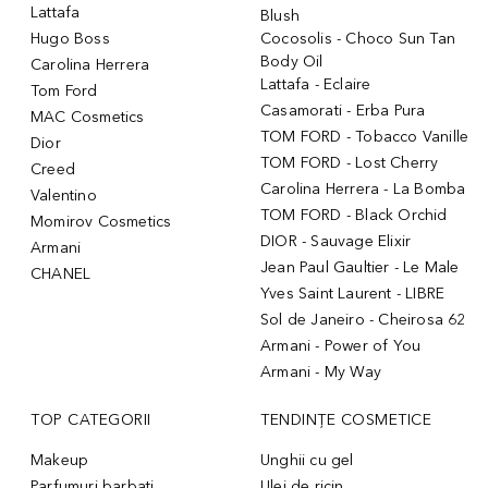
Lattafa
Blush
Hugo Boss
Cocosolis - Choco Sun Tan
Body Oil
Carolina Herrera
Lattafa - Eclaire
Tom Ford
Casamorati - Erba Pura
MAC Cosmetics
TOM FORD - Tobacco Vanille
Dior
TOM FORD - Lost Cherry
Creed
Carolina Herrera - La Bomba
Valentino
TOM FORD - Black Orchid
Momirov Cosmetics
DIOR - Sauvage Elixir
Armani
Jean Paul Gaultier - Le Male
CHANEL
Yves Saint Laurent - LIBRE
Sol de Janeiro - Cheirosa 62
Armani - Power of You
Armani - My Way
TOP CATEGORII
TENDINȚE COSMETICE
Makeup
Unghii cu gel
Parfumuri barbati
Ulei de ricin