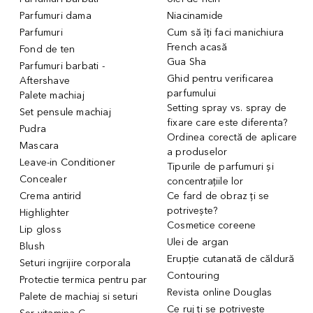
Parfumuri dama
Niacinamide
Parfumuri
Cum să îți faci manichiura
French acasă
Fond de ten
Gua Sha
Parfumuri barbati -
Ghid pentru verificarea
Aftershave
parfumului
Palete machiaj
Setting spray vs. spray de
Set pensule machiaj
fixare care este diferenta?
Pudra
Ordinea corectă de aplicare
Mascara
a produselor
Leave-in Conditioner
Tipurile de parfumuri și
Concealer
concentrațiile lor
Crema antirid
Ce fard de obraz ți se
potrivește?
Highlighter
Cosmetice coreene
Lip gloss
Ulei de argan
Blush
Erupție cutanată de căldură
Seturi ingrijire corporala
Contouring
Protectie termica pentru par
Revista online Douglas
Palete de machiaj si seturi
Ce ruj ți se potrivește