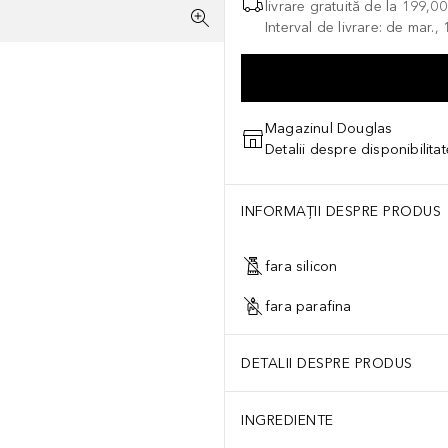
livrare gratuită de la
199,0
Interval de livrare: de mar.
Magazinul Douglas
Detalii despre disponibilita
INFORMAȚII DESPRE PRODUS
fara silicon
fara parafina
DETALII DESPRE PRODUS
INGREDIENTE