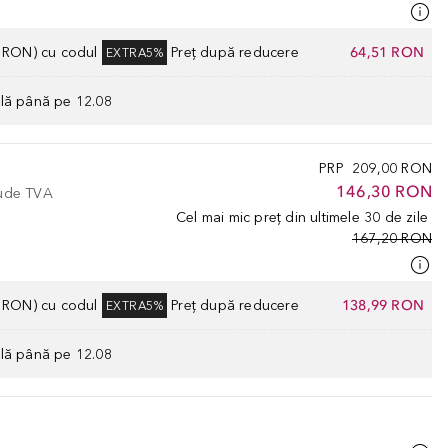
0 RON) cu codul
Preț după reducere
64,51 RON
EXTRA5%
ilă până pe 12.08
PRP
209,00 RON
146,30 RON
lude TVA
Cel mai mic preț din ultimele 30 de zile
167,20 RON
0 RON) cu codul
Preț după reducere
138,99 RON
EXTRA5%
ilă până pe 12.08