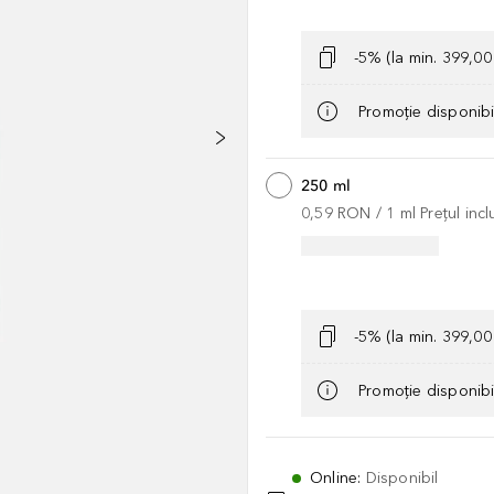
-5% (la min. 399,0
Promoție disponib
250 ml
0,59 RON
 / 
1
ml
Prețul inc
-5% (la min. 399,0
Promoție disponib
Online
:
Disponibil