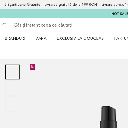
2 Eșantioane Gratuite¹ Livrarea gratuită de la 199 RON Livrare aprox. 1–3
HOT SALE:
Înapoi
Executați căutarea
BRANDURI
VARA
EXCLUSIV LA DOUGLAS
PARFU
Deschidere meniu BRANDURI
Deschidere meniu VARA
Deschi
%