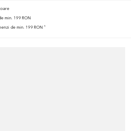
ătoare
 de min. 199 RON
omenzi de min. 199 RON ¹