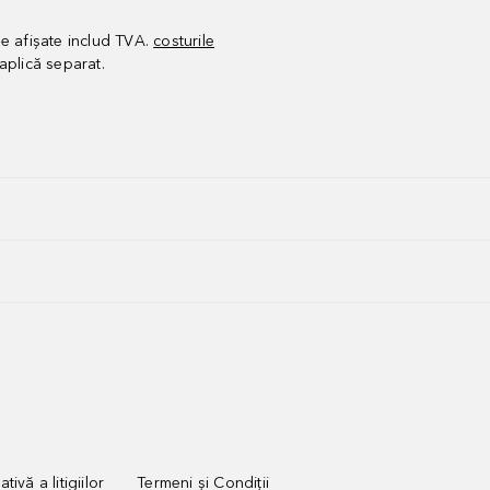
le afișate includ TVA.
costurile
aplică separat.
tivă a litigiilor
Termeni și Condiții