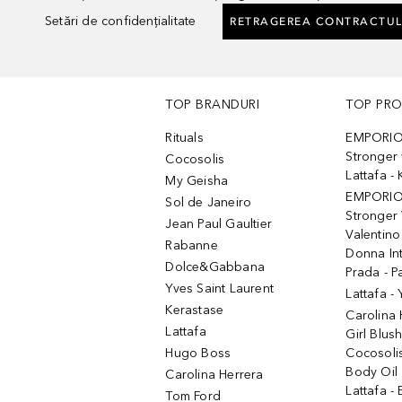
Setări de confidențialitate
RETRAGEREA CONTRACTUL
TOP BRANDURI
TOP PR
Rituals
EMPORIO
Stronger 
Cocosolis
Lattafa 
My Geisha
EMPORIO
Sol de Janeiro
Stronger 
Jean Paul Gaultier
Valentino
Rabanne
Donna In
Dolce&Gabbana
Prada - P
Yves Saint Laurent
Lattafa -
Kerastase
Carolina
Lattafa
Girl Blus
Hugo Boss
Cocosoli
Body Oil
Carolina Herrera
Lattafa - 
Tom Ford