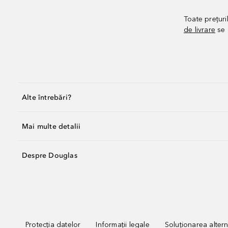
Toate prețuri
de livrare
se 
Alte întrebări?
Mai multe detalii
Despre Douglas
Protecția datelor
Informații legale
Soluționarea alterna