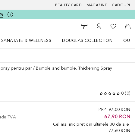
BEAUTY CARD
MAGAZINE
CADOURI
5%
 Douglas
Către List
Către Găsire magazin
Către Contul meu
Căt
SANATATE & WELLNESS
DOUGLAS COLLECTION
OUTL
u Lifestyle
Deschidere meniu SANATATE & WELLNESS
Deschidere meniu Douglas Collectio
Spray pentru par
Bumble and bumble. Thickening Spray
0
(
0
)
PRP
97,00 RON
67,90 RON
lude TVA
Cel mai mic preț din ultimele 30 de zile
77,60 RON