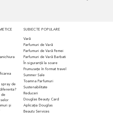
METICE
SUBIECTE POPULARE
Vară
Parfumuri de Vară
Parfumuri de Vară Femei
manichiura
Parfumuri de Vară Barbati
În siguranță la soare
Frumusețe în format travel
ficarea
Summer Sale
Toamna Parfumuri
. spray de
Sustenabilitate
 diferenta?
Reduceri
 de
Douglas Beauty Card
uselor
muri și
Aplicația Douglas
r
Beauty Services