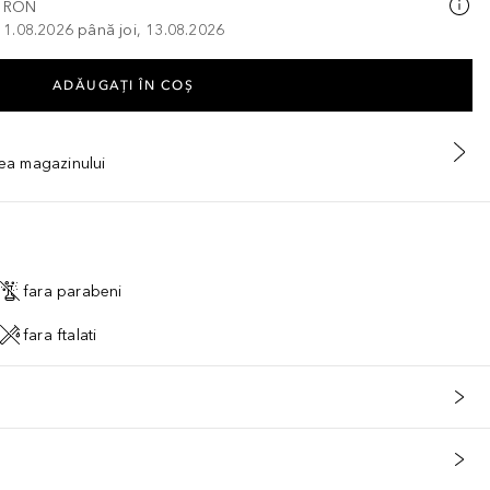
0 RON
, 11.08.2026 până joi, 13.08.2026
ADĂUGAȚI ÎN COŞ
tea magazinului
fara parabeni
fara ftalati