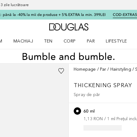
 zile lucrătoare
 până la -40% la mii de produse + 5% EXTRA la min. 399LEI
COD:
EXTRA
Către pagina principală
M
MACHIAJ
TEN
CORP
PAR
LIFESTYLE
dere meniu Parfum
Deschidere meniu Machiaj
Deschidere meniu Ten
Deschidere meniu Corp
Deschidere meniu Par
Deschidere meni
Homepage
Par
Hairstyling
THICKENING
SPRAY
Spray de păr
60 ml
1,13 RON
 / 
1
ml
Prețul inc