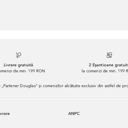
Livrare gratuită
2 Eșantioane gratui
comenzi de min. 199 RON
la comenzi de min. 199 
artener Douglas” și comenzilor alcătuite exclusiv din astfel de pr
vrare
ANPC