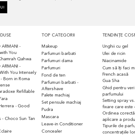
UI
ODUSE
TOP CATEGORII
TENDINȚE COS
 ARMANI -
Makeup
Unghii cu gel
with You
Parfumuri barbati
Ulei de ricin
- Khamrah Qahwa
Parfumuri dama
Niacinamide
 ARMANI -
Parfumuri
Cum să îți faci 
With You Intensely
French acasă
Fond de ten
 - Born in Roma
Gua Sha
Parfumuri barbati -
tense
Ghid pentru veri
Aftershave
aradoxe Refillable
parfumului
Palete machiaj
 Yara
Setting spray vs
Set pensule machiaj
 Herrera - Good
fixare care este
Pudra
h
Ordinea corectă
Mascara
s - Choco Sun Tan
aplicare a prod
Leave-in Conditioner
Tipurile de parfu
Eclaire
Concealer
concentrațiile lo