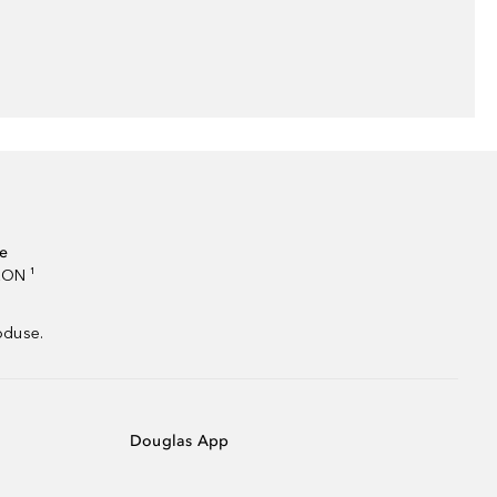
te
RON ¹
oduse.
Douglas App