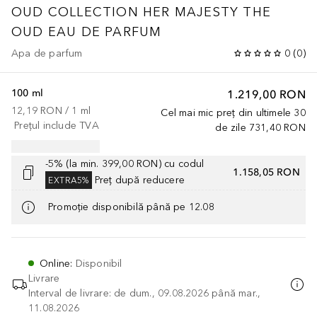
OUD COLLECTION
HER MAJESTY THE
OUD EAU DE PARFUM
Apa de parfum
0
(
0
)
100 ml
1.219,00 RON
12,19 RON
 / 
1
ml
Cel mai mic preț din ultimele 30
Prețul include TVA
de zile
731,40 RON
-5% (la min. 399,00 RON) cu codul
1.158,05 RON
Preț după reducere
EXTRA5%
Promoție disponibilă până pe 12.08
Online
:
Disponibil
Livrare
Interval de livrare: de dum., 09.08.2026 până mar.,
11.08.2026