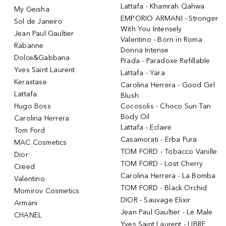
Lattafa - Khamrah Qahwa
My Geisha
EMPORIO ARMANI - Stronger
Sol de Janeiro
With You Intensely
Jean Paul Gaultier
Valentino - Born in Roma
Rabanne
Donna Intense
Dolce&Gabbana
Prada - Paradoxe Refillable
Yves Saint Laurent
Lattafa - Yara
Kerastase
Carolina Herrera - Good Girl
Lattafa
Blush
Hugo Boss
Cocosolis - Choco Sun Tan
Body Oil
Carolina Herrera
Lattafa - Eclaire
Tom Ford
Casamorati - Erba Pura
MAC Cosmetics
TOM FORD - Tobacco Vanille
Dior
TOM FORD - Lost Cherry
Creed
Carolina Herrera - La Bomba
Valentino
TOM FORD - Black Orchid
Momirov Cosmetics
DIOR - Sauvage Elixir
Armani
Jean Paul Gaultier - Le Male
CHANEL
Yves Saint Laurent - LIBRE