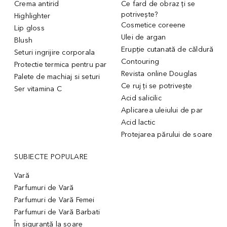
Crema antirid
Ce fard de obraz ți se
potrivește?
Highlighter
Cosmetice coreene
Lip gloss
Ulei de argan
Blush
Erupție cutanată de căldură
Seturi ingrijire corporala
Contouring
Protectie termica pentru par
Revista online Douglas
Palete de machiaj si seturi
Ce ruj ți se potrivește
Ser vitamina C
Acid salicilic
Aplicarea uleiului de par
Acid lactic
Protejarea părului de soare
SUBIECTE POPULARE
Vară
Parfumuri de Vară
Parfumuri de Vară Femei
Parfumuri de Vară Barbati
În siguranță la soare