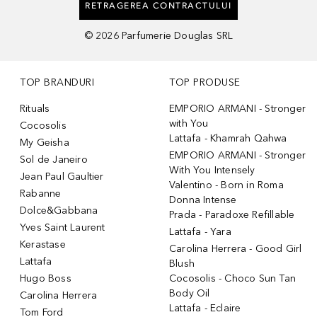
RETRAGEREA CONTRACTULUI
©
2026
Parfumerie Douglas SRL
TOP BRANDURI
TOP PRODUSE
Rituals
EMPORIO ARMANI - Stronger
with You
Cocosolis
Lattafa - Khamrah Qahwa
My Geisha
EMPORIO ARMANI - Stronger
Sol de Janeiro
With You Intensely
Jean Paul Gaultier
Valentino - Born in Roma
Rabanne
Donna Intense
Dolce&Gabbana
Prada - Paradoxe Refillable
Yves Saint Laurent
Lattafa - Yara
Kerastase
Carolina Herrera - Good Girl
Lattafa
Blush
Hugo Boss
Cocosolis - Choco Sun Tan
Body Oil
Carolina Herrera
Lattafa - Eclaire
Tom Ford