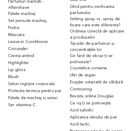
Parfumuri barbati -
Ghid pentru verificarea
Aftershave
parfumului
Palete machiaj
Setting spray vs. spray de
Set pensule machiaj
fixare care este diferenta?
Pudra
Ordinea corectă de aplicare
Mascara
a produselor
Leave-in Conditioner
Tipurile de parfumuri și
Concealer
concentrațiile lor
Crema antirid
Ce fard de obraz ți se
potrivește?
Highlighter
Cosmetice coreene
Lip gloss
Ulei de argan
Blush
Erupție cutanată de căldură
Seturi ingrijire corporala
Contouring
Protectie termica pentru par
Revista online Douglas
Palete de machiaj si seturi
Ce ruj ți se potrivește
Ser vitamina C
Acid salicilic
Aplicarea uleiului de par
Acid lactic