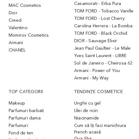
Casamorati - Erba Pura
MAC Cosmetics
TOM FORD - Tobacco Vanille
Dior
TOM FORD - Lost Cherry
Creed
Carolina Herrera - La Bomba
Valentino
TOM FORD - Black Orchid
Momirov Cosmetics
DIOR - Sauvage Elixir
Armani
Jean Paul Gaultier - Le Male
CHANEL
Yves Saint Laurent - LIBRE
Sol de Janeiro - Cheirosa 62
Armani - Power of You
Armani - My Way
TOP CATEGORII
TENDINȚE COSMETICE
Makeup
Unghii cu gel
Parfumuri barbati
Ulei de ricin
Parfumuri dama
Niacinamide
Parfumuri
Cum să îți faci manichiura
French acasă
Fond de ten
Gua Sha