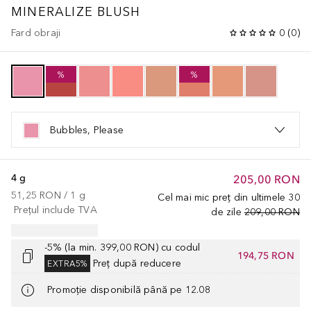
MINERALIZE BLUSH
Fard obraji
0
(
0
)
%
%
Bubbles, Please
4 g
205,00 RON
51,25 RON
 / 
1
g
Cel mai mic preț din ultimele 30
Prețul include TVA
de zile
209,00 RON
-5% (la min. 399,00 RON) cu codul
194,75 RON
Preț după reducere
EXTRA5%
Promoție disponibilă până pe 12.08