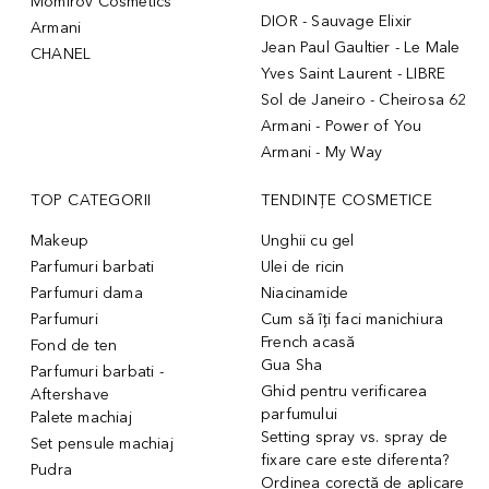
Momirov Cosmetics
DIOR - Sauvage Elixir
Armani
Jean Paul Gaultier - Le Male
CHANEL
Yves Saint Laurent - LIBRE
Sol de Janeiro - Cheirosa 62
Armani - Power of You
Armani - My Way
TOP CATEGORII
TENDINȚE COSMETICE
Makeup
Unghii cu gel
Parfumuri barbati
Ulei de ricin
Parfumuri dama
Niacinamide
Parfumuri
Cum să îți faci manichiura
French acasă
Fond de ten
Gua Sha
Parfumuri barbati -
Ghid pentru verificarea
Aftershave
parfumului
Palete machiaj
Setting spray vs. spray de
Set pensule machiaj
fixare care este diferenta?
Pudra
Ordinea corectă de aplicare