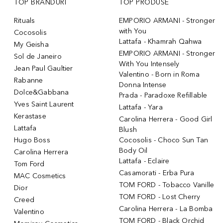
TOP BRANDURI
TOP PRODUSE
Rituals
EMPORIO ARMANI - Stronger
with You
Cocosolis
Lattafa - Khamrah Qahwa
My Geisha
EMPORIO ARMANI - Stronger
Sol de Janeiro
With You Intensely
Jean Paul Gaultier
Valentino - Born in Roma
Rabanne
Donna Intense
Dolce&Gabbana
Prada - Paradoxe Refillable
Yves Saint Laurent
Lattafa - Yara
Kerastase
Carolina Herrera - Good Girl
Lattafa
Blush
Hugo Boss
Cocosolis - Choco Sun Tan
Body Oil
Carolina Herrera
Lattafa - Eclaire
Tom Ford
Casamorati - Erba Pura
MAC Cosmetics
TOM FORD - Tobacco Vanille
Dior
TOM FORD - Lost Cherry
Creed
Carolina Herrera - La Bomba
Valentino
TOM FORD - Black Orchid