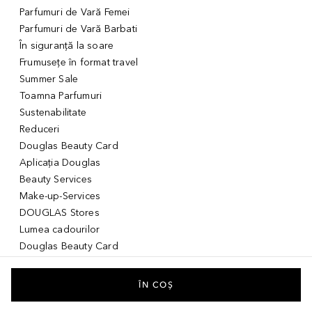
Parfumuri de Vară Femei
Parfumuri de Vară Barbati
În siguranță la soare
Frumusețe în format travel
Summer Sale
Toamna Parfumuri
Sustenabilitate
Reduceri
Douglas Beauty Card
Aplicația Douglas
Beauty Services
Make-up-Services
DOUGLAS Stores
Lumea cadourilor
Douglas Beauty Card
Voucher Digital
Idei de cadouri pentru ea
ÎN COȘ
Idei de cadouri pentru el