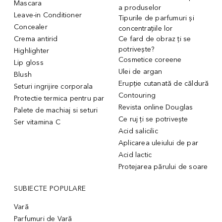
Mascara
a produselor
Leave-in Conditioner
Tipurile de parfumuri și
Concealer
concentrațiile lor
Crema antirid
Ce fard de obraz ți se
potrivește?
Highlighter
Cosmetice coreene
Lip gloss
Ulei de argan
Blush
Erupție cutanată de căldură
Seturi ingrijire corporala
Contouring
Protectie termica pentru par
Revista online Douglas
Palete de machiaj si seturi
Ce ruj ți se potrivește
Ser vitamina C
Acid salicilic
Aplicarea uleiului de par
Acid lactic
Protejarea părului de soare
SUBIECTE POPULARE
Vară
Parfumuri de Vară