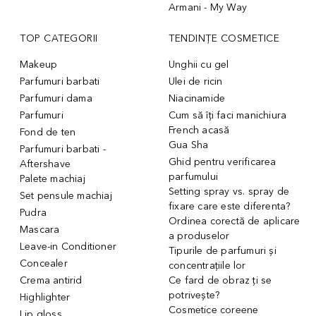
Armani - My Way
TOP CATEGORII
TENDINȚE COSMETICE
Makeup
Unghii cu gel
Parfumuri barbati
Ulei de ricin
Parfumuri dama
Niacinamide
Parfumuri
Cum să îți faci manichiura
French acasă
Fond de ten
Gua Sha
Parfumuri barbati -
Ghid pentru verificarea
Aftershave
parfumului
Palete machiaj
Setting spray vs. spray de
Set pensule machiaj
fixare care este diferenta?
Pudra
Ordinea corectă de aplicare
Mascara
a produselor
Leave-in Conditioner
Tipurile de parfumuri și
Concealer
concentrațiile lor
Crema antirid
Ce fard de obraz ți se
potrivește?
Highlighter
Cosmetice coreene
Lip gloss