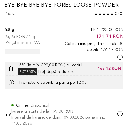
BYE BYE
BYE BYE PORES LOOSE POWDER
Pudra
0
(
0
)
6.8 g
PRP
223,00 RON
171,71 RON
25,25 RON
 / 
1
g
Prețul include TVA
Cel mai mic preț din ultimele 30
de zile
176,17 RON
-5% (la min. 399,00 RON) cu codul
163,12 RON
Preț după reducere
EXTRA5%
Promoție disponibilă până pe 12.08
Online
:
Disponibil
livrare gratuită de la
199,00 RON
Interval de livrare: de dum., 09.08.2026 până mar.,
11.08.2026