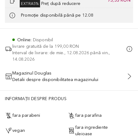
75,53 RON
Preț după reducere
EXTRA5%
Promoție disponibilă până pe 12.08
Online
:
Disponibil
livrare gratuită de la
199,00 RON
Interval de livrare: de mie., 12.08.2026 până vin.,
14.08.2026
Magazinul Douglas
Detalii despre disponibilitatea magazinului
ADĂUGAȚI ÎN COŞ
INFORMAȚII DESPRE PRODUS
fara parabeni
fara parafina
fara ingrediente
vegan
uleioase