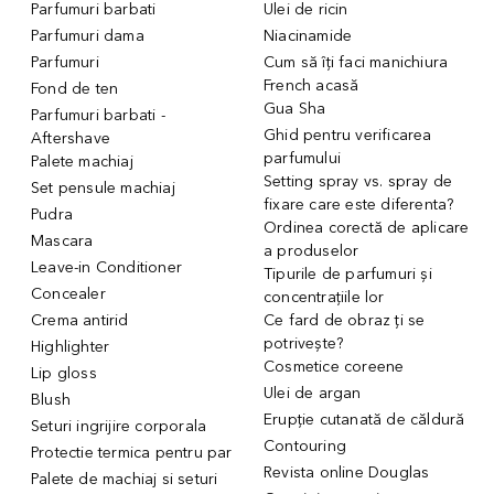
Parfumuri barbati
Ulei de ricin
Parfumuri dama
Niacinamide
Parfumuri
Cum să îți faci manichiura
French acasă
Fond de ten
Gua Sha
Parfumuri barbati -
Ghid pentru verificarea
Aftershave
parfumului
Palete machiaj
Setting spray vs. spray de
Set pensule machiaj
fixare care este diferenta?
Pudra
Ordinea corectă de aplicare
Mascara
a produselor
Leave-in Conditioner
Tipurile de parfumuri și
Concealer
concentrațiile lor
Crema antirid
Ce fard de obraz ți se
potrivește?
Highlighter
Cosmetice coreene
Lip gloss
Ulei de argan
Blush
Erupție cutanată de căldură
Seturi ingrijire corporala
Contouring
Protectie termica pentru par
Revista online Douglas
Palete de machiaj si seturi