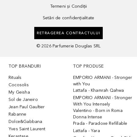
Termeni și Condiții
Setări de confidențialitate
RETRAGEREA CONTRACTULUI
©
2026
Parfumerie Douglas SRL
TOP BRANDURI
TOP PRODUSE
Rituals
EMPORIO ARMANI - Stronger
with You
Cocosolis
Lattafa - Khamrah Qahwa
My Geisha
EMPORIO ARMANI - Stronger
Sol de Janeiro
With You Intensely
Jean Paul Gaultier
Valentino - Born in Roma
Rabanne
Donna Intense
Dolce&Gabbana
Prada - Paradoxe Refillable
Yves Saint Laurent
Lattafa - Yara
Kerastase