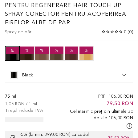
PENTRU REGENERARE
HAIR TOUCH UP
SPRAY CORECTOR PENTRU ACOPERIREA
FIRELOR ALBE DE PAR
Spray de păr
0
(
0
)
%
%
%
%
%
%
Black
75 ml
PRP
106,00 RON
79,50 RON
1,06 RON
 / 
1
ml
Prețul include TVA
Cel mai mic preț din ultimele 30
de zile
106,00 RON
-5% (la min. 399,00 RON) cu codul