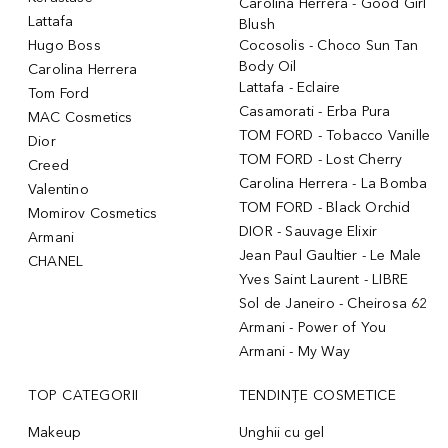
Carolina Herrera - Good Girl
Lattafa
Blush
Hugo Boss
Cocosolis - Choco Sun Tan
Body Oil
Carolina Herrera
Lattafa - Eclaire
Tom Ford
Casamorati - Erba Pura
MAC Cosmetics
TOM FORD - Tobacco Vanille
Dior
TOM FORD - Lost Cherry
Creed
Carolina Herrera - La Bomba
Valentino
TOM FORD - Black Orchid
Momirov Cosmetics
DIOR - Sauvage Elixir
Armani
Jean Paul Gaultier - Le Male
CHANEL
Yves Saint Laurent - LIBRE
Sol de Janeiro - Cheirosa 62
Armani - Power of You
Armani - My Way
TOP CATEGORII
TENDINȚE COSMETICE
Makeup
Unghii cu gel