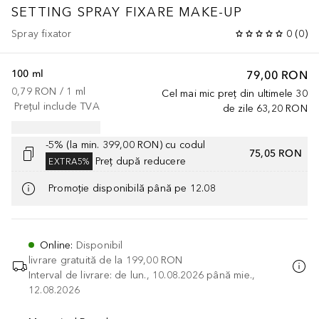
SETTING SPRAY FIXARE MAKE-UP
Spray fixator
0
(
0
)
100 ml
79,00 RON
0,79 RON
 / 
1
ml
Cel mai mic preț din ultimele 30
Prețul include TVA
de zile
63,20 RON
-5% (la min. 399,00 RON) cu codul
75,05 RON
Preț după reducere
EXTRA5%
Promoție disponibilă până pe 12.08
Online
:
Disponibil
livrare gratuită de la
199,00 RON
Interval de livrare: de lun., 10.08.2026 până mie.,
12.08.2026