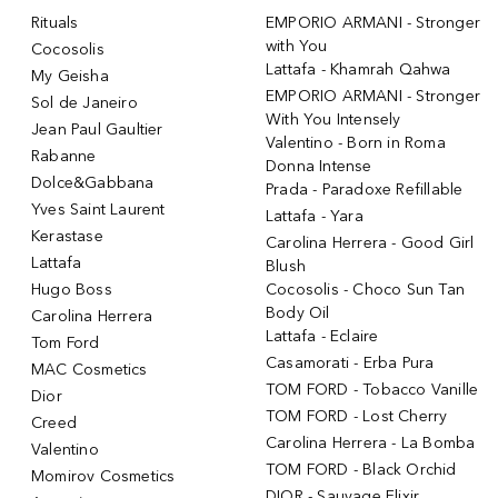
Rituals
EMPORIO ARMANI - Stronger
with You
Cocosolis
Lattafa - Khamrah Qahwa
My Geisha
EMPORIO ARMANI - Stronger
Sol de Janeiro
With You Intensely
Jean Paul Gaultier
Valentino - Born in Roma
Rabanne
Donna Intense
Dolce&Gabbana
Prada - Paradoxe Refillable
Yves Saint Laurent
Lattafa - Yara
Kerastase
Carolina Herrera - Good Girl
Lattafa
Blush
Hugo Boss
Cocosolis - Choco Sun Tan
Body Oil
Carolina Herrera
Lattafa - Eclaire
Tom Ford
Casamorati - Erba Pura
MAC Cosmetics
TOM FORD - Tobacco Vanille
Dior
TOM FORD - Lost Cherry
Creed
Carolina Herrera - La Bomba
Valentino
TOM FORD - Black Orchid
Momirov Cosmetics
DIOR - Sauvage Elixir