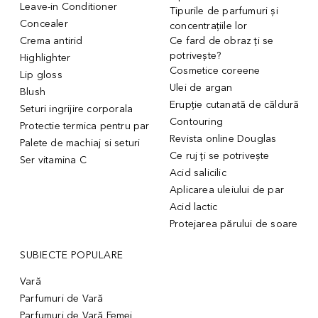
Leave-in Conditioner
Tipurile de parfumuri și
Concealer
concentrațiile lor
Crema antirid
Ce fard de obraz ți se
potrivește?
Highlighter
Cosmetice coreene
Lip gloss
Ulei de argan
Blush
Erupție cutanată de căldură
Seturi ingrijire corporala
Contouring
Protectie termica pentru par
Revista online Douglas
Palete de machiaj si seturi
Ce ruj ți se potrivește
Ser vitamina C
Acid salicilic
Aplicarea uleiului de par
Acid lactic
Protejarea părului de soare
SUBIECTE POPULARE
Vară
Parfumuri de Vară
Parfumuri de Vară Femei