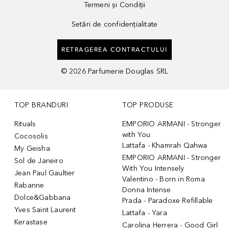
Termeni și Condiții
Setări de confidențialitate
RETRAGEREA CONTRACTULUI
©
2026
Parfumerie Douglas SRL
TOP BRANDURI
TOP PRODUSE
Rituals
EMPORIO ARMANI - Stronger
with You
Cocosolis
Lattafa - Khamrah Qahwa
My Geisha
EMPORIO ARMANI - Stronger
Sol de Janeiro
With You Intensely
Jean Paul Gaultier
Valentino - Born in Roma
Rabanne
Donna Intense
Dolce&Gabbana
Prada - Paradoxe Refillable
Yves Saint Laurent
Lattafa - Yara
Kerastase
Carolina Herrera - Good Girl