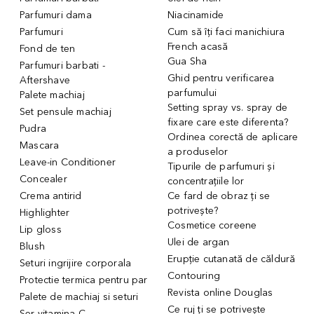
Parfumuri dama
Niacinamide
Parfumuri
Cum să îți faci manichiura
French acasă
Fond de ten
Gua Sha
Parfumuri barbati -
Ghid pentru verificarea
Aftershave
parfumului
Palete machiaj
Setting spray vs. spray de
Set pensule machiaj
fixare care este diferenta?
Pudra
Ordinea corectă de aplicare
Mascara
a produselor
Leave-in Conditioner
Tipurile de parfumuri și
Concealer
concentrațiile lor
Crema antirid
Ce fard de obraz ți se
potrivește?
Highlighter
Cosmetice coreene
Lip gloss
Ulei de argan
Blush
Erupție cutanată de căldură
Seturi ingrijire corporala
Contouring
Protectie termica pentru par
Revista online Douglas
Palete de machiaj si seturi
Ce ruj ți se potrivește
Ser vitamina C