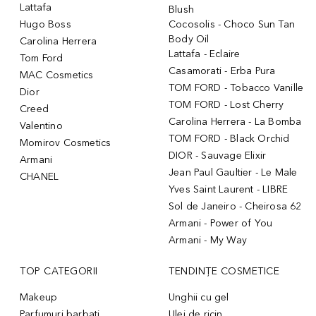
Lattafa
Blush
Hugo Boss
Cocosolis - Choco Sun Tan
Body Oil
Carolina Herrera
Lattafa - Eclaire
Tom Ford
Casamorati - Erba Pura
MAC Cosmetics
TOM FORD - Tobacco Vanille
Dior
TOM FORD - Lost Cherry
Creed
Carolina Herrera - La Bomba
Valentino
TOM FORD - Black Orchid
Momirov Cosmetics
DIOR - Sauvage Elixir
Armani
Jean Paul Gaultier - Le Male
CHANEL
Yves Saint Laurent - LIBRE
Sol de Janeiro - Cheirosa 62
Armani - Power of You
Armani - My Way
TOP CATEGORII
TENDINȚE COSMETICE
Makeup
Unghii cu gel
Parfumuri barbati
Ulei de ricin