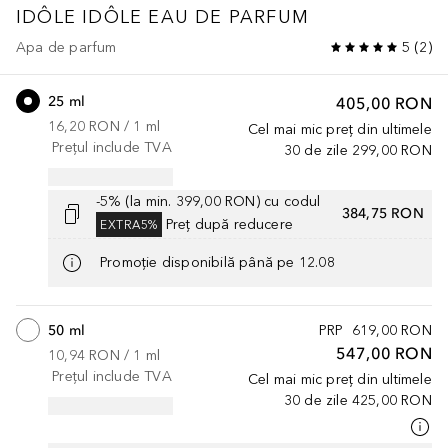
IDÔLE
IDÔLE EAU DE PARFUM
Apa de parfum
5
(
2
)
25 ml
405,00 RON
16,20 RON
 / 
1
ml
Cel mai mic preț din ultimele
Prețul include TVA
30 de zile
299,00 RON
-5% (la min. 399,00 RON) cu codul
384,75 RON
Preț după reducere
EXTRA5%
Promoție disponibilă până pe 12.08
50 ml
PRP
619,00 RON
547,00 RON
10,94 RON
 / 
1
ml
Prețul include TVA
Cel mai mic preț din ultimele
30 de zile
425,00 RON