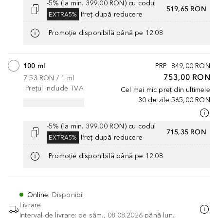
-5% (la min. 399,00 RON) cu codul
519,65 RON
Preț după reducere
EXTRA5%
Promoție disponibilă până pe 12.08
100 ml
PRP
849,00 RON
753,00 RON
7,53 RON
 / 
1
ml
Prețul include TVA
Cel mai mic preț din ultimele
30 de zile
565,00 RON
-5% (la min. 399,00 RON) cu codul
715,35 RON
Preț după reducere
EXTRA5%
Promoție disponibilă până pe 12.08
Online
:
Disponibil
Livrare
Interval de livrare: de sâm., 08.08.2026 până lun.,