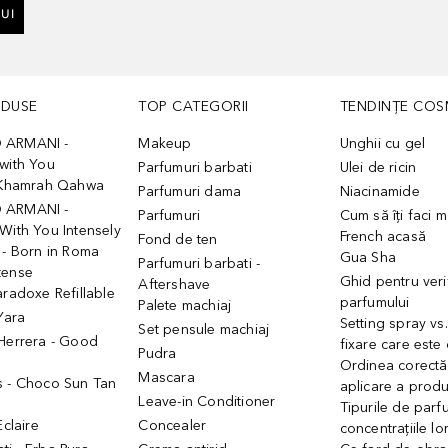
UI
ODUSE
TOP CATEGORII
TENDINȚE COS
 ARMANI -
Makeup
Unghii cu gel
with You
Parfumuri barbati
Ulei de ricin
- Khamrah Qahwa
Parfumuri dama
Niacinamide
 ARMANI -
Parfumuri
Cum să îți faci 
With You Intensely
French acasă
Fond de ten
 - Born in Roma
Gua Sha
Parfumuri barbati -
tense
Ghid pentru veri
Aftershave
aradoxe Refillable
parfumului
Palete machiaj
 Yara
Setting spray vs
Set pensule machiaj
 Herrera - Good
fixare care este
Pudra
h
Ordinea corectă
Mascara
s - Choco Sun Tan
aplicare a prod
Leave-in Conditioner
Tipurile de parfu
Eclaire
Concealer
concentrațiile lo