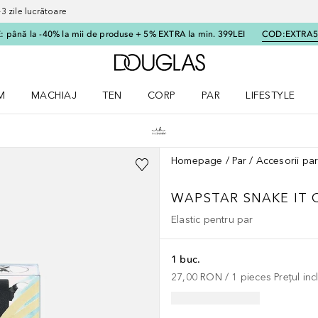
 zile lucrătoare
 până la -40% la mii de produse + 5% EXTRA la min. 399LEI
COD:
EXTRA
Către pagina principală
M
MACHIAJ
TEN
CORP
PAR
LIFESTYLE
dere meniu Parfum
Deschidere meniu Machiaj
Deschidere meniu Ten
Deschidere meniu Corp
Deschidere meniu Par
Deschidere meni
Homepage
Par
Accesorii pa
WAPSTAR SNAKE IT 
Elastic pentru par
1 buc.
27,00 RON
 / 
1
pieces
Prețul in