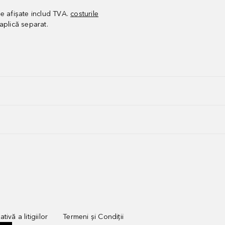
le afișate includ TVA.
costurile
aplică separat.
tivă a litigiilor
Termeni și Condiții