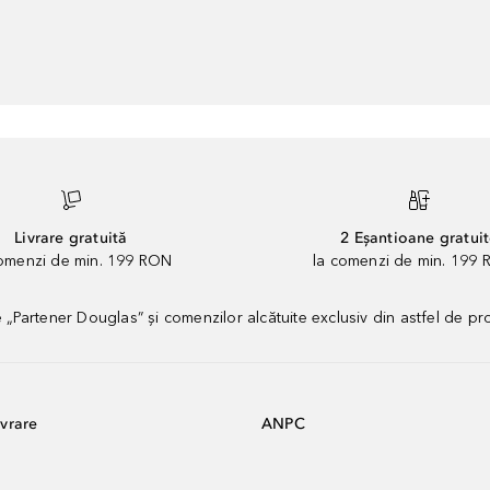
Livrare gratuită
2 Eșantioane gratui
comenzi de min. 199 RON
la comenzi de min. 199 
artener Douglas” și comenzilor alcătuite exclusiv din astfel de pr
vrare
ANPC