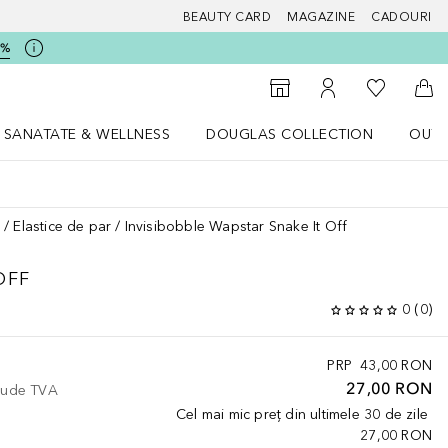
BEAUTY CARD
MAGAZINE
CADOURI
5%
 Douglas
Către List
Către Găsire magazin
Către Contul meu
Căt
SANATATE & WELLNESS
DOUGLAS COLLECTION
OUTL
u Lifestyle
Deschidere meniu SANATATE & WELLNESS
Deschidere meniu Douglas Collectio
r
Elastice de par
Invisibobble Wapstar Snake It Off
OFF
0
(
0
)
PRP
43,00 RON
27,00 RON
clude TVA
Cel mai mic preț din ultimele 30 de zile
27,00 RON