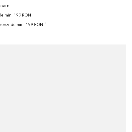
ătoare
 de min. 199 RON
omenzi de min. 199 RON ¹