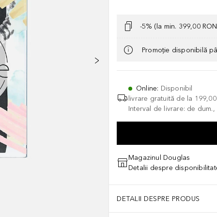
-5% (la min. 399,00 RON
Promoție disponibilă p
Online
:
Disponibil
livrare gratuită de la
199,0
Interval de livrare: de dum.
Magazinul Douglas
Detalii despre disponibilita
DETALII DESPRE PRODUS