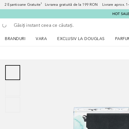
2 Eșantioane Gratuite¹ Livrarea gratuită de la 199 RON Livrare aprox. 1–3
HOT SALE:
Înapoi
Executați căutarea
BRANDURI
VARA
EXCLUSIV LA DOUGLAS
PARFU
Deschidere meniu BRANDURI
Deschidere meniu VARA
Deschi