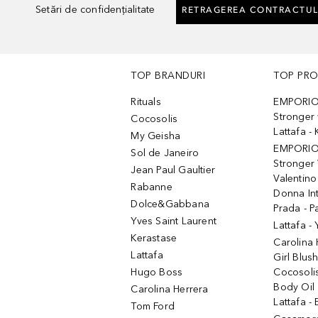
Setări de confidențialitate
RETRAGEREA CONTRACTUL
TOP BRANDURI
TOP PR
Rituals
EMPORIO
Stronger 
Cocosolis
Lattafa 
My Geisha
EMPORIO
Sol de Janeiro
Stronger 
Jean Paul Gaultier
Valentino
Rabanne
Donna In
Dolce&Gabbana
Prada - P
Yves Saint Laurent
Lattafa -
Kerastase
Carolina
Lattafa
Girl Blus
Hugo Boss
Cocosoli
Body Oil
Carolina Herrera
Lattafa - 
Tom Ford