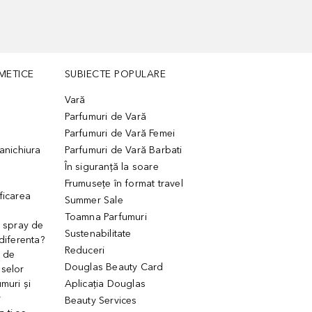
METICE
SUBIECTE POPULARE
Vară
Parfumuri de Vară
Parfumuri de Vară Femei
manichiura
Parfumuri de Vară Barbati
În siguranță la soare
Frumusețe în format travel
ficarea
Summer Sale
Toamna Parfumuri
. spray de
Sustenabilitate
 diferenta?
Reduceri
 de
Douglas Beauty Card
uselor
muri și
Aplicația Douglas
r
Beauty Services