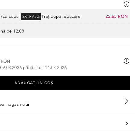
) cu codul
Preț după reducere
25,65 RON
EXTRA5%
ână pe 12.08
0 RON
, 09.08.2026 până mar., 11.08.2026
ADĂUGAȚI ÎN COŞ
tea magazinului