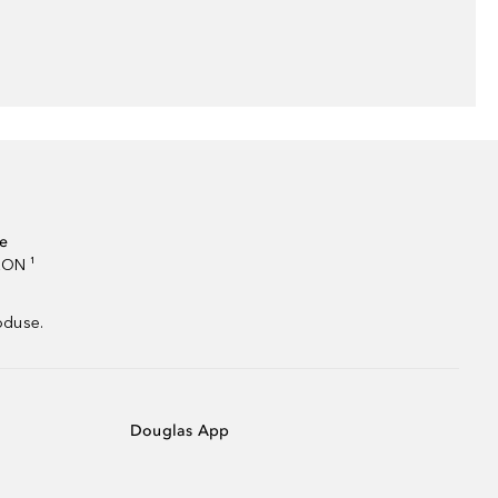
te
RON ¹
oduse.
Douglas App