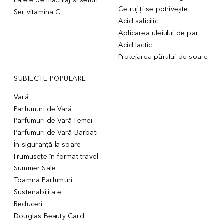
Palete de machiaj si seturi
Ce ruj ți se potrivește
Ser vitamina C
Acid salicilic
Aplicarea uleiului de par
Acid lactic
Protejarea părului de soare
SUBIECTE POPULARE
Vară
Parfumuri de Vară
Parfumuri de Vară Femei
Parfumuri de Vară Barbati
În siguranță la soare
Frumusețe în format travel
Summer Sale
Toamna Parfumuri
Sustenabilitate
Reduceri
Douglas Beauty Card