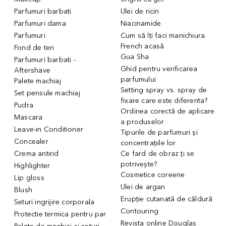
Parfumuri barbati
Ulei de ricin
Parfumuri dama
Niacinamide
Parfumuri
Cum să îți faci manichiura
French acasă
Fond de ten
Gua Sha
Parfumuri barbati -
Ghid pentru verificarea
Aftershave
parfumului
Palete machiaj
Setting spray vs. spray de
Set pensule machiaj
fixare care este diferenta?
Pudra
Ordinea corectă de aplicare
Mascara
a produselor
Leave-in Conditioner
Tipurile de parfumuri și
Concealer
concentrațiile lor
Crema antirid
Ce fard de obraz ți se
potrivește?
Highlighter
Cosmetice coreene
Lip gloss
Ulei de argan
Blush
Erupție cutanată de căldură
Seturi ingrijire corporala
Contouring
Protectie termica pentru par
Revista online Douglas