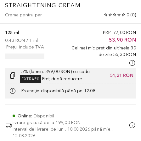
STRAIGHTENING CREAM
Crema pentru par
0
(
0
)
125 ml
PRP
77,00 RON
53,90 RON
0,43 RON
 / 
1
ml
Prețul include TVA
Cel mai mic preț din ultimele 30
de zile
55,30 RON
-5% (la min. 399,00 RON) cu codul
51,21 RON
Preț după reducere
EXTRA5%
Promoție disponibilă până pe 12.08
Online
:
Disponibil
livrare gratuită de la
199,00 RON
Interval de livrare: de lun., 10.08.2026 până mie.,
12.08.2026