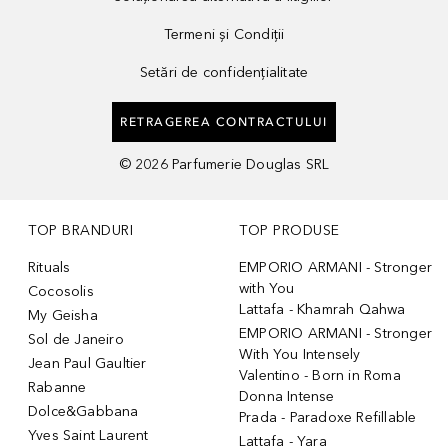
Termeni și Condiții
Setări de confidențialitate
RETRAGEREA CONTRACTULUI
©
2026
Parfumerie Douglas SRL
TOP BRANDURI
TOP PRODUSE
Rituals
EMPORIO ARMANI - Stronger
with You
Cocosolis
Lattafa - Khamrah Qahwa
My Geisha
EMPORIO ARMANI - Stronger
Sol de Janeiro
With You Intensely
Jean Paul Gaultier
Valentino - Born in Roma
Rabanne
Donna Intense
Dolce&Gabbana
Prada - Paradoxe Refillable
Yves Saint Laurent
Lattafa - Yara