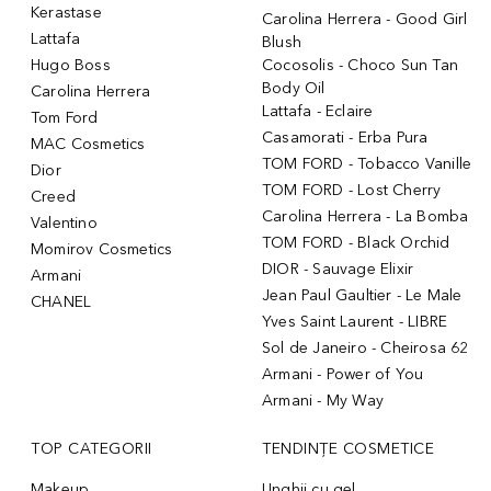
Kerastase
Carolina Herrera - Good Girl
Lattafa
Blush
Hugo Boss
Cocosolis - Choco Sun Tan
Body Oil
Carolina Herrera
Lattafa - Eclaire
Tom Ford
Casamorati - Erba Pura
MAC Cosmetics
TOM FORD - Tobacco Vanille
Dior
TOM FORD - Lost Cherry
Creed
Carolina Herrera - La Bomba
Valentino
TOM FORD - Black Orchid
Momirov Cosmetics
DIOR - Sauvage Elixir
Armani
Jean Paul Gaultier - Le Male
CHANEL
Yves Saint Laurent - LIBRE
Sol de Janeiro - Cheirosa 62
Armani - Power of You
Armani - My Way
TOP CATEGORII
TENDINȚE COSMETICE
Makeup
Unghii cu gel