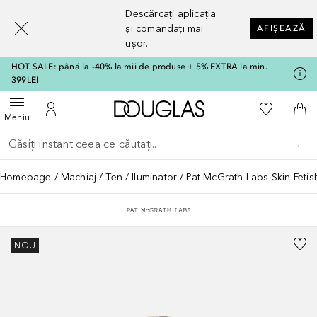
[navigation.slideout.screenreader]
Descărcați aplicația
și comandați mai
AFIȘEAZĂ
ușor.
HOT SALE: până la -40% la mii de produse + 5% EXTRA la min.
399LEI
Către pagina principală
Către List
Deschide meniul
Către Contul meu
Căt
Meniu
Înapoi
Executați căutarea
Homepage
Machiaj
Ten
Iluminator
Pat McGrath Labs Skin Feti
NOU