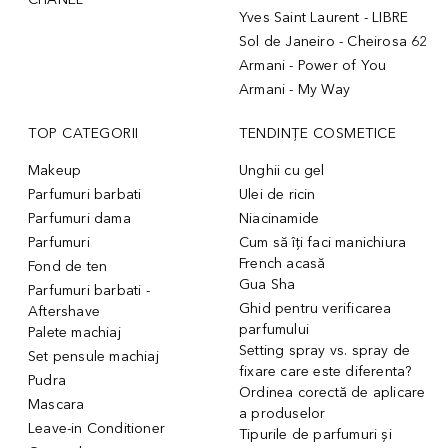
Yves Saint Laurent - LIBRE
Sol de Janeiro - Cheirosa 62
Armani - Power of You
Armani - My Way
TOP CATEGORII
TENDINȚE COSMETICE
Makeup
Unghii cu gel
Parfumuri barbati
Ulei de ricin
Parfumuri dama
Niacinamide
Parfumuri
Cum să îți faci manichiura
French acasă
Fond de ten
Gua Sha
Parfumuri barbati -
Ghid pentru verificarea
Aftershave
parfumului
Palete machiaj
Setting spray vs. spray de
Set pensule machiaj
fixare care este diferenta?
Pudra
Ordinea corectă de aplicare
Mascara
a produselor
Leave-in Conditioner
Tipurile de parfumuri și