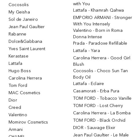
with You
Cocosolis
Lattafa - Khamrah Qahwa
My Geisha
EMPORIO ARMANI - Stronger
Sol de Janeiro
With You Intensely
Jean Paul Gaultier
Valentino - Born in Roma
Rabanne
Donna Intense
Dolce&Gabbana
Prada - Paradoxe Refillable
Yves Saint Laurent
Lattafa - Yara
Kerastase
Carolina Herrera - Good Girl
Lattafa
Blush
Hugo Boss
Cocosolis - Choco Sun Tan
Body Oil
Carolina Herrera
Lattafa - Eclaire
Tom Ford
Casamorati - Erba Pura
MAC Cosmetics
TOM FORD - Tobacco Vanille
Dior
TOM FORD - Lost Cherry
Creed
Carolina Herrera - La Bomba
Valentino
TOM FORD - Black Orchid
Momirov Cosmetics
DIOR - Sauvage Elixir
Armani
Jean Paul Gaultier - Le Male
CHANEL