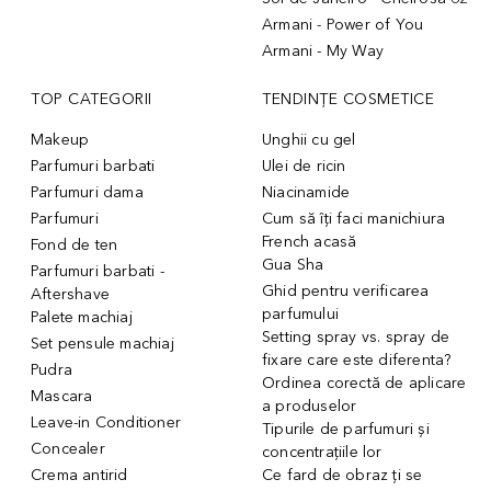
Armani - Power of You
Armani - My Way
TOP CATEGORII
TENDINȚE COSMETICE
Makeup
Unghii cu gel
Parfumuri barbati
Ulei de ricin
Parfumuri dama
Niacinamide
Parfumuri
Cum să îți faci manichiura
French acasă
Fond de ten
Gua Sha
Parfumuri barbati -
Ghid pentru verificarea
Aftershave
parfumului
Palete machiaj
Setting spray vs. spray de
Set pensule machiaj
fixare care este diferenta?
Pudra
Ordinea corectă de aplicare
Mascara
a produselor
Leave-in Conditioner
Tipurile de parfumuri și
Concealer
concentrațiile lor
Crema antirid
Ce fard de obraz ți se