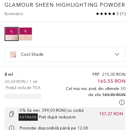
GLAMOUR SHEEN HIGHLIGHTING POWDER
Iluminator
5
(
1
)
%
%
Cool Shade
8 ml
PRP
215,00 RON
165,55 RON
20,69 RON
 / 
1
ml
Prețul include TVA
Cel mai mic preț din ultimele 30
de zile
169,85 RON
-5% (la min. 399,00 RON) cu codul
157,27 RON
Preț după reducere
EXTRA5%
Promoție disponibilă până pe 12.08