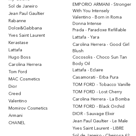
EMPORIO ARMANI - Stronger
Sol de Janeiro
With You Intensely
Jean Paul Gaultier
Valentino - Born in Roma
Rabanne
Donna Intense
Dolce&Gabbana
Prada - Paradoxe Refillable
Yves Saint Laurent
Lattafa - Yara
Kerastase
Carolina Herrera - Good Girl
Lattafa
Blush
Hugo Boss
Cocosolis - Choco Sun Tan
Body Oil
Carolina Herrera
Lattafa - Eclaire
Tom Ford
Casamorati - Erba Pura
MAC Cosmetics
TOM FORD - Tobacco Vanille
Dior
TOM FORD - Lost Cherry
Creed
Carolina Herrera - La Bomba
Valentino
TOM FORD - Black Orchid
Momirov Cosmetics
DIOR - Sauvage Elixir
Armani
Jean Paul Gaultier - Le Male
CHANEL
Yves Saint Laurent - LIBRE
Sol de Janeiro - Cheirosa 62