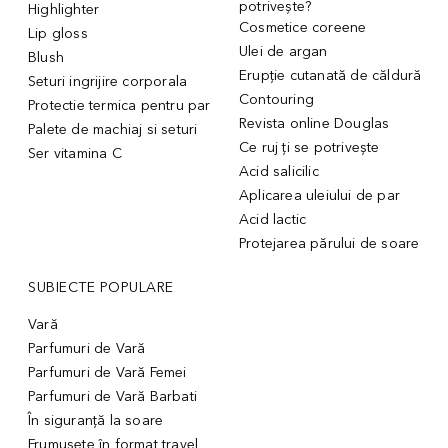
potrivește?
Highlighter
Cosmetice coreene
Lip gloss
Ulei de argan
Blush
Erupție cutanată de căldură
Seturi ingrijire corporala
Contouring
Protectie termica pentru par
Revista online Douglas
Palete de machiaj si seturi
Ce ruj ți se potrivește
Ser vitamina C
Acid salicilic
Aplicarea uleiului de par
Acid lactic
Protejarea părului de soare
SUBIECTE POPULARE
Vară
Parfumuri de Vară
Parfumuri de Vară Femei
Parfumuri de Vară Barbati
În siguranță la soare
Frumusețe în format travel