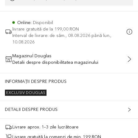
Online
:
Disponibil
livrare gratuită de la
199,00 RON
Interval de livrare: de sâm., 08.08.2026 până lun.,
10.08.2026
Magazinul Douglas
Detalii despre disponibilitatea magazinului
ADĂUGAȚI ÎN COŞ
INFORMAȚII DESPRE PRODUS
EXCLUSIV DOUGLAS
DETALII DESPRE PRODUS
Livrare aprox. 1–3 zile lucrătoare
Livrare gratuită la comenzi de min. 199 RON