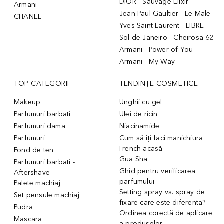
DIOR - Sauvage Elixir
Armani
Jean Paul Gaultier - Le Male
CHANEL
Yves Saint Laurent - LIBRE
Sol de Janeiro - Cheirosa 62
Armani - Power of You
Armani - My Way
TOP CATEGORII
TENDINȚE COSMETICE
Makeup
Unghii cu gel
Parfumuri barbati
Ulei de ricin
Parfumuri dama
Niacinamide
Parfumuri
Cum să îți faci manichiura
French acasă
Fond de ten
Gua Sha
Parfumuri barbati -
Ghid pentru verificarea
Aftershave
parfumului
Palete machiaj
Setting spray vs. spray de
Set pensule machiaj
fixare care este diferenta?
Pudra
Ordinea corectă de aplicare
Mascara
a produselor