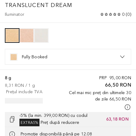
TRANSLUCENT DREAM
Iluminator
0
(
0
)
Fully Booked
8 g
PRP
95,00 RON
66,50 RON
8,31 RON
 / 
1
g
Prețul include TVA
Cel mai mic preț din ultimele 30
de zile
66,50 RON
-5% (la min. 399,00 RON) cu codul
63,18 RON
Preț după reducere
EXTRA5%
Promoție disponibilă până pe 12.08