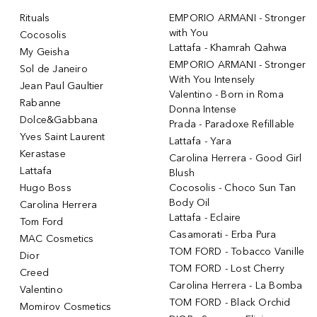
Rituals
EMPORIO ARMANI - Stronger
with You
Cocosolis
Lattafa - Khamrah Qahwa
My Geisha
EMPORIO ARMANI - Stronger
Sol de Janeiro
With You Intensely
Jean Paul Gaultier
Valentino - Born in Roma
Rabanne
Donna Intense
Dolce&Gabbana
Prada - Paradoxe Refillable
Yves Saint Laurent
Lattafa - Yara
Kerastase
Carolina Herrera - Good Girl
Lattafa
Blush
Hugo Boss
Cocosolis - Choco Sun Tan
Body Oil
Carolina Herrera
Lattafa - Eclaire
Tom Ford
Casamorati - Erba Pura
MAC Cosmetics
TOM FORD - Tobacco Vanille
Dior
TOM FORD - Lost Cherry
Creed
Carolina Herrera - La Bomba
Valentino
TOM FORD - Black Orchid
Momirov Cosmetics