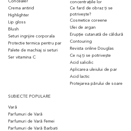
Concealer
concentrațiile lor
Crema antirid
Ce fard de obraz ți se
potrivește?
Highlighter
Cosmetice coreene
Lip gloss
Ulei de argan
Blush
Erupție cutanată de căldură
Seturi ingrijire corporala
Contouring
Protectie termica pentru par
Revista online Douglas
Palete de machiaj si seturi
Ce ruj ți se potrivește
Ser vitamina C
Acid salicilic
Aplicarea uleiului de par
Acid lactic
Protejarea părului de soare
SUBIECTE POPULARE
Vară
Parfumuri de Vară
Parfumuri de Vară Femei
Parfumuri de Vară Barbati