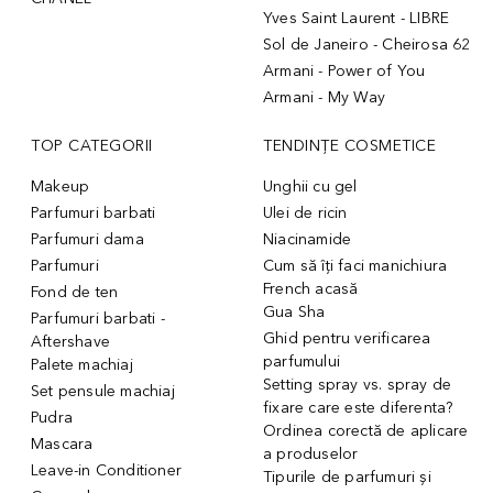
Yves Saint Laurent - LIBRE
Sol de Janeiro - Cheirosa 62
Armani - Power of You
Armani - My Way
TOP CATEGORII
TENDINȚE COSMETICE
Makeup
Unghii cu gel
Parfumuri barbati
Ulei de ricin
Parfumuri dama
Niacinamide
Parfumuri
Cum să îți faci manichiura
French acasă
Fond de ten
Gua Sha
Parfumuri barbati -
Ghid pentru verificarea
Aftershave
parfumului
Palete machiaj
Setting spray vs. spray de
Set pensule machiaj
fixare care este diferenta?
Pudra
Ordinea corectă de aplicare
Mascara
a produselor
Leave-in Conditioner
Tipurile de parfumuri și