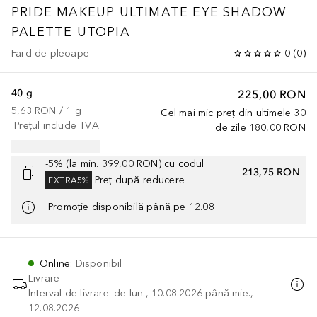
PRIDE MAKEUP
ULTIMATE EYE SHADOW
PALETTE UTOPIA
Fard de pleoape
0
(
0
)
40 g
225,00 RON
5,63 RON
 / 
1
g
Cel mai mic preț din ultimele 30
Prețul include TVA
de zile
180,00 RON
-5% (la min. 399,00 RON) cu codul
213,75 RON
Preț după reducere
EXTRA5%
Promoție disponibilă până pe 12.08
Online
:
Disponibil
Livrare
Interval de livrare: de lun., 10.08.2026 până mie.,
12.08.2026