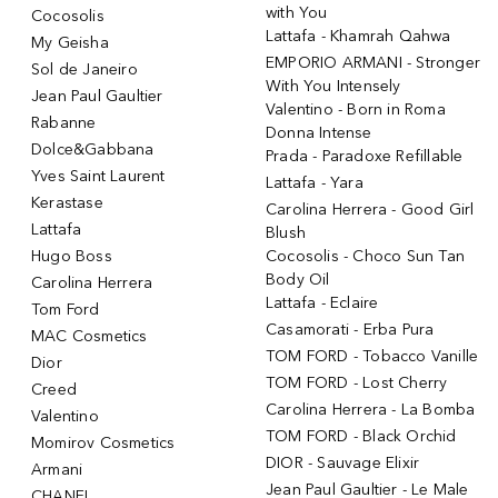
with You
Cocosolis
Lattafa - Khamrah Qahwa
My Geisha
EMPORIO ARMANI - Stronger
Sol de Janeiro
With You Intensely
Jean Paul Gaultier
Valentino - Born in Roma
Rabanne
Donna Intense
Dolce&Gabbana
Prada - Paradoxe Refillable
Yves Saint Laurent
Lattafa - Yara
Kerastase
Carolina Herrera - Good Girl
Lattafa
Blush
Hugo Boss
Cocosolis - Choco Sun Tan
Body Oil
Carolina Herrera
Lattafa - Eclaire
Tom Ford
Casamorati - Erba Pura
MAC Cosmetics
TOM FORD - Tobacco Vanille
Dior
TOM FORD - Lost Cherry
Creed
Carolina Herrera - La Bomba
Valentino
TOM FORD - Black Orchid
Momirov Cosmetics
DIOR - Sauvage Elixir
Armani
Jean Paul Gaultier - Le Male
CHANEL