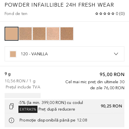
POWDER INFAILLIBLE 24H FRESH WEAR
Fond de ten
0
(
0
)
120 - VANILLA
9 g
95,00 RON
10,56 RON
 / 
1
g
Cel mai mic preț din ultimele 30
Prețul include TVA
de zile
76,00 RON
-5% (la min. 399,00 RON) cu codul
90,25 RON
Preț după reducere
EXTRA5%
Promoție disponibilă până pe 12.08