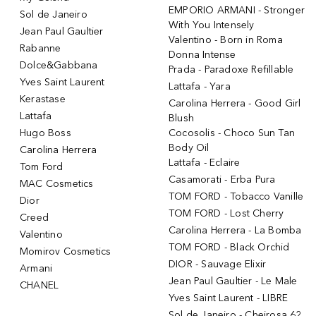
EMPORIO ARMANI - Stronger
Sol de Janeiro
With You Intensely
Jean Paul Gaultier
Valentino - Born in Roma
Rabanne
Donna Intense
Dolce&Gabbana
Prada - Paradoxe Refillable
Yves Saint Laurent
Lattafa - Yara
Kerastase
Carolina Herrera - Good Girl
Lattafa
Blush
Hugo Boss
Cocosolis - Choco Sun Tan
Body Oil
Carolina Herrera
Lattafa - Eclaire
Tom Ford
Casamorati - Erba Pura
MAC Cosmetics
TOM FORD - Tobacco Vanille
Dior
TOM FORD - Lost Cherry
Creed
Carolina Herrera - La Bomba
Valentino
TOM FORD - Black Orchid
Momirov Cosmetics
DIOR - Sauvage Elixir
Armani
Jean Paul Gaultier - Le Male
CHANEL
Yves Saint Laurent - LIBRE
Sol de Janeiro - Cheirosa 62