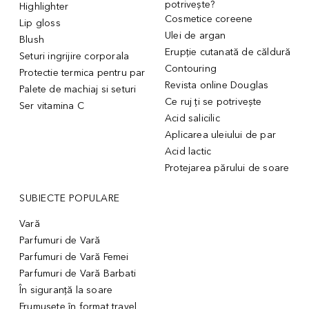
potrivește?
Highlighter
Cosmetice coreene
Lip gloss
Ulei de argan
Blush
Erupție cutanată de căldură
Seturi ingrijire corporala
Contouring
Protectie termica pentru par
Revista online Douglas
Palete de machiaj si seturi
Ce ruj ți se potrivește
Ser vitamina C
Acid salicilic
Aplicarea uleiului de par
Acid lactic
Protejarea părului de soare
SUBIECTE POPULARE
Vară
Parfumuri de Vară
Parfumuri de Vară Femei
Parfumuri de Vară Barbati
În siguranță la soare
Frumusețe în format travel