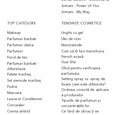
Armani - Power of You
Armani - My Way
TOP CATEGORII
TENDINȚE COSMETICE
Makeup
Unghii cu gel
Parfumuri barbati
Ulei de ricin
Parfumuri dama
Niacinamide
Parfumuri
Cum să îți faci manichiura
French acasă
Fond de ten
Gua Sha
Parfumuri barbati -
Ghid pentru verificarea
Aftershave
parfumului
Palete machiaj
Setting spray vs. spray de
Set pensule machiaj
fixare care este diferenta?
Pudra
Ordinea corectă de aplicare
Mascara
a produselor
Leave-in Conditioner
Tipurile de parfumuri și
Concealer
concentrațiile lor
Crema antirid
Ce fard de obraz ți se