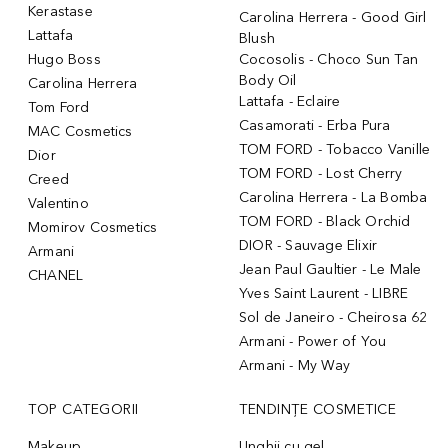
Kerastase
Carolina Herrera - Good Girl
Lattafa
Blush
Hugo Boss
Cocosolis - Choco Sun Tan
Body Oil
Carolina Herrera
Lattafa - Eclaire
Tom Ford
Casamorati - Erba Pura
MAC Cosmetics
TOM FORD - Tobacco Vanille
Dior
TOM FORD - Lost Cherry
Creed
Carolina Herrera - La Bomba
Valentino
TOM FORD - Black Orchid
Momirov Cosmetics
DIOR - Sauvage Elixir
Armani
Jean Paul Gaultier - Le Male
CHANEL
Yves Saint Laurent - LIBRE
Sol de Janeiro - Cheirosa 62
Armani - Power of You
Armani - My Way
TOP CATEGORII
TENDINȚE COSMETICE
Makeup
Unghii cu gel