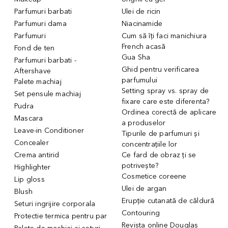
Parfumuri barbati
Ulei de ricin
Parfumuri dama
Niacinamide
Parfumuri
Cum să îți faci manichiura
French acasă
Fond de ten
Gua Sha
Parfumuri barbati -
Ghid pentru verificarea
Aftershave
parfumului
Palete machiaj
Setting spray vs. spray de
Set pensule machiaj
fixare care este diferenta?
Pudra
Ordinea corectă de aplicare
Mascara
a produselor
Leave-in Conditioner
Tipurile de parfumuri și
Concealer
concentrațiile lor
Crema antirid
Ce fard de obraz ți se
potrivește?
Highlighter
Cosmetice coreene
Lip gloss
Ulei de argan
Blush
Erupție cutanată de căldură
Seturi ingrijire corporala
Contouring
Protectie termica pentru par
Revista online Douglas