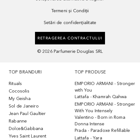
Termeni și Condiții
Setări de confidențialitate
RETRAGEREA CONTRACTULUI
©
2026
Parfumerie Douglas SRL
TOP BRANDURI
TOP PRODUSE
Rituals
EMPORIO ARMANI - Stronger
with You
Cocosolis
Lattafa - Khamrah Qahwa
My Geisha
EMPORIO ARMANI - Stronger
Sol de Janeiro
With You Intensely
Jean Paul Gaultier
Valentino - Born in Roma
Rabanne
Donna Intense
Dolce&Gabbana
Prada - Paradoxe Refillable
Yves Saint Laurent
Lattafa - Yara