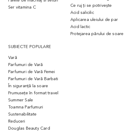
Palete de machiaj si seturi
Ce ruj ți se potrivește
Ser vitamina C
Acid salicilic
Aplicarea uleiului de par
Acid lactic
Protejarea părului de soare
SUBIECTE POPULARE
Vară
Parfumuri de Vară
Parfumuri de Vară Femei
Parfumuri de Vară Barbati
În siguranță la soare
Frumusețe în format travel
Summer Sale
Toamna Parfumuri
Sustenabilitate
Reduceri
Douglas Beauty Card