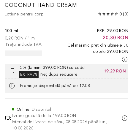
COCONUT HAND CREAM
Lotiune pentru corp
0
(
0
)
100 ml
PRP
29,00 RON
20,30 RON
0,20 RON
 / 
1
ml
Prețul include TVA
Cel mai mic preț din ultimele 30
de zile
29,00 RON
-5% (la min. 399,00 RON) cu codul
19,29 RON
Preț după reducere
EXTRA5%
Promoție disponibilă până pe 12.08
Online
:
Disponibil
livrare gratuită de la
199,00 RON
Interval de livrare: de sâm., 08.08.2026 până lun.,
10.08.2026