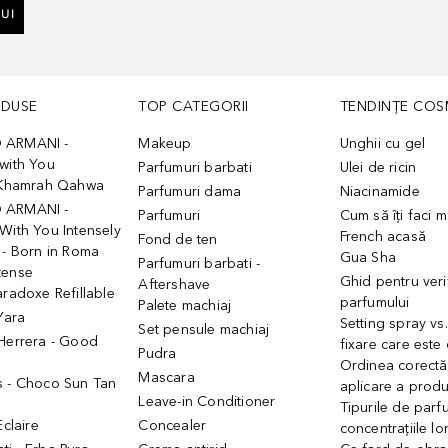
UI
ODUSE
TOP CATEGORII
TENDINȚE COS
 ARMANI -
Makeup
Unghii cu gel
with You
Parfumuri barbati
Ulei de ricin
- Khamrah Qahwa
Parfumuri dama
Niacinamide
 ARMANI -
Parfumuri
Cum să îți faci 
With You Intensely
French acasă
Fond de ten
 - Born in Roma
Gua Sha
Parfumuri barbati -
tense
Ghid pentru veri
Aftershave
aradoxe Refillable
parfumului
Palete machiaj
 Yara
Setting spray vs
Set pensule machiaj
 Herrera - Good
fixare care este
Pudra
h
Ordinea corectă
Mascara
s - Choco Sun Tan
aplicare a prod
Leave-in Conditioner
Tipurile de parfu
Eclaire
Concealer
concentrațiile lo