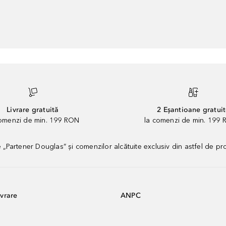
Livrare gratuită
2 Eșantioane gratui
comenzi de min. 199 RON
la comenzi de min. 199 
artener Douglas” și comenzilor alcătuite exclusiv din astfel de pr
vrare
ANPC