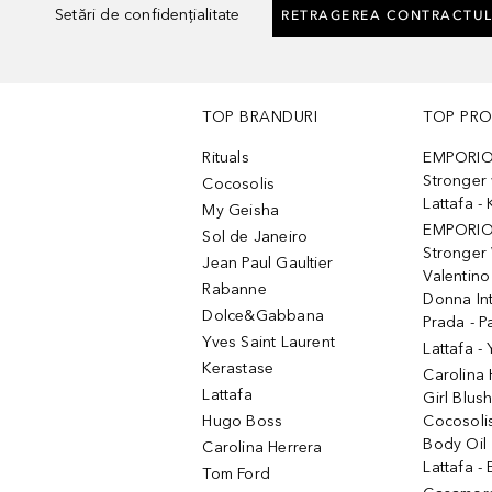
Setări de confidențialitate
RETRAGEREA CONTRACTUL
TOP BRANDURI
TOP PR
Rituals
EMPORIO
Stronger 
Cocosolis
Lattafa 
My Geisha
EMPORIO
Sol de Janeiro
Stronger 
Jean Paul Gaultier
Valentino
Rabanne
Donna In
Dolce&Gabbana
Prada - P
Yves Saint Laurent
Lattafa -
Kerastase
Carolina
Lattafa
Girl Blus
Hugo Boss
Cocosoli
Body Oil
Carolina Herrera
Lattafa - 
Tom Ford