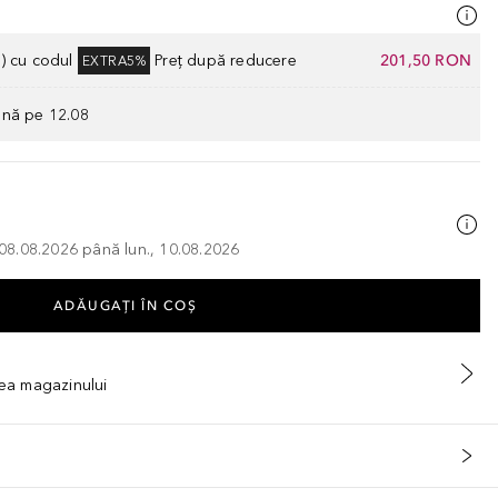
) cu codul
Preț după reducere
201,50 RON
EXTRA5%
ână pe 12.08
, 08.08.2026 până lun., 10.08.2026
ADĂUGAȚI ÎN COŞ
tea magazinului