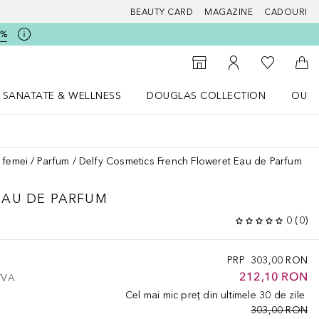
BEAUTY CARD
MAGAZINE
CADOURI
5%
 Douglas
Către List
Către Găsire magazin
Către Contul meu
Căt
SANATATE & WELLNESS
DOUGLAS COLLECTION
OUTL
u Lifestyle
Deschidere meniu SANATATE & WELLNESS
Deschidere meniu Douglas Collectio
 femei
Parfum
Delfy Cosmetics French Floweret Eau de Parfum
EAU DE PARFUM
0
(
0
)
PRP
303,00 RON
212,10 RON
 TVA
Cel mai mic preț din ultimele 30 de zile
303,00 RON