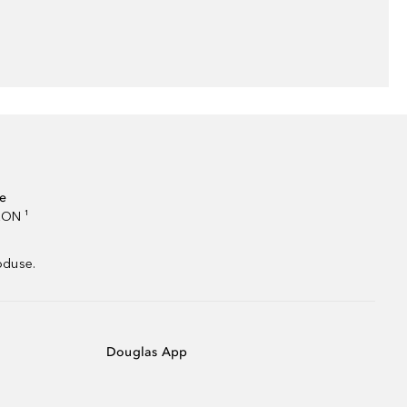
te
RON ¹
oduse.
Douglas App