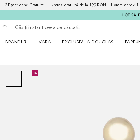
2 Eșantioane Gratuite¹ Livrarea gratuită de la 199 RON Livrare aprox. 1–3
HOT SALE:
Înapoi
Executați căutarea
BRANDURI
VARA
EXCLUSIV LA DOUGLAS
PARFU
Deschidere meniu BRANDURI
Deschidere meniu VARA
Deschi
%