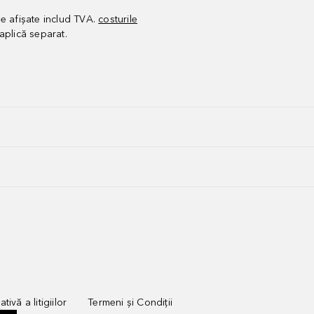
le afișate includ TVA.
costurile
aplică separat.
tivă a litigiilor
Termeni și Condiții