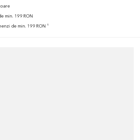
ătoare
 de min. 199 RON
omenzi de min. 199 RON ¹