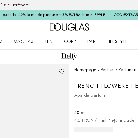
 zile lucrătoare
 până la -40% la mii de produse + 5% EXTRA la min. 399LEI
COD:
EXTRA
Către pagina principală
M
MACHIAJ
TEN
CORP
PAR
LIFESTYLE
dere meniu Parfum
Deschidere meniu Machiaj
Deschidere meniu Ten
Deschidere meniu Corp
Deschidere meniu Par
Deschidere meni
Homepage
Parfum
Parfumuri
FRENCH FLOWERET 
Apa de parfum
50 ml
4,24 RON
 / 
1
ml
Prețul include