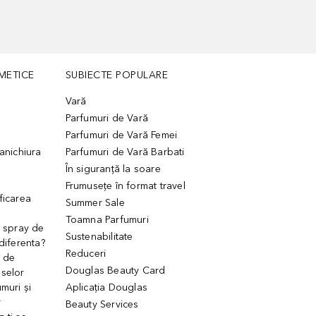
METICE
SUBIECTE POPULARE
Vară
Parfumuri de Vară
Parfumuri de Vară Femei
manichiura
Parfumuri de Vară Barbati
În siguranță la soare
Frumusețe în format travel
ficarea
Summer Sale
Toamna Parfumuri
. spray de
Sustenabilitate
 diferenta?
Reduceri
 de
Douglas Beauty Card
uselor
muri și
Aplicația Douglas
r
Beauty Services