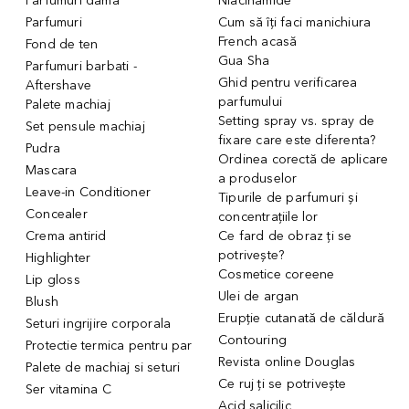
Parfumuri dama
Niacinamide
Parfumuri
Cum să îți faci manichiura
French acasă
Fond de ten
Gua Sha
Parfumuri barbati -
Ghid pentru verificarea
Aftershave
parfumului
Palete machiaj
Setting spray vs. spray de
Set pensule machiaj
fixare care este diferenta?
Pudra
Ordinea corectă de aplicare
Mascara
a produselor
Leave-in Conditioner
Tipurile de parfumuri și
Concealer
concentrațiile lor
Crema antirid
Ce fard de obraz ți se
potrivește?
Highlighter
Cosmetice coreene
Lip gloss
Ulei de argan
Blush
Erupție cutanată de căldură
Seturi ingrijire corporala
Contouring
Protectie termica pentru par
Revista online Douglas
Palete de machiaj si seturi
Ce ruj ți se potrivește
Ser vitamina C
Acid salicilic