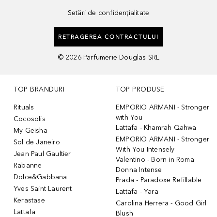
Setări de confidențialitate
RETRAGEREA CONTRACTULUI
©
2026
Parfumerie Douglas SRL
TOP BRANDURI
TOP PRODUSE
Rituals
EMPORIO ARMANI - Stronger
with You
Cocosolis
Lattafa - Khamrah Qahwa
My Geisha
EMPORIO ARMANI - Stronger
Sol de Janeiro
With You Intensely
Jean Paul Gaultier
Valentino - Born in Roma
Rabanne
Donna Intense
Dolce&Gabbana
Prada - Paradoxe Refillable
Yves Saint Laurent
Lattafa - Yara
Kerastase
Carolina Herrera - Good Girl
Lattafa
Blush