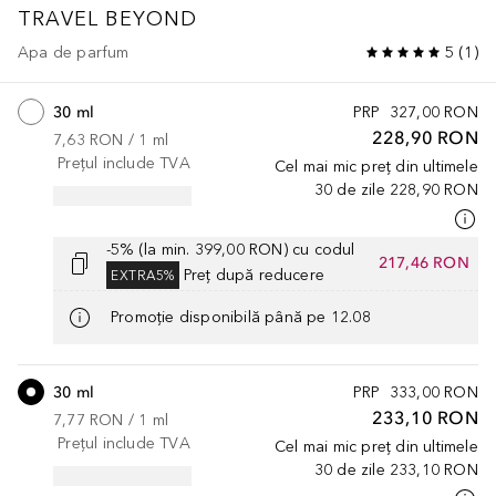
TRAVEL BEYOND
Apa de parfum
5
(
1
)
30 ml
PRP
327,00 RON
228,90 RON
7,63 RON
 / 
1
ml
Prețul include TVA
Cel mai mic preț din ultimele
30 de zile
228,90 RON
-5% (la min. 399,00 RON) cu codul
217,46 RON
Preț după reducere
EXTRA5%
Promoție disponibilă până pe 12.08
30 ml
PRP
333,00 RON
233,10 RON
7,77 RON
 / 
1
ml
Prețul include TVA
Cel mai mic preț din ultimele
30 de zile
233,10 RON