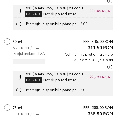
-5% (la min. 399,00 RON) cu codul
221,45 RON
Preț după reducere
EXTRA5%
Promoție disponibilă până pe 12.08
50 ml
PRP
445,00 RON
311,50 RON
6,23 RON
 / 
1
ml
Prețul include TVA
Cel mai mic preț din ultimele
30 de zile
311,50 RON
-5% (la min. 399,00 RON) cu codul
295,93 RON
Preț după reducere
EXTRA5%
Promoție disponibilă până pe 12.08
75 ml
PRP
555,00 RON
388,50 RON
5,18 RON
 / 
1
ml