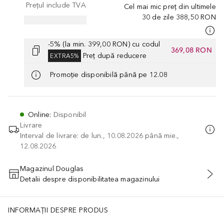
Prețul include TVA
Cel mai mic preț din ultimele
30 de zile
388,50 RON
-5% (la min. 399,00 RON) cu codul
369,08 RON
Preț după reducere
EXTRA5%
Promoție disponibilă până pe 12.08
Online
:
Disponibil
Livrare
Interval de livrare: de lun., 10.08.2026 până mie.,
12.08.2026
Magazinul Douglas
Detalii despre disponibilitatea magazinului
ADĂUGAȚI ÎN COŞ
INFORMAȚII DESPRE PRODUS