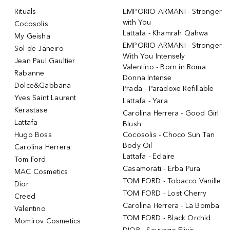
Rituals
EMPORIO ARMANI - Stronger
with You
Cocosolis
Lattafa - Khamrah Qahwa
My Geisha
EMPORIO ARMANI - Stronger
Sol de Janeiro
With You Intensely
Jean Paul Gaultier
Valentino - Born in Roma
Rabanne
Donna Intense
Dolce&Gabbana
Prada - Paradoxe Refillable
Yves Saint Laurent
Lattafa - Yara
Kerastase
Carolina Herrera - Good Girl
Lattafa
Blush
Hugo Boss
Cocosolis - Choco Sun Tan
Body Oil
Carolina Herrera
Lattafa - Eclaire
Tom Ford
Casamorati - Erba Pura
MAC Cosmetics
TOM FORD - Tobacco Vanille
Dior
TOM FORD - Lost Cherry
Creed
Carolina Herrera - La Bomba
Valentino
TOM FORD - Black Orchid
Momirov Cosmetics