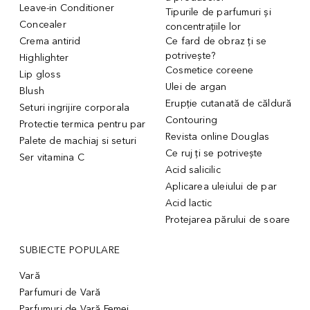
Leave-in Conditioner
Tipurile de parfumuri și
Concealer
concentrațiile lor
Crema antirid
Ce fard de obraz ți se
potrivește?
Highlighter
Cosmetice coreene
Lip gloss
Ulei de argan
Blush
Erupție cutanată de căldură
Seturi ingrijire corporala
Contouring
Protectie termica pentru par
Revista online Douglas
Palete de machiaj si seturi
Ce ruj ți se potrivește
Ser vitamina C
Acid salicilic
Aplicarea uleiului de par
Acid lactic
Protejarea părului de soare
SUBIECTE POPULARE
Vară
Parfumuri de Vară
Parfumuri de Vară Femei