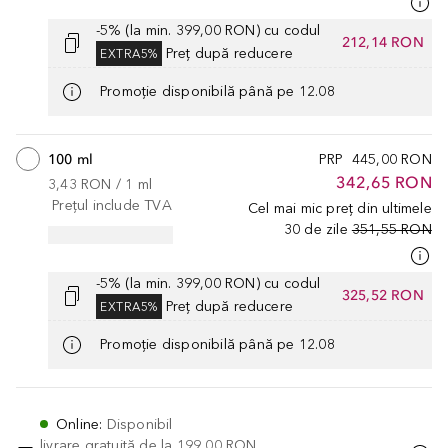
-5% (la min. 399,00 RON) cu codul
212,14 RON
Preț după reducere
EXTRA5%
Promoție disponibilă până pe 12.08
100 ml
PRP
445,00 RON
342,65 RON
3,43 RON
 / 
1
ml
Prețul include TVA
Cel mai mic preț din ultimele
30 de zile
351,55 RON
-5% (la min. 399,00 RON) cu codul
325,52 RON
Preț după reducere
EXTRA5%
Promoție disponibilă până pe 12.08
Online
:
Disponibil
livrare gratuită de la
199,00 RON