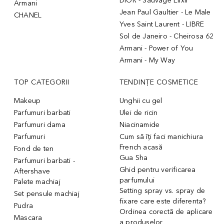
DIOR - Sauvage Elixir
Armani
Jean Paul Gaultier - Le Male
CHANEL
Yves Saint Laurent - LIBRE
Sol de Janeiro - Cheirosa 62
Armani - Power of You
Armani - My Way
TOP CATEGORII
TENDINȚE COSMETICE
Makeup
Unghii cu gel
Parfumuri barbati
Ulei de ricin
Parfumuri dama
Niacinamide
Parfumuri
Cum să îți faci manichiura
French acasă
Fond de ten
Gua Sha
Parfumuri barbati -
Ghid pentru verificarea
Aftershave
parfumului
Palete machiaj
Setting spray vs. spray de
Set pensule machiaj
fixare care este diferenta?
Pudra
Ordinea corectă de aplicare
Mascara
a produselor