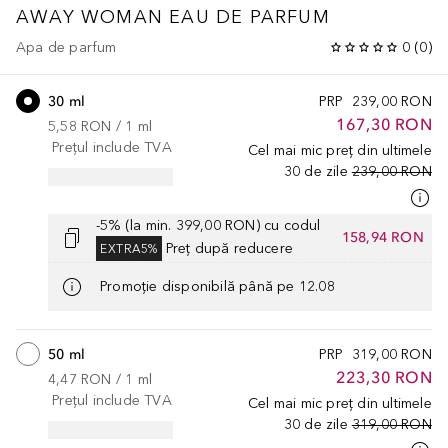
AWAY
WOMAN EAU DE PARFUM
Apa de parfum
0
(
0
)
30 ml
PRP
239,00 RON
167,30 RON
5,58 RON
 / 
1
ml
Prețul include TVA
Cel mai mic preț din ultimele
30 de zile
239,00 RON
-5% (la min. 399,00 RON) cu codul
158,94 RON
Preț după reducere
EXTRA5%
Promoție disponibilă până pe 12.08
50 ml
PRP
319,00 RON
223,30 RON
4,47 RON
 / 
1
ml
Prețul include TVA
Cel mai mic preț din ultimele
30 de zile
319,00 RON