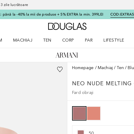
 zile lucrătoare
 până la -40% la mii de produse + 5% EXTRA la min. 399LEI
COD:
EXTRA
Către pagina principală
M
MACHIAJ
TEN
CORP
PAR
LIFESTYLE
dere meniu Parfum
Deschidere meniu Machiaj
Deschidere meniu Ten
Deschidere meniu Corp
Deschidere meniu Par
Deschidere meni
Homepage
Machiaj
Ten
Bl
NEO NUDE MELTING
Fard obraji
50