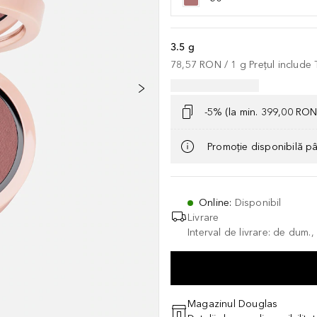
3.5 g
78,57 RON
 / 
1
g
Prețul include
-5% (la min. 399,00 RON
Promoție disponibilă p
Online
:
Disponibil
Livrare
Interval de livrare: de dum.
Magazinul Douglas