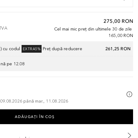
275,00 RON
 TVA
Cel mai mic preț din ultimele 30 de zile
165,00 RON
) cu codul
Preț după reducere
261,25 RON
EXTRA5%
ână pe 12.08
, 09.08.2026 până mar., 11.08.2026
ADĂUGAȚI ÎN COŞ