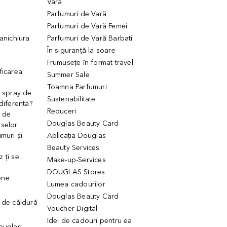
Vară
Parfumuri de Vară
Parfumuri de Vară Femei
manichiura
Parfumuri de Vară Barbati
În siguranță la soare
Frumusețe în format travel
ficarea
Summer Sale
Toamna Parfumuri
. spray de
Sustenabilitate
 diferenta?
Reduceri
 de
Douglas Beauty Card
uselor
muri și
Aplicația Douglas
r
Beauty Services
 ți se
Make-up-Services
DOUGLAS Stores
ene
Lumea cadourilor
Douglas Beauty Card
 de căldură
Voucher Digital
Idei de cadouri pentru ea
Douglas