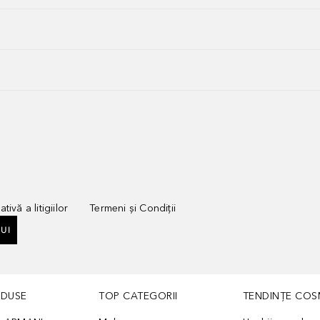
tivă a litigiilor
Termeni și Condiții
UI
ODUSE
TOP CATEGORII
TENDINȚE COS