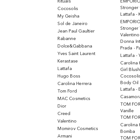
Rituals
EMPORIO
Stronger 
Cocosolis
Lattafa 
My Geisha
EMPORIO
Sol de Janeiro
Stronger 
Jean Paul Gaultier
Valentino
Rabanne
Donna In
Dolce&Gabbana
Prada - P
Yves Saint Laurent
Lattafa -
Kerastase
Carolina
Lattafa
Girl Blus
Hugo Boss
Cocosoli
Body Oil
Carolina Herrera
Lattafa - 
Tom Ford
Casamorat
MAC Cosmetics
TOM FOR
Dior
Vanille
Creed
TOM FORD
Valentino
Carolina 
Momirov Cosmetics
Bomba
Armani
TOM FORD