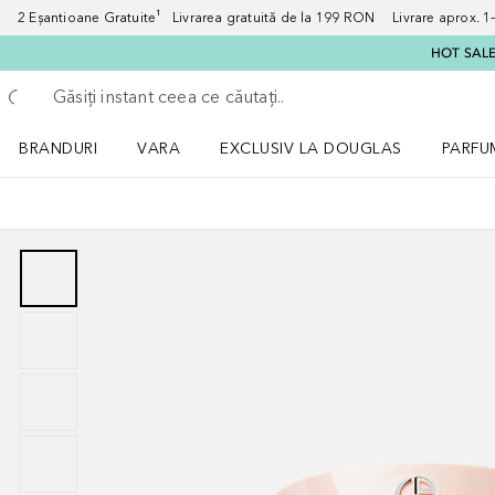
2 Eșantioane Gratuite¹ Livrarea gratuită de la 199 RON Livrare aprox. 1–3
HOT SALE:
Înapoi
Executați căutarea
BRANDURI
VARA
EXCLUSIV LA DOUGLAS
PARFU
Deschidere meniu BRANDURI
Deschidere meniu VARA
Deschi