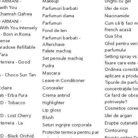
 ARMANI -
Makeup
Unghii cu gel
with You
Parfumuri barbati
Ulei de ricin
- Khamrah Qahwa
Parfumuri dama
Niacinamide
 ARMANI -
Parfumuri
Cum să îți faci 
With You Intensely
French acasă
Fond de ten
 - Born in Roma
Gua Sha
Parfumuri barbati -
tense
Ghid pentru veri
Aftershave
aradoxe Refillable
parfumului
Palete machiaj
 Yara
Setting spray vs
Set pensule machiaj
 Herrera - Good
fixare care este
Pudra
h
Ordinea corectă
Mascara
s - Choco Sun Tan
aplicare a prod
Leave-in Conditioner
Tipurile de parfu
Eclaire
Concealer
concentrațiile lo
i - Erba Pura
Crema antirid
Ce fard de obraz
potrivește?
D - Tobacco
Highlighter
Cosmetice core
Lip gloss
 - Lost Cherry
Ulei de argan
Blush
Herrera - La
Erupție cutanată
Seturi ingrijire corporala
Contouring
Protectie termica pentru par
 - Black Orchid
Revista online 