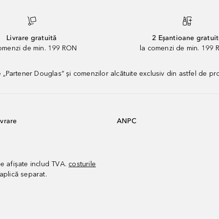
Livrare gratuită
2 Eșantioane gratui
comenzi de min. 199 RON
la comenzi de min. 199 
artener Douglas” și comenzilor alcătuite exclusiv din astfel de pr
vrare
ANPC
le afișate includ TVA.
costurile
aplică separat.