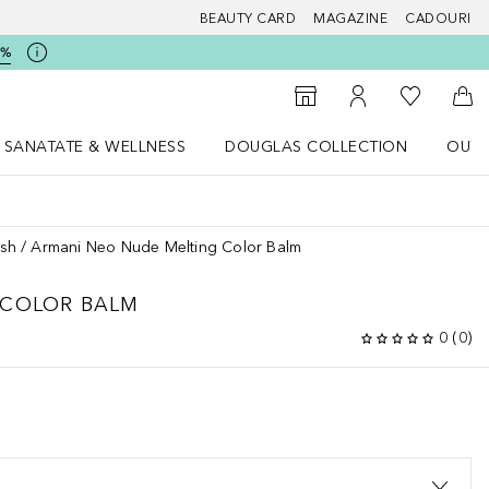
BEAUTY CARD
MAGAZINE
CADOURI
5%
 Douglas
Către List
Către Găsire magazin
Către Contul meu
Căt
SANATATE & WELLNESS
DOUGLAS COLLECTION
OUTL
u Lifestyle
Deschidere meniu SANATATE & WELLNESS
Deschidere meniu Douglas Collectio
ush
Armani Neo Nude Melting Color Balm
 COLOR BALM
0
(
0
)