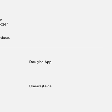
te
RON ¹
oduse.
Douglas App
Urmărește-ne