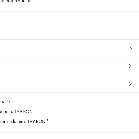
tea magazinului
ătoare
 de min. 199 RON
omenzi de min. 199 RON ¹