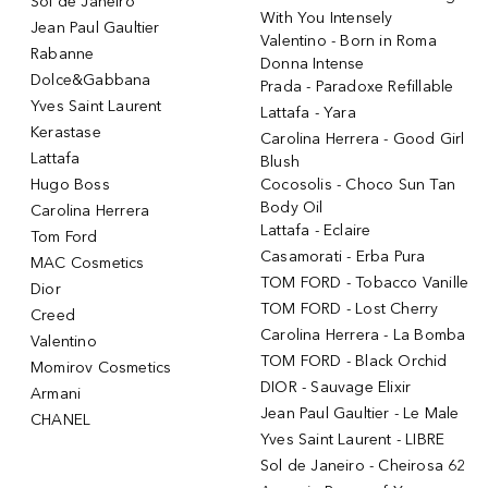
Sol de Janeiro
With You Intensely
Jean Paul Gaultier
Valentino - Born in Roma
Rabanne
Donna Intense
Dolce&Gabbana
Prada - Paradoxe Refillable
Yves Saint Laurent
Lattafa - Yara
Kerastase
Carolina Herrera - Good Girl
Lattafa
Blush
Hugo Boss
Cocosolis - Choco Sun Tan
Body Oil
Carolina Herrera
Lattafa - Eclaire
Tom Ford
Casamorati - Erba Pura
MAC Cosmetics
TOM FORD - Tobacco Vanille
Dior
TOM FORD - Lost Cherry
Creed
Carolina Herrera - La Bomba
Valentino
TOM FORD - Black Orchid
Momirov Cosmetics
DIOR - Sauvage Elixir
Armani
Jean Paul Gaultier - Le Male
CHANEL
Yves Saint Laurent - LIBRE
Sol de Janeiro - Cheirosa 62