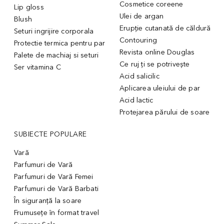
Cosmetice coreene
Lip gloss
Ulei de argan
Blush
Erupție cutanată de căldură
Seturi ingrijire corporala
Contouring
Protectie termica pentru par
Revista online Douglas
Palete de machiaj si seturi
Ce ruj ți se potrivește
Ser vitamina C
Acid salicilic
Aplicarea uleiului de par
Acid lactic
Protejarea părului de soare
SUBIECTE POPULARE
Vară
Parfumuri de Vară
Parfumuri de Vară Femei
Parfumuri de Vară Barbati
În siguranță la soare
Frumusețe în format travel