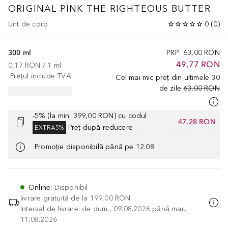
ORIGINAL PINK THE RIGHTEOUS BUTTER
Unt de corp
0
(
0
)
300 ml
PRP
63,00 RON
49,77 RON
0,17 RON
 / 
1
ml
Prețul include TVA
Cel mai mic preț din ultimele 30
de zile
63,00 RON
-5% (la min. 399,00 RON) cu codul
47,28 RON
Preț după reducere
EXTRA5%
Promoție disponibilă până pe 12.08
Online
:
Disponibil
livrare gratuită de la
199,00 RON
Interval de livrare: de dum., 09.08.2026 până mar.,
11.08.2026