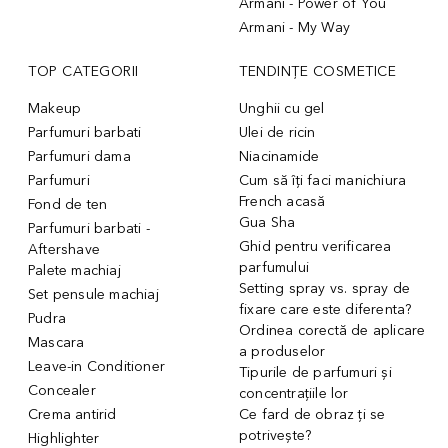
Armani - Power of You
Armani - My Way
TOP CATEGORII
TENDINȚE COSMETICE
Makeup
Unghii cu gel
Parfumuri barbati
Ulei de ricin
Parfumuri dama
Niacinamide
Parfumuri
Cum să îți faci manichiura
French acasă
Fond de ten
Gua Sha
Parfumuri barbati -
Ghid pentru verificarea
Aftershave
parfumului
Palete machiaj
Setting spray vs. spray de
Set pensule machiaj
fixare care este diferenta?
Pudra
Ordinea corectă de aplicare
Mascara
a produselor
Leave-in Conditioner
Tipurile de parfumuri și
Concealer
concentrațiile lor
Crema antirid
Ce fard de obraz ți se
potrivește?
Highlighter