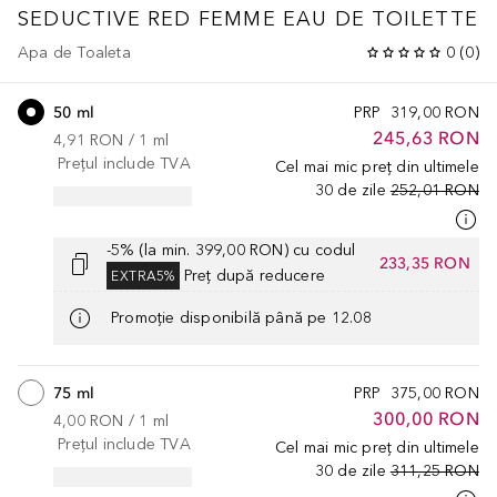
SEDUCTIVE
RED FEMME EAU DE TOILETTE
Apa de Toaleta
0
(
0
)
50 ml
PRP
319,00 RON
245,63 RON
4,91 RON
 / 
1
ml
Prețul include TVA
Cel mai mic preț din ultimele
30 de zile
252,01 RON
-5% (la min. 399,00 RON) cu codul
233,35 RON
Preț după reducere
EXTRA5%
Promoție disponibilă până pe 12.08
75 ml
PRP
375,00 RON
300,00 RON
4,00 RON
 / 
1
ml
Prețul include TVA
Cel mai mic preț din ultimele
30 de zile
311,25 RON