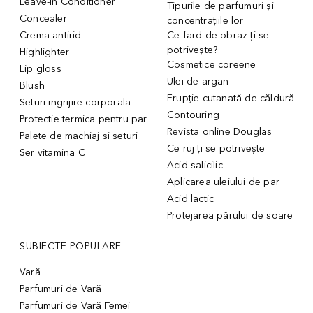
Leave-in Conditioner
Tipurile de parfumuri și
Concealer
concentrațiile lor
Crema antirid
Ce fard de obraz ți se
potrivește?
Highlighter
Cosmetice coreene
Lip gloss
Ulei de argan
Blush
Erupție cutanată de căldură
Seturi ingrijire corporala
Contouring
Protectie termica pentru par
Revista online Douglas
Palete de machiaj si seturi
Ce ruj ți se potrivește
Ser vitamina C
Acid salicilic
Aplicarea uleiului de par
Acid lactic
Protejarea părului de soare
SUBIECTE POPULARE
Vară
Parfumuri de Vară
Parfumuri de Vară Femei