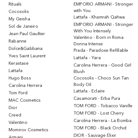
Rituals
EMPORIO ARMANI - Stronger
with You
Cocosolis
Lattafa - Khamrah Qahwa
My Geisha
EMPORIO ARMANI - Stronger
Sol de Janeiro
With You Intensely
Jean Paul Gaultier
Valentino - Born in Roma
Rabanne
Donna Intense
Dolce&Gabbana
Prada - Paradoxe Refillable
Yves Saint Laurent
Lattafa - Yara
Kerastase
Carolina Herrera - Good Girl
Lattafa
Blush
Hugo Boss
Cocosolis - Choco Sun Tan
Body Oil
Carolina Herrera
Lattafa - Eclaire
Tom Ford
Casamorati - Erba Pura
MAC Cosmetics
TOM FORD - Tobacco Vanille
Dior
TOM FORD - Lost Cherry
Creed
Carolina Herrera - La Bomba
Valentino
TOM FORD - Black Orchid
Momirov Cosmetics
DIOR - Sauvage Elixir
Armani