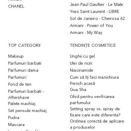
Jean Paul Gaultier - Le Male
CHANEL
Yves Saint Laurent - LIBRE
Sol de Janeiro - Cheirosa 62
Armani - Power of You
Armani - My Way
TOP CATEGORII
TENDINȚE COSMETICE
Makeup
Unghii cu gel
Parfumuri barbati
Ulei de ricin
Parfumuri dama
Niacinamide
Parfumuri
Cum să îți faci manichiura
French acasă
Fond de ten
Gua Sha
Parfumuri barbati -
Ghid pentru verificarea
Aftershave
parfumului
Palete machiaj
Setting spray vs. spray de
Set pensule machiaj
fixare care este diferenta?
Pudra
Ordinea corectă de aplicare
Mascara
a produselor