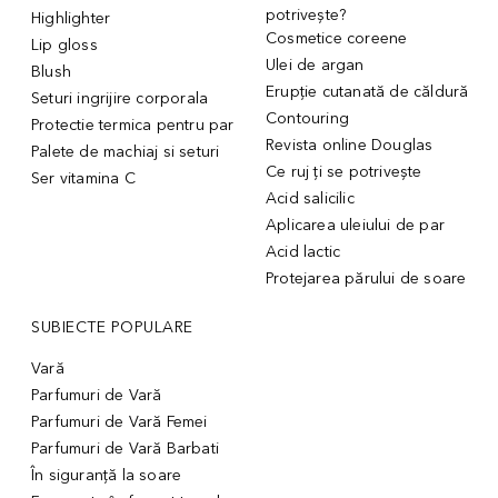
potrivește?
Highlighter
Cosmetice coreene
Lip gloss
Ulei de argan
Blush
Erupție cutanată de căldură
Seturi ingrijire corporala
Contouring
Protectie termica pentru par
Revista online Douglas
Palete de machiaj si seturi
Ce ruj ți se potrivește
Ser vitamina C
Acid salicilic
Aplicarea uleiului de par
Acid lactic
Protejarea părului de soare
SUBIECTE POPULARE
Vară
Parfumuri de Vară
Parfumuri de Vară Femei
Parfumuri de Vară Barbati
În siguranță la soare