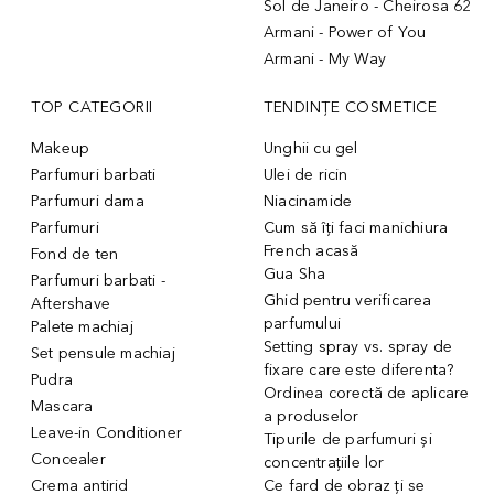
Sol de Janeiro - Cheirosa 62
Armani - Power of You
Armani - My Way
TOP CATEGORII
TENDINȚE COSMETICE
Makeup
Unghii cu gel
Parfumuri barbati
Ulei de ricin
Parfumuri dama
Niacinamide
Parfumuri
Cum să îți faci manichiura
French acasă
Fond de ten
Gua Sha
Parfumuri barbati -
Ghid pentru verificarea
Aftershave
parfumului
Palete machiaj
Setting spray vs. spray de
Set pensule machiaj
fixare care este diferenta?
Pudra
Ordinea corectă de aplicare
Mascara
a produselor
Leave-in Conditioner
Tipurile de parfumuri și
Concealer
concentrațiile lor
Crema antirid
Ce fard de obraz ți se