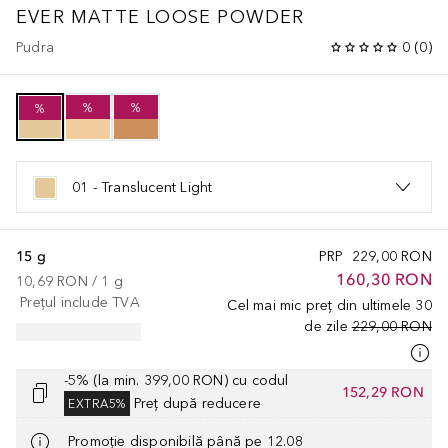
EVER MATTE LOOSE POWDER
Pudra
0
(
0
)
%
%
%
01 - Translucent Light
15 g
PRP
229,00 RON
160,30 RON
10,69 RON
 / 
1
g
Prețul include TVA
Cel mai mic preț din ultimele 30
de zile
229,00 RON
-5% (la min. 399,00 RON) cu codul
152,29 RON
Preț după reducere
EXTRA5%
Promoție disponibilă până pe 12.08