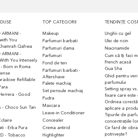
ODUSE
TOP CATEGORII
TENDINȚE COS
 ARMANI -
Makeup
Unghii cu gel
with You
Parfumuri barbati
Ulei de ricin
- Khamrah Qahwa
Parfumuri dama
Niacinamide
 ARMANI -
Parfumuri
Cum să îți faci 
With You Intensely
French acasă
Fond de ten
 - Born in Roma
Gua Sha
Parfumuri barbati -
tense
Ghid pentru veri
Aftershave
aradoxe Refillable
parfumului
Palete machiaj
 Yara
Setting spray vs
Set pensule machiaj
 Herrera - Good
fixare care este
Pudra
h
Ordinea corectă
Mascara
s - Choco Sun Tan
aplicare a prod
Leave-in Conditioner
Tipurile de parfu
Eclaire
Concealer
concentrațiile lo
i - Erba Pura
Crema antirid
Ce fard de obraz
potrivește?
D - Tobacco
Highlighter