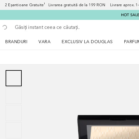
2 Eșantioane Gratuite¹ Livrarea gratuită de la 199 RON Livrare aprox. 1–3
HOT SALE:
Înapoi
Executați căutarea
BRANDURI
VARA
EXCLUSIV LA DOUGLAS
PARFU
Deschidere meniu BRANDURI
Deschidere meniu VARA
Deschi