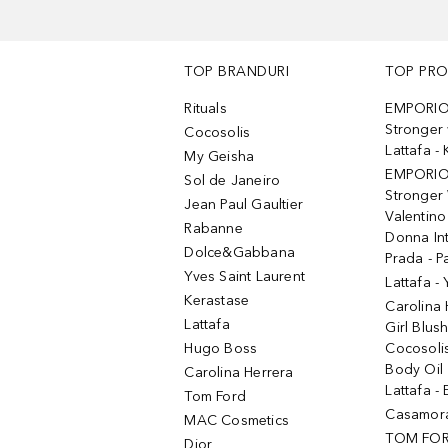
TOP BRANDURI
TOP PR
Rituals
EMPORIO
Stronger 
Cocosolis
Lattafa 
My Geisha
EMPORIO
Sol de Janeiro
Stronger 
Jean Paul Gaultier
Valentino
Rabanne
Donna In
Dolce&Gabbana
Prada - P
Yves Saint Laurent
Lattafa -
Kerastase
Carolina
Lattafa
Girl Blus
Hugo Boss
Cocosoli
Body Oil
Carolina Herrera
Lattafa - 
Tom Ford
Casamorat
MAC Cosmetics
TOM FOR
Dior