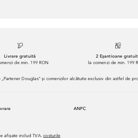
Livrare gratuită
2 Eșantioane gratui
comenzi de min. 199 RON
la comenzi de min. 199 
artener Douglas” și comenzilor alcătuite exclusiv din astfel de pr
vrare
ANPC
le afișate includ TVA.
costurile