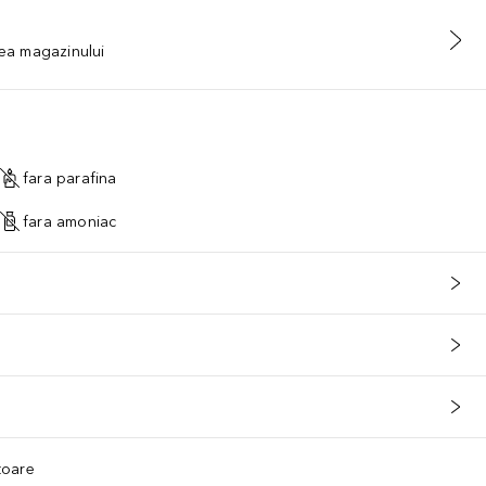
tea magazinului
fara parafina
fara amoniac
ătoare