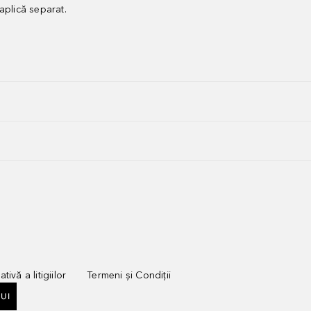
aplică separat.
tivă a litigiilor
Termeni și Condiții
UI