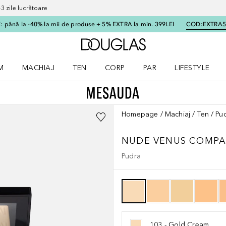
 zile lucrătoare
 până la -40% la mii de produse + 5% EXTRA la min. 399LEI
COD:
EXTRA
Către pagina principală
M
MACHIAJ
TEN
CORP
PAR
LIFESTYLE
dere meniu Parfum
Deschidere meniu Machiaj
Deschidere meniu Ten
Deschidere meniu Corp
Deschidere meniu Par
Deschidere meni
Homepage
Machiaj
Ten
Pu
NUDE VENUS COMP
Pudra
103 - Gold Cream