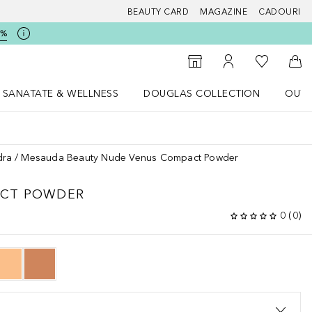
BEAUTY CARD
MAGAZINE
CADOURI
5%
 Douglas
Către List
Către Găsire magazin
Către Contul meu
Căt
SANATATE & WELLNESS
DOUGLAS COLLECTION
OUTL
u Lifestyle
Deschidere meniu SANATATE & WELLNESS
Deschidere meniu Douglas Collectio
dra
Mesauda Beauty Nude Venus Compact Powder
ACT POWDER
0
(
0
)