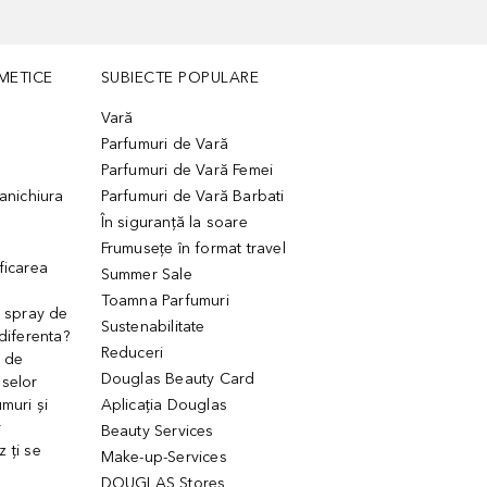
METICE
SUBIECTE POPULARE
Vară
Parfumuri de Vară
Parfumuri de Vară Femei
manichiura
Parfumuri de Vară Barbati
În siguranță la soare
Frumusețe în format travel
ficarea
Summer Sale
Toamna Parfumuri
. spray de
Sustenabilitate
 diferenta?
Reduceri
 de
Douglas Beauty Card
uselor
muri și
Aplicația Douglas
r
Beauty Services
 ți se
Make-up-Services
DOUGLAS Stores