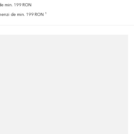
 de min. 199 RON
omenzi de min. 199 RON ¹