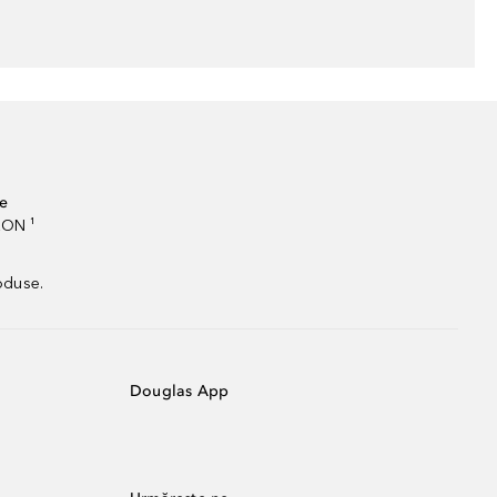
te
RON ¹
oduse.
Douglas App