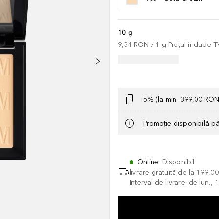
10 g
9,31 RON
 / 
1
g
Prețul include 
-5% (la min. 399,00 RON
Promoție disponibilă p
Online
:
Disponibil
livrare gratuită de la
199,0
Interval de livrare: de lun.