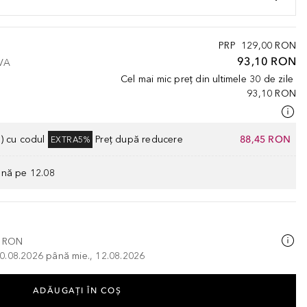
PRP
129,00 RON
93,10 RON
TVA
Cel mai mic preț din ultimele 30 de zile
93,10 RON
) cu codul
Preț după reducere
88,45 RON
EXTRA5%
ână pe 12.08
0 RON
, 10.08.2026 până mie., 12.08.2026
ADĂUGAȚI ÎN COŞ