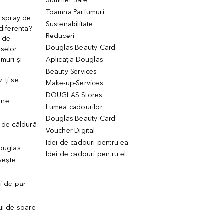
Summer Sale
Toamna Parfumuri
. spray de
Sustenabilitate
 diferenta?
Reduceri
 de
Douglas Beauty Card
uselor
muri și
Aplicația Douglas
r
Beauty Services
 ți se
Make-up-Services
DOUGLAS Stores
ene
Lumea cadourilor
Douglas Beauty Card
 de căldură
Voucher Digital
Idei de cadouri pentru ea
Douglas
Idei de cadouri pentru el
ivește
ui de par
ui de soare