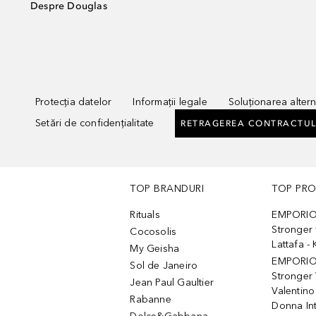
Despre Douglas
Protecția datelor
Informații legale
Soluționarea alterna
Setări de confidențialitate
RETRAGEREA CONTRACTUL
TOP BRANDURI
TOP PR
Rituals
EMPORIO
Stronger 
Cocosolis
Lattafa 
My Geisha
EMPORIO
Sol de Janeiro
Stronger 
Jean Paul Gaultier
Valentino
Rabanne
Donna In