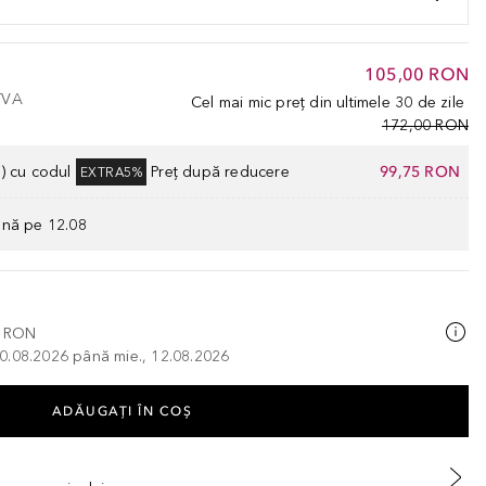
105,00 RON
 TVA
Cel mai mic preț din ultimele 30 de zile
172,00 RON
) cu codul
Preț după reducere
99,75 RON
EXTRA5%
ână pe 12.08
0 RON
, 10.08.2026 până mie., 12.08.2026
ADĂUGAȚI ÎN COŞ