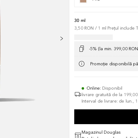
30 ml
3,50 RON
 / 
1
ml
Prețul include
-5% (la min. 399,00 RON
Promoție disponibilă p
Online
:
Disponibil
livrare gratuită de la
199,0
Interval de livrare: de lun.
Magazinul Douglas