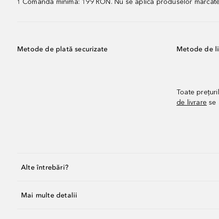
Comandă minimă: 199 RON. Nu se aplică produselor marcate „P
1
Metode de plată securizate
Metode de li
Toate prețuri
de livrare
se 
Alte întrebări?
Mai multe detalii