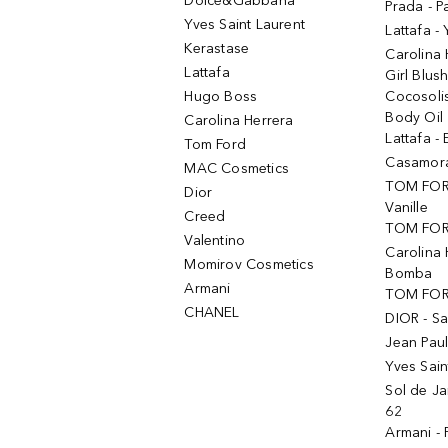
Dolce&Gabbana
Prada - P
Yves Saint Laurent
Lattafa -
Kerastase
Carolina
Lattafa
Girl Blus
Hugo Boss
Cocosoli
Body Oil
Carolina Herrera
Lattafa - 
Tom Ford
Casamorat
MAC Cosmetics
TOM FOR
Dior
Vanille
Creed
TOM FORD
Valentino
Carolina 
Momirov Cosmetics
Bomba
Armani
TOM FORD
CHANEL
DIOR - Sa
Jean Paul
Yves Sain
Sol de Ja
62
Armani -