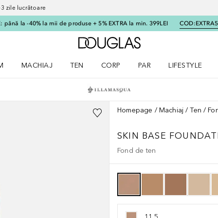
 zile lucrătoare
 până la -40% la mii de produse + 5% EXTRA la min. 399LEI
COD:
EXTRA
Către pagina principală
M
MACHIAJ
TEN
CORP
PAR
LIFESTYLE
dere meniu Parfum
Deschidere meniu Machiaj
Deschidere meniu Ten
Deschidere meniu Corp
Deschidere meniu Par
Deschidere meni
Homepage
Machiaj
Ten
Fo
SKIN BASE FOUNDAT
Fond de ten
11.5