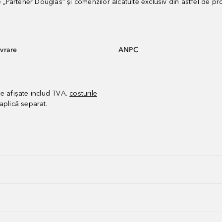
artener Douglas” și comenzilor alcătuite exclusiv din astfel de pr
vrare
ANPC
le afișate includ TVA.
costurile
aplică separat.