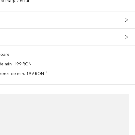
tea magazinului
ătoare
 de min. 199 RON
omenzi de min. 199 RON ¹