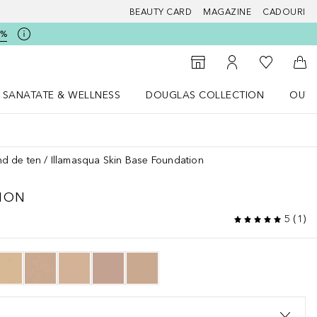
BEAUTY CARD
MAGAZINE
CADOURI
5%
 Douglas
Către List
Către Găsire magazin
Către Contul meu
Căt
SANATATE & WELLNESS
DOUGLAS COLLECTION
OUTL
u Lifestyle
Deschidere meniu SANATATE & WELLNESS
Deschidere meniu Douglas Collectio
nd de ten
Illamasqua Skin Base Foundation
ION
5
(
1
)