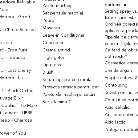
aradoxe Refillable
parfumului
Palete machiaj
 Yara
Setting spray vs
Set pensule machiaj
 Herrera - Good
fixare care este
Pudra
h
Ordinea corectă
Mascara
s - Choco Sun Tan
aplicare a prod
Leave-in Conditioner
Tipurile de parfu
Eclaire
Concealer
concentrațiile lo
i - Erba Pura
Crema antirid
Ce fard de obraz
potrivește?
D - Tobacco
Highlighter
Cosmetice core
Lip gloss
 - Lost Cherry
Ulei de argan
Blush
Herrera - La
Erupție cutanată
Seturi ingrijire corporala
Contouring
Protectie termica pentru par
 - Black Orchid
Revista online 
Palete de machiaj si seturi
uvage Elixir
Ce ruj ți se potr
Ser vitamina C
 Gaultier - Le Male
Acid salicilic
t Laurent - LIBRE
Aplicarea uleiul
neiro - Cheirosa
Acid lactic
Protejarea părul
 Power of You