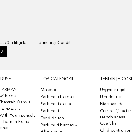
tivă a litigiilor
Termeni și Condiții
UI
ODUSE
TOP CATEGORII
TENDINȚE COS
 ARMANI -
Makeup
Unghii cu gel
with You
Parfumuri barbati
Ulei de ricin
- Khamrah Qahwa
Parfumuri dama
Niacinamide
 ARMANI -
Parfumuri
Cum să îți faci 
With You Intensely
French acasă
Fond de ten
 - Born in Roma
Gua Sha
Parfumuri barbati -
tense
Ghid pentru veri
Aftershave