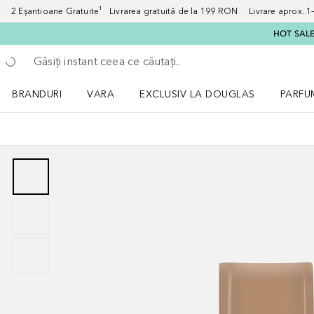
2 Eșantioane Gratuite¹ Livrarea gratuită de la 199 RON Livrare aprox. 1–3
HOT SALE:
Înapoi
Executați căutarea
BRANDURI
VARA
EXCLUSIV LA DOUGLAS
PARFU
Deschidere meniu BRANDURI
Deschidere meniu VARA
Deschi