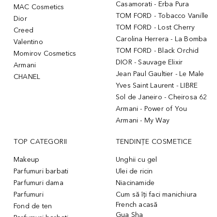
Casamorati - Erba Pura
MAC Cosmetics
TOM FORD - Tobacco Vanille
Dior
TOM FORD - Lost Cherry
Creed
Carolina Herrera - La Bomba
Valentino
TOM FORD - Black Orchid
Momirov Cosmetics
DIOR - Sauvage Elixir
Armani
Jean Paul Gaultier - Le Male
CHANEL
Yves Saint Laurent - LIBRE
Sol de Janeiro - Cheirosa 62
Armani - Power of You
Armani - My Way
TOP CATEGORII
TENDINȚE COSMETICE
Makeup
Unghii cu gel
Parfumuri barbati
Ulei de ricin
Parfumuri dama
Niacinamide
Parfumuri
Cum să îți faci manichiura
French acasă
Fond de ten
Gua Sha