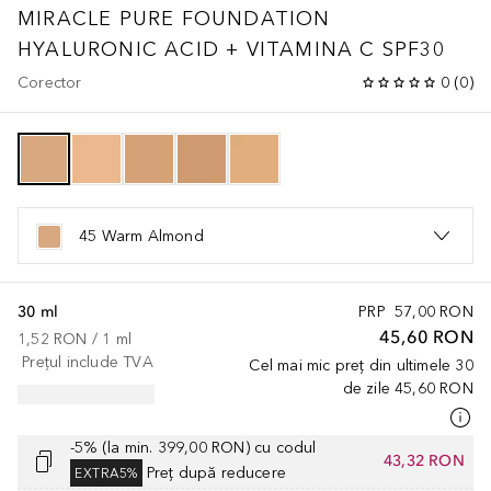
MIRACLE PURE FOUNDATION
HYALURONIC ACID + VITAMINA C SPF30
Corector
0
(
0
)
45 Warm Almond
30 ml
PRP
57,00 RON
45,60 RON
1,52 RON
 / 
1
ml
Prețul include TVA
Cel mai mic preț din ultimele 30
de zile
45,60 RON
-5% (la min. 399,00 RON) cu codul
43,32 RON
Preț după reducere
EXTRA5%