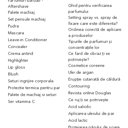
Parfumuri barbati -
Ghid pentru verificarea
Aftershave
parfumului
Palete machiaj
Setting spray vs. spray de
Set pensule machiaj
fixare care este diferenta?
Pudra
Ordinea corectă de aplicare
Mascara
a produselor
Leave-in Conditioner
Tipurile de parfumuri și
Concealer
concentrațiile lor
Crema antirid
Ce fard de obraz ți se
potrivește?
Highlighter
Cosmetice coreene
Lip gloss
Ulei de argan
Blush
Erupție cutanată de căldură
Seturi ingrijire corporala
Contouring
Protectie termica pentru par
Revista online Douglas
Palete de machiaj si seturi
Ce ruj ți se potrivește
Ser vitamina C
Acid salicilic
Aplicarea uleiului de par
Acid lactic
Protejarea părului de soare