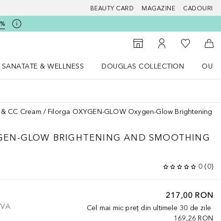
BEAUTY CARD
MAGAZINE
CADOURI
5%
 Douglas
Către List
Către Găsire magazin
Către Contul meu
Căt
SANATATE & WELLNESS
DOUGLAS COLLECTION
OUTL
u Lifestyle
Deschidere meniu SANATATE & WELLNESS
Deschidere meniu Douglas Collectio
 & CC Cream
Filorga OXYGEN-GLOW Oxygen-Glow Brightening An
GEN-GLOW BRIGHTENING AND SMOOTHING
0
(
0
)
217,00 RON
 TVA
Cel mai mic preț din ultimele 30 de zile
169,26 RON