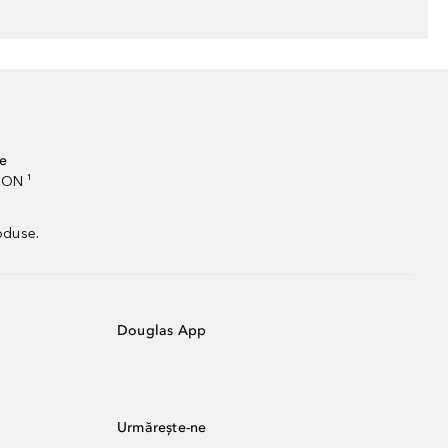
te
RON ¹
oduse.
Douglas App
Urmărește-ne