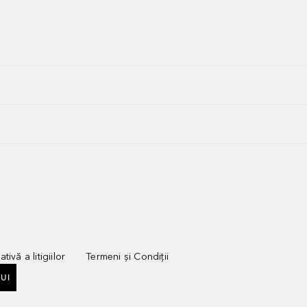
tivă a litigiilor
Termeni și Condiții
UI