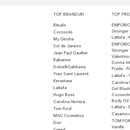
TOP BRANDURI
TOP PR
Rituals
EMPORIO
Stronger 
Cocosolis
Lattafa 
My Geisha
EMPORIO
Sol de Janeiro
Stronger 
Jean Paul Gaultier
Valentino
Rabanne
Donna In
Dolce&Gabbana
Prada - P
Yves Saint Laurent
Lattafa -
Kerastase
Carolina
Lattafa
Girl Blus
Hugo Boss
Cocosoli
Body Oil
Carolina Herrera
Lattafa - 
Tom Ford
Casamorat
MAC Cosmetics
TOM FOR
Dior
Vanille
Creed