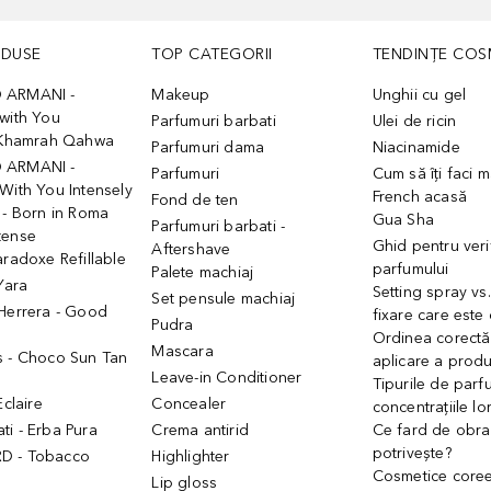
ODUSE
TOP CATEGORII
TENDINȚE COS
 ARMANI -
Makeup
Unghii cu gel
with You
Parfumuri barbati
Ulei de ricin
- Khamrah Qahwa
Parfumuri dama
Niacinamide
 ARMANI -
Parfumuri
Cum să îți faci 
With You Intensely
French acasă
Fond de ten
 - Born in Roma
Gua Sha
Parfumuri barbati -
tense
Ghid pentru veri
Aftershave
aradoxe Refillable
parfumului
Palete machiaj
 Yara
Setting spray vs
Set pensule machiaj
 Herrera - Good
fixare care este
Pudra
h
Ordinea corectă
Mascara
s - Choco Sun Tan
aplicare a prod
Leave-in Conditioner
Tipurile de parfu
Eclaire
Concealer
concentrațiile lo
i - Erba Pura
Crema antirid
Ce fard de obraz
potrivește?
D - Tobacco
Highlighter
Cosmetice core
Lip gloss