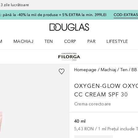
 zile lucrătoare
 până la -40% la mii de produse + 5% EXTRA la min. 399LEI
COD:
EXTRA
Către pagina principală
M
MACHIAJ
TEN
CORP
PAR
LIFESTYLE
dere meniu Parfum
Deschidere meniu Machiaj
Deschidere meniu Ten
Deschidere meniu Corp
Deschidere meniu Par
Deschidere meni
Homepage
Machiaj
Ten
BB
OXYGEN-GLOW
OXY
CC CREAM SPF 30
Crema corectoare
40 ml
5,43 RON
 / 
1
ml
Prețul include