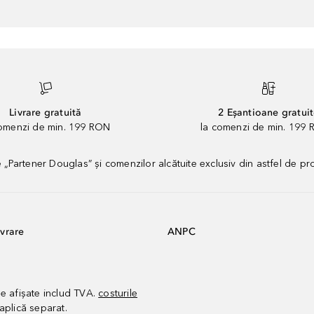
Livrare gratuită
2 Eșantioane gratui
comenzi de min. 199 RON
la comenzi de min. 199 
artener Douglas” și comenzilor alcătuite exclusiv din astfel de pr
vrare
ANPC
le afișate includ TVA.
costurile
aplică separat.