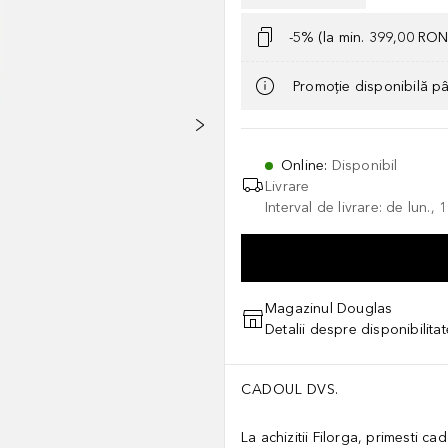
-5% (la min. 399,00 RON
Promoție disponibilă p
Online
:
Disponibil
Livrare
Interval de livrare: de lun.
Magazinul Douglas
Detalii despre disponibilita
CADOUL DVS.
La achizitii Filorga, primesti ca