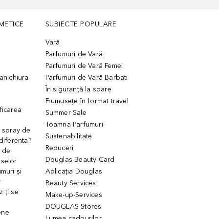
METICE
SUBIECTE POPULARE
Vară
Parfumuri de Vară
Parfumuri de Vară Femei
manichiura
Parfumuri de Vară Barbati
În siguranță la soare
Frumusețe în format travel
ficarea
Summer Sale
Toamna Parfumuri
. spray de
Sustenabilitate
 diferenta?
Reduceri
 de
Douglas Beauty Card
uselor
muri și
Aplicația Douglas
r
Beauty Services
 ți se
Make-up-Services
DOUGLAS Stores
ene
Lumea cadourilor