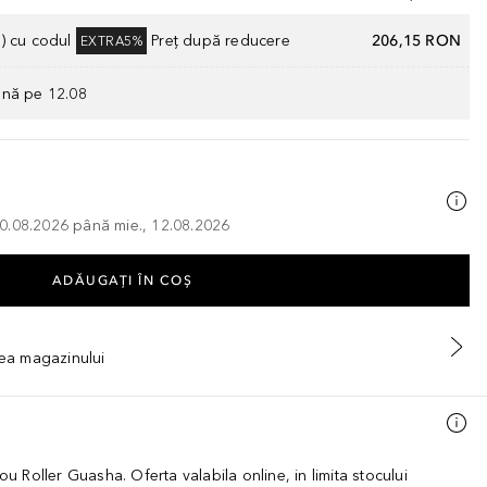
) cu codul
Preț după reducere
206,15 RON
EXTRA5%
ână pe 12.08
, 10.08.2026 până mie., 12.08.2026
ADĂUGAȚI ÎN COŞ
tea magazinului
dou Roller Guasha. Oferta valabila online, in limita stocului