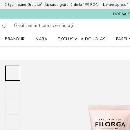
2 Eșantioane Gratuite¹ Livrarea gratuită de la 199 RON Livrare aprox. 1–3
HOT SALE:
Înapoi
Executați căutarea
BRANDURI
VARA
EXCLUSIV LA DOUGLAS
PARFU
Deschidere meniu BRANDURI
Deschidere meniu VARA
Deschi