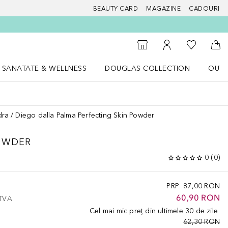
BEAUTY CARD
MAGAZINE
CADOURI
 Douglas
Către List
Către Găsire magazin
Către Contul meu
Căt
SANATATE & WELLNESS
DOUGLAS COLLECTION
OUTL
u Lifestyle
Deschidere meniu SANATATE & WELLNESS
Deschidere meniu Douglas Collectio
dra
Diego dalla Palma Perfecting Skin Powder
POWDER
0
(
0
)
PRP
87,00 RON
60,90 RON
 TVA
Cel mai mic preț din ultimele 30 de zile
62,30 RON