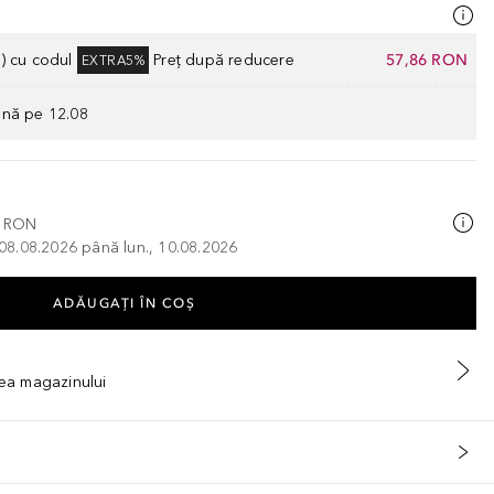
) cu codul
Preț după reducere
57,86 RON
EXTRA5%
ână pe 12.08
0 RON
, 08.08.2026 până lun., 10.08.2026
ADĂUGAȚI ÎN COŞ
tea magazinului