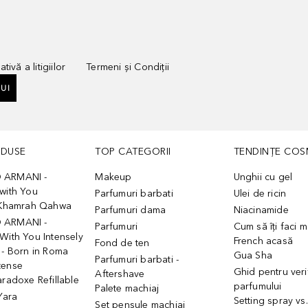
tivă a litigiilor
Termeni și Condiții
UI
ODUSE
TOP CATEGORII
TENDINȚE COS
 ARMANI -
Makeup
Unghii cu gel
with You
Parfumuri barbati
Ulei de ricin
- Khamrah Qahwa
Parfumuri dama
Niacinamide
 ARMANI -
Parfumuri
Cum să îți faci 
With You Intensely
French acasă
Fond de ten
 - Born in Roma
Gua Sha
Parfumuri barbati -
tense
Ghid pentru veri
Aftershave
aradoxe Refillable
parfumului
Palete machiaj
 Yara
Setting spray vs
Set pensule machiaj