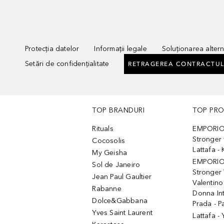
Protecția datelor
Informații legale
Soluționarea alterna
Setări de confidențialitate
RETRAGEREA CONTRACTUL
TOP BRANDURI
TOP PR
Rituals
EMPORIO
Stronger 
Cocosolis
Lattafa 
My Geisha
EMPORIO
Sol de Janeiro
Stronger 
Jean Paul Gaultier
Valentino
Rabanne
Donna In
Dolce&Gabbana
Prada - P
Yves Saint Laurent
Lattafa -