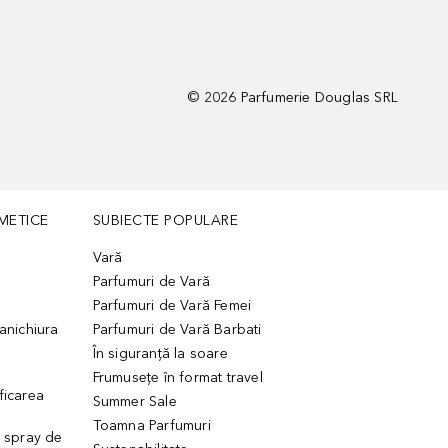
©
2026
Parfumerie Douglas SRL
METICE
SUBIECTE POPULARE
Vară
Parfumuri de Vară
Parfumuri de Vară Femei
manichiura
Parfumuri de Vară Barbati
În siguranță la soare
Frumusețe în format travel
ficarea
Summer Sale
Toamna Parfumuri
. spray de