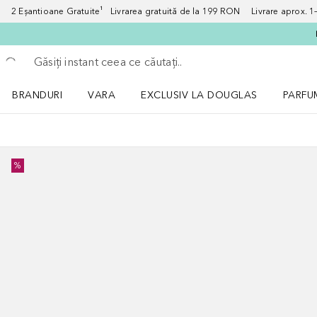
2 Eșantioane Gratuite¹ Livrarea gratuită de la 199 RON Livrare aprox. 1–3
Înapoi
Executați căutarea
BRANDURI
VARA
EXCLUSIV LA DOUGLAS
PARFU
Deschidere meniu BRANDURI
Deschidere meniu VARA
Deschi
%