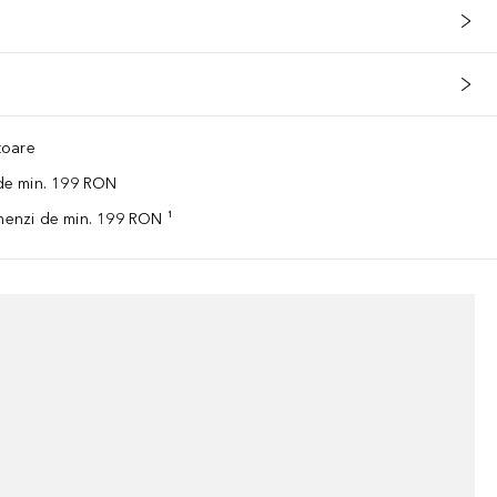
ătoare
 de min. 199 RON
omenzi de min. 199 RON ¹