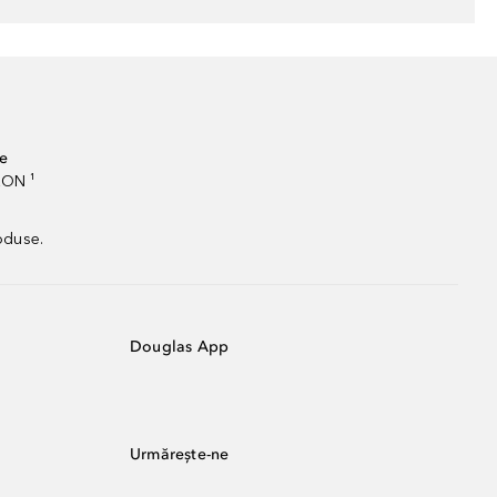
te
RON ¹
oduse.
Douglas App
Urmărește-ne