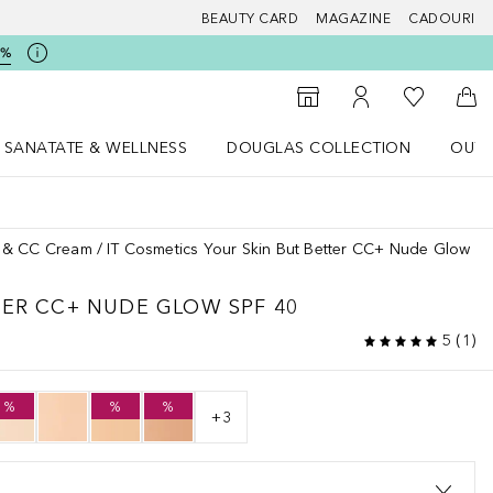
BEAUTY CARD
MAGAZINE
CADOURI
5%
 Douglas
Către List
Către Găsire magazin
Către Contul meu
Căt
SANATATE & WELLNESS
DOUGLAS COLLECTION
OUTL
u Lifestyle
Deschidere meniu SANATATE & WELLNESS
Deschidere meniu Douglas Collectio
 & CC Cream
IT Cosmetics Your Skin But Better CC+ Nude Glow SP
TER
CC+ NUDE GLOW SPF 40
5
(
1
)
%
%
%
+
3