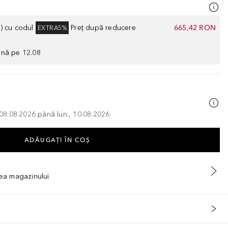
) cu codul
Preț după reducere
665,42 RON
EXTRA5%
ână pe 12.08
, 08.08.2026 până lun., 10.08.2026
ADĂUGAȚI ÎN COŞ
tea magazinului