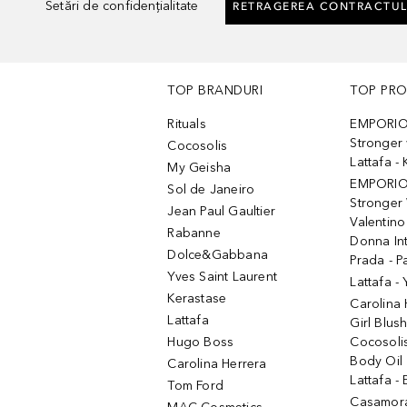
Setări de confidențialitate
RETRAGEREA CONTRACTUL
TOP BRANDURI
TOP PR
Rituals
EMPORIO
Stronger 
Cocosolis
Lattafa 
My Geisha
EMPORIO
Sol de Janeiro
Stronger 
Jean Paul Gaultier
Valentino
Rabanne
Donna In
Dolce&Gabbana
Prada - P
Yves Saint Laurent
Lattafa -
Kerastase
Carolina
Lattafa
Girl Blus
Hugo Boss
Cocosoli
Body Oil
Carolina Herrera
Lattafa - 
Tom Ford
Casamorat