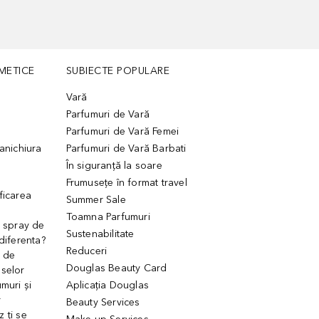
METICE
SUBIECTE POPULARE
Vară
Parfumuri de Vară
Parfumuri de Vară Femei
manichiura
Parfumuri de Vară Barbati
În siguranță la soare
Frumusețe în format travel
ficarea
Summer Sale
Toamna Parfumuri
. spray de
Sustenabilitate
 diferenta?
Reduceri
 de
Douglas Beauty Card
uselor
muri și
Aplicația Douglas
r
Beauty Services
 ți se