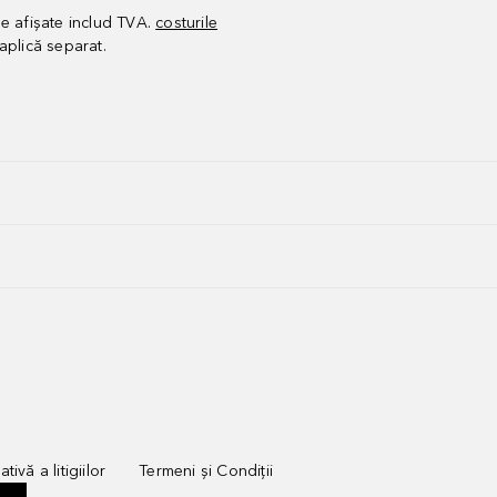
le afișate includ TVA.
costurile
aplică separat.
tivă a litigiilor
Termeni și Condiții