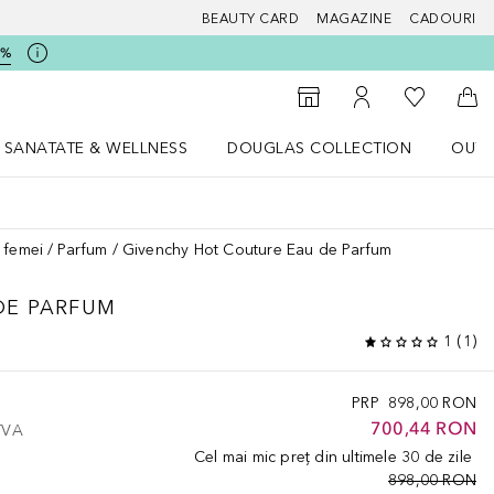
BEAUTY CARD
MAGAZINE
CADOURI
5%
 Douglas
Către List
Către Găsire magazin
Către Contul meu
Căt
SANATATE & WELLNESS
DOUGLAS COLLECTION
OUTL
u Lifestyle
Deschidere meniu SANATATE & WELLNESS
Deschidere meniu Douglas Collectio
 femei
Parfum
Givenchy Hot Couture Eau de Parfum
DE PARFUM
1
(
1
)
PRP
898,00 RON
700,44 RON
 TVA
Cel mai mic preț din ultimele 30 de zile
898,00 RON