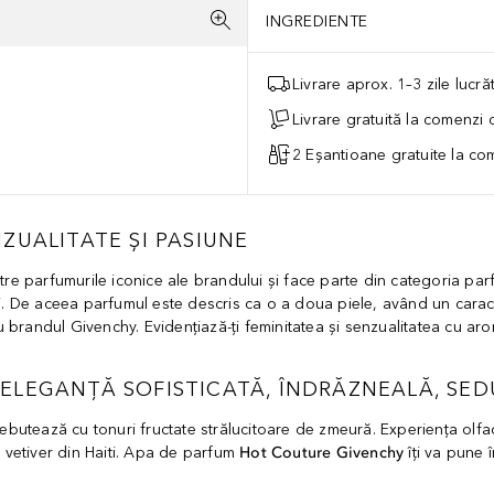
INGREDIENTE
Livrare aprox. 1–3 zile lucr
Livrare gratuită la comenzi
2 Eșantioane gratuite la c
ZUALITATE ȘI PASIUNE
tre parfumurile iconice ale brandului și face parte din categoria parf
ei. De aceea parfumul este descris ca o a doua piele, având un carac
 brandul Givenchy. Evidențiază-ți feminitatea și senzualitatea cu a
ELEGANȚĂ SOFISTICATĂ, ÎNDRĂZNEALĂ, SED
ebutează cu tonuri fructate strălucitoare de zmeură. Experiența olf
e vetiver din Haiti. Apa de parfum
Hot Couture Givenchy
îți va pune î