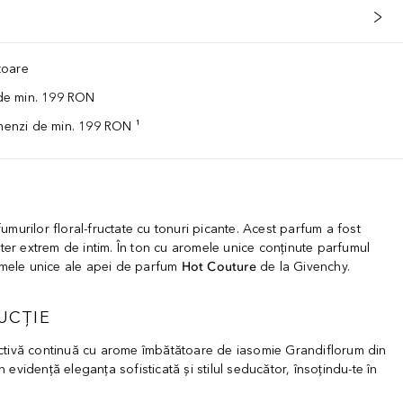
ătoare
 de min. 199 RON
omenzi de min. 199 RON ¹
umurilor floral-fructate cu tonuri picante. Acest parfum a fost
ter extrem de intim. În ton cu aromele unice conținute parfumul
romele unice ale apei de parfum
Hot Couture
de la Givenchy.
UCȚIE
activă continuă cu arome îmbătătoare de iasomie Grandiflorum din
n evidență eleganța sofisticată și stilul seducător, însoțindu-te în