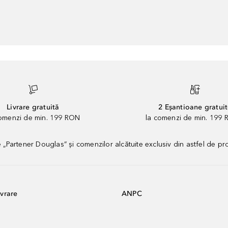
Livrare gratuită
2 Eșantioane gratui
comenzi de min. 199 RON
la comenzi de min. 199 
artener Douglas” și comenzilor alcătuite exclusiv din astfel de pr
vrare
ANPC