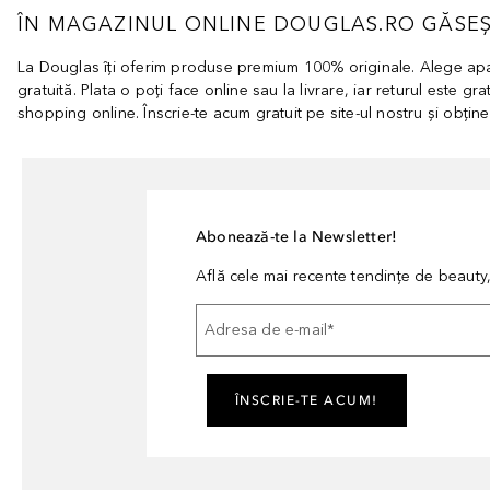
ÎN MAGAZINUL ONLINE DOUGLAS.RO GĂSEȘ
La Douglas îți oferim produse premium 100% originale. Alege a
gratuită. Plata o poți face online sau la livrare, iar returul este g
shopping online. Înscrie-te acum gratuit pe site-ul nostru și obțin
Abonează-te la Newsletter!
Află cele mai recente tendințe de beauty, 
Adresa de e-mail
*
ÎNSCRIE-TE ACUM!