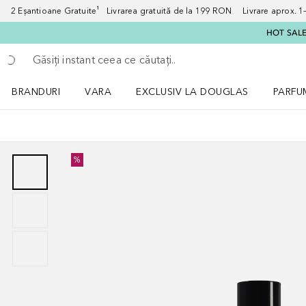
2 Eșantioane Gratuite¹ Livrarea gratuită de la 199 RON Livrare aprox. 1–3
HOT SALE:
Înapoi
Executați căutarea
BRANDURI
VARA
EXCLUSIV LA DOUGLAS
PARFU
Deschidere meniu BRANDURI
Deschidere meniu VARA
Deschi
%