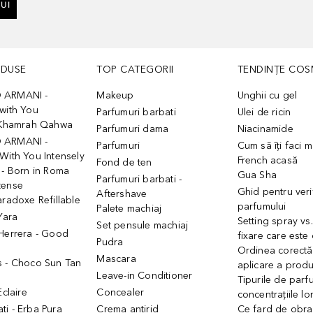
UI
ODUSE
TOP CATEGORII
TENDINȚE COS
 ARMANI -
Makeup
Unghii cu gel
with You
Parfumuri barbati
Ulei de ricin
- Khamrah Qahwa
Parfumuri dama
Niacinamide
 ARMANI -
Parfumuri
Cum să îți faci 
With You Intensely
French acasă
Fond de ten
 - Born in Roma
Gua Sha
Parfumuri barbati -
tense
Ghid pentru veri
Aftershave
aradoxe Refillable
parfumului
Palete machiaj
 Yara
Setting spray vs
Set pensule machiaj
 Herrera - Good
fixare care este
Pudra
h
Ordinea corectă
Mascara
s - Choco Sun Tan
aplicare a prod
Leave-in Conditioner
Tipurile de parfu
Eclaire
Concealer
concentrațiile lo
i - Erba Pura
Crema antirid
Ce fard de obraz