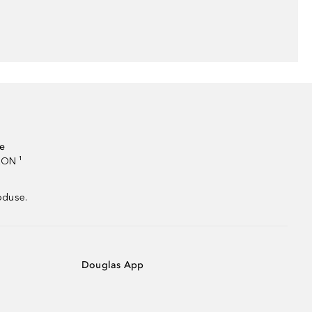
te
RON ¹
oduse.
Douglas App