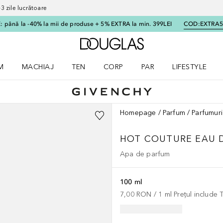
 zile lucrătoare
 până la -40% la mii de produse + 5% EXTRA la min. 399LEI
COD:
EXTRA
Către pagina principală
M
MACHIAJ
TEN
CORP
PAR
LIFESTYLE
dere meniu Parfum
Deschidere meniu Machiaj
Deschidere meniu Ten
Deschidere meniu Corp
Deschidere meniu Par
Deschidere meni
Homepage
Parfum
Parfumuri
HOT COUTURE EAU 
Apa de parfum
100 ml
7,00 RON
 / 
1
ml
Prețul include