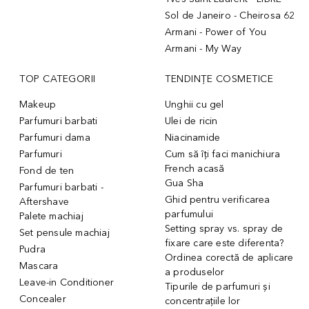
Sol de Janeiro - Cheirosa 62
Armani - Power of You
Armani - My Way
TOP CATEGORII
TENDINȚE COSMETICE
Makeup
Unghii cu gel
Parfumuri barbati
Ulei de ricin
Parfumuri dama
Niacinamide
Parfumuri
Cum să îți faci manichiura
French acasă
Fond de ten
Gua Sha
Parfumuri barbati -
Ghid pentru verificarea
Aftershave
parfumului
Palete machiaj
Setting spray vs. spray de
Set pensule machiaj
fixare care este diferenta?
Pudra
Ordinea corectă de aplicare
Mascara
a produselor
Leave-in Conditioner
Tipurile de parfumuri și
Concealer
concentrațiile lor