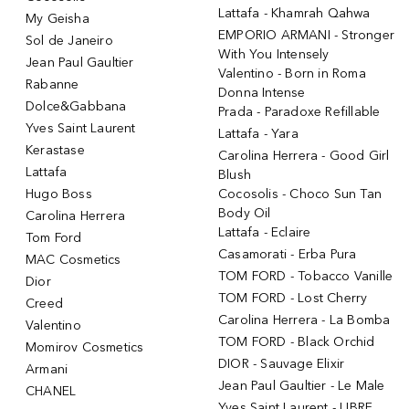
Lattafa - Khamrah Qahwa
My Geisha
EMPORIO ARMANI - Stronger
Sol de Janeiro
With You Intensely
Jean Paul Gaultier
Valentino - Born in Roma
Rabanne
Donna Intense
Dolce&Gabbana
Prada - Paradoxe Refillable
Yves Saint Laurent
Lattafa - Yara
Kerastase
Carolina Herrera - Good Girl
Lattafa
Blush
Hugo Boss
Cocosolis - Choco Sun Tan
Body Oil
Carolina Herrera
Lattafa - Eclaire
Tom Ford
Casamorati - Erba Pura
MAC Cosmetics
TOM FORD - Tobacco Vanille
Dior
TOM FORD - Lost Cherry
Creed
Carolina Herrera - La Bomba
Valentino
TOM FORD - Black Orchid
Momirov Cosmetics
DIOR - Sauvage Elixir
Armani
Jean Paul Gaultier - Le Male
CHANEL
Yves Saint Laurent - LIBRE