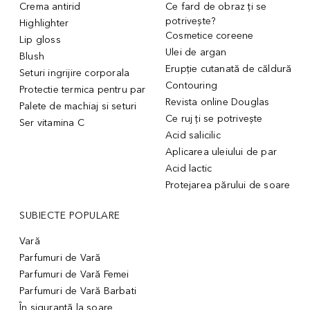
Crema antirid
Ce fard de obraz ți se
potrivește?
Highlighter
Cosmetice coreene
Lip gloss
Ulei de argan
Blush
Erupție cutanată de căldură
Seturi ingrijire corporala
Contouring
Protectie termica pentru par
Revista online Douglas
Palete de machiaj si seturi
Ce ruj ți se potrivește
Ser vitamina C
Acid salicilic
Aplicarea uleiului de par
Acid lactic
Protejarea părului de soare
SUBIECTE POPULARE
Vară
Parfumuri de Vară
Parfumuri de Vară Femei
Parfumuri de Vară Barbati
În siguranță la soare