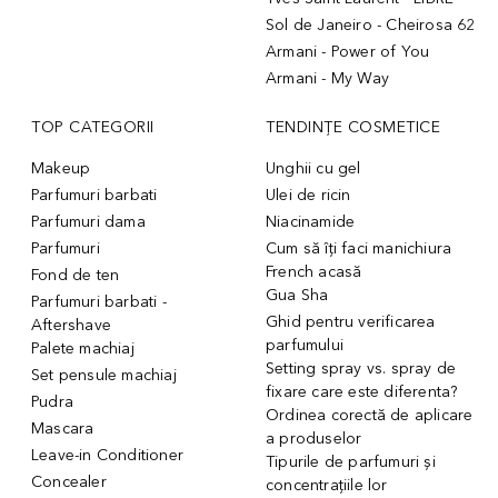
Sol de Janeiro - Cheirosa 62
Armani - Power of You
Armani - My Way
TOP CATEGORII
TENDINȚE COSMETICE
Makeup
Unghii cu gel
Parfumuri barbati
Ulei de ricin
Parfumuri dama
Niacinamide
Parfumuri
Cum să îți faci manichiura
French acasă
Fond de ten
Gua Sha
Parfumuri barbati -
Ghid pentru verificarea
Aftershave
parfumului
Palete machiaj
Setting spray vs. spray de
Set pensule machiaj
fixare care este diferenta?
Pudra
Ordinea corectă de aplicare
Mascara
a produselor
Leave-in Conditioner
Tipurile de parfumuri și
Concealer
concentrațiile lor