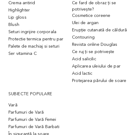
Crema antirid
Ce fard de obraz ți se
potrivește?
Highlighter
Cosmetice coreene
Lip gloss
Ulei de argan
Blush
Erupție cutanată de căldură
Seturi ingrijire corporala
Contouring
Protectie termica pentru par
Revista online Douglas
Palete de machiaj si seturi
Ce ruj ți se potrivește
Ser vitamina C
Acid salicilic
Aplicarea uleiului de par
Acid lactic
Protejarea părului de soare
SUBIECTE POPULARE
Vară
Parfumuri de Vară
Parfumuri de Vară Femei
Parfumuri de Vară Barbati
În siguranță la soare