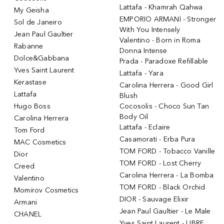
Lattafa - Khamrah Qahwa
My Geisha
EMPORIO ARMANI - Stronger
Sol de Janeiro
With You Intensely
Jean Paul Gaultier
Valentino - Born in Roma
Rabanne
Donna Intense
Dolce&Gabbana
Prada - Paradoxe Refillable
Yves Saint Laurent
Lattafa - Yara
Kerastase
Carolina Herrera - Good Girl
Lattafa
Blush
Hugo Boss
Cocosolis - Choco Sun Tan
Body Oil
Carolina Herrera
Lattafa - Eclaire
Tom Ford
Casamorati - Erba Pura
MAC Cosmetics
TOM FORD - Tobacco Vanille
Dior
TOM FORD - Lost Cherry
Creed
Carolina Herrera - La Bomba
Valentino
TOM FORD - Black Orchid
Momirov Cosmetics
DIOR - Sauvage Elixir
Armani
Jean Paul Gaultier - Le Male
CHANEL
Yves Saint Laurent - LIBRE