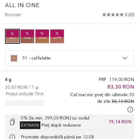
ALL IN ONE
Bronzer
0
(
0
)
%
%
%
%
51 - caffelatte
4 g
PRP
119,00 RON
83,30 RON
20,83 RON
 / 
1
g
Prețul include TVA
Cel mai mic preț din ultimele 30
de zile
86,10 RON
-5% (la min. 399,00 RON) cu codul
79,14 RON
Preț după reducere
EXTRA5%
Promoție disponibilă până pe 12.08