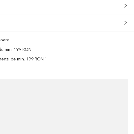
ătoare
 de min. 199 RON
omenzi de min. 199 RON ¹