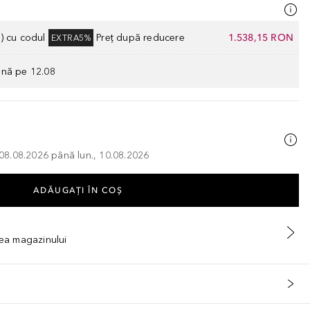
) cu codul
Preț după reducere
1.538,15 RON
EXTRA5%
ână pe 12.08
, 08.08.2026 până lun., 10.08.2026
ADĂUGAȚI ÎN COŞ
tea magazinului