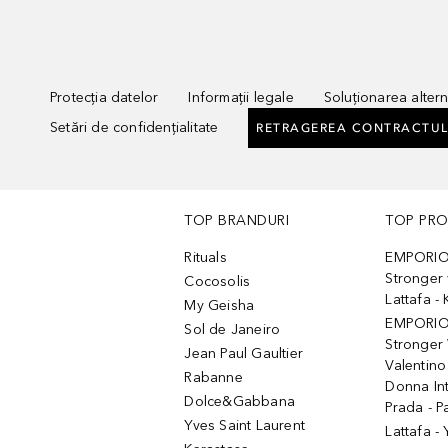
Protecția datelor
Informații legale
Soluționarea alterna
Setări de confidențialitate
RETRAGEREA CONTRACTUL
TOP BRANDURI
TOP PR
Rituals
EMPORIO
Stronger 
Cocosolis
Lattafa 
My Geisha
EMPORIO
Sol de Janeiro
Stronger 
Jean Paul Gaultier
Valentino
Rabanne
Donna In
Dolce&Gabbana
Prada - P
Yves Saint Laurent
Lattafa -