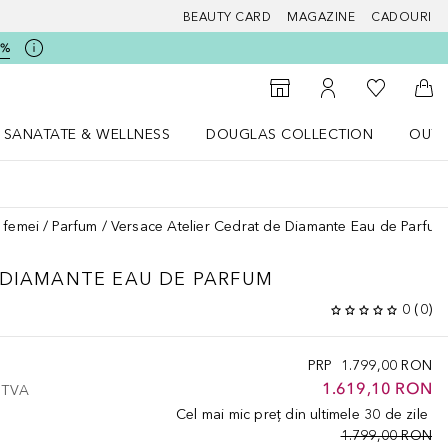
BEAUTY CARD
MAGAZINE
CADOURI
5%
 Douglas
Către List
Către Găsire magazin
Către Contul meu
Căt
SANATATE & WELLNESS
DOUGLAS COLLECTION
OUTL
u Lifestyle
Deschidere meniu SANATATE & WELLNESS
Deschidere meniu Douglas Collectio
 femei
Parfum
Versace Atelier Cedrat de Diamante Eau de Parfum
 DIAMANTE EAU DE PARFUM
0
(
0
)
PRP
1.799,00 RON
1.619,10 RON
e TVA
Cel mai mic preț din ultimele 30 de zile
1.799,00 RON