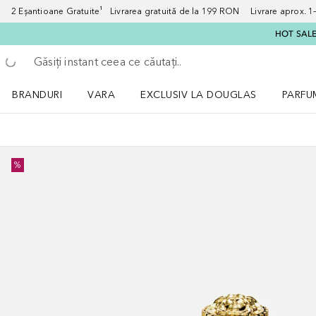
2 Eșantioane Gratuite¹ Livrarea gratuită de la 199 RON Livrare aprox. 1–3
HOT SALE:
Înapoi
Executați căutarea
BRANDURI
VARA
EXCLUSIV LA DOUGLAS
PARFU
Deschidere meniu BRANDURI
Deschidere meniu VARA
Deschi
%