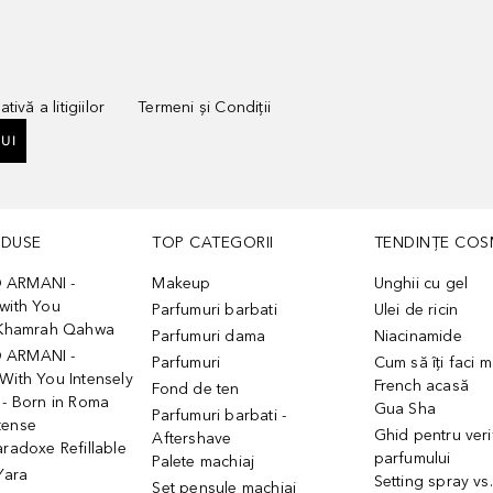
tivă a litigiilor
Termeni și Condiții
UI
ODUSE
TOP CATEGORII
TENDINȚE COS
 ARMANI -
Makeup
Unghii cu gel
with You
Parfumuri barbati
Ulei de ricin
- Khamrah Qahwa
Parfumuri dama
Niacinamide
 ARMANI -
Parfumuri
Cum să îți faci 
With You Intensely
French acasă
Fond de ten
 - Born in Roma
Gua Sha
Parfumuri barbati -
tense
Ghid pentru veri
Aftershave
aradoxe Refillable
parfumului
Palete machiaj
 Yara
Setting spray vs
Set pensule machiaj