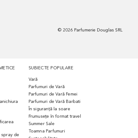
©
2026
Parfumerie Douglas SRL
METICE
SUBIECTE POPULARE
Vară
Parfumuri de Vară
Parfumuri de Vară Femei
manichiura
Parfumuri de Vară Barbati
În siguranță la soare
Frumusețe în format travel
ficarea
Summer Sale
Toamna Parfumuri
. spray de