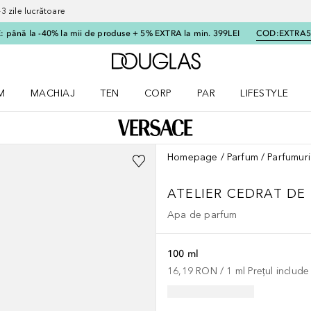
 zile lucrătoare
 până la -40% la mii de produse + 5% EXTRA la min. 399LEI
COD:
EXTRA
Către pagina principală
M
MACHIAJ
TEN
CORP
PAR
LIFESTYLE
dere meniu Parfum
Deschidere meniu Machiaj
Deschidere meniu Ten
Deschidere meniu Corp
Deschidere meniu Par
Deschidere meni
Homepage
Parfum
Parfumuri
ATELIER
CEDRAT DE
Apa de parfum
100 ml
16,19 RON
 / 
1
ml
Prețul includ