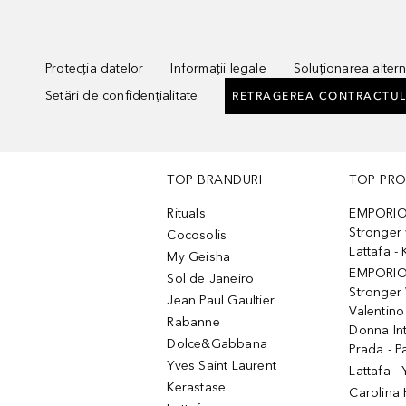
Protecția datelor
Informații legale
Soluționarea alterna
Setări de confidențialitate
RETRAGEREA CONTRACTUL
TOP BRANDURI
TOP PR
Rituals
EMPORIO
Stronger 
Cocosolis
Lattafa 
My Geisha
EMPORIO
Sol de Janeiro
Stronger 
Jean Paul Gaultier
Valentino
Rabanne
Donna In
Dolce&Gabbana
Prada - P
Yves Saint Laurent
Lattafa -
Kerastase
Carolina