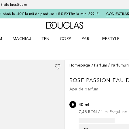
 zile lucrătoare
 până la -40% la mii de produse + 5% EXTRA la min. 399LEI
COD:
EXTRA
Către pagina principală
M
MACHIAJ
TEN
CORP
PAR
LIFESTYLE
dere meniu Parfum
Deschidere meniu Machiaj
Deschidere meniu Ten
Deschidere meniu Corp
Deschidere meniu Par
Deschidere meni
Homepage
Parfum
Parfumuri
ROSE PASSION
EAU 
Apa de parfum
40 ml
7,48 RON
 / 
1
ml
Prețul inc