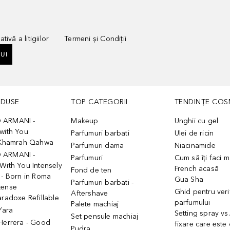
tivă a litigiilor
Termeni și Condiții
UI
ODUSE
TOP CATEGORII
TENDINȚE COS
 ARMANI -
Makeup
Unghii cu gel
with You
Parfumuri barbati
Ulei de ricin
- Khamrah Qahwa
Parfumuri dama
Niacinamide
 ARMANI -
Parfumuri
Cum să îți faci 
With You Intensely
French acasă
Fond de ten
 - Born in Roma
Gua Sha
Parfumuri barbati -
tense
Ghid pentru veri
Aftershave
aradoxe Refillable
parfumului
Palete machiaj
 Yara
Setting spray vs
Set pensule machiaj
 Herrera - Good
fixare care este
Pudra