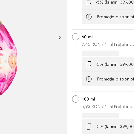
-5% (la min. 399,0
Promoție disponib
60 ml
7,45 RON
 / 
1
ml
Prețul inc
-5% (la min. 399,0
Promoție disponib
100 ml
5,93 RON
 / 
1
ml
Prețul inc
-5% (la min. 399,0