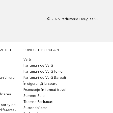
©
2026
Parfumerie Douglas SRL
METICE
SUBIECTE POPULARE
Vară
Parfumuri de Vară
Parfumuri de Vară Femei
manichiura
Parfumuri de Vară Barbati
În siguranță la soare
Frumusețe în format travel
ficarea
Summer Sale
Toamna Parfumuri
. spray de
Sustenabilitate
 diferenta?