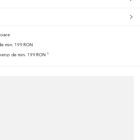
ătoare
 de min. 199 RON
omenzi de min. 199 RON ¹