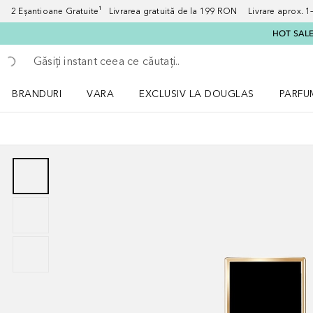
2 Eșantioane Gratuite¹ Livrarea gratuită de la 199 RON Livrare aprox. 1–3
HOT SALE:
Înapoi
Executați căutarea
BRANDURI
VARA
EXCLUSIV LA DOUGLAS
PARFU
Deschidere meniu BRANDURI
Deschidere meniu VARA
Deschi