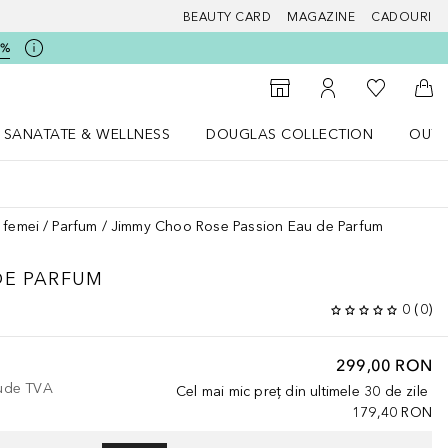
BEAUTY CARD
MAGAZINE
CADOURI
5%
 Douglas
Către List
Către Găsire magazin
Către Contul meu
Căt
SANATATE & WELLNESS
DOUGLAS COLLECTION
OUTL
u Lifestyle
Deschidere meniu SANATATE & WELLNESS
Deschidere meniu Douglas Collectio
 femei
Parfum
Jimmy Choo Rose Passion Eau de Parfum
DE PARFUM
0
(
0
)
299,00 RON
lude TVA
Cel mai mic preț din ultimele 30 de zile
179,40 RON