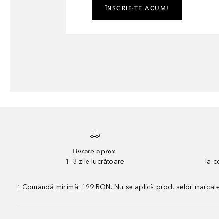
ÎNSCRIE-TE ACUM!
Livrare aprox.
1–3 zile lucrătoare
la 
Comandă minimă: 199 RON. Nu se aplică produselor marcate „P
1