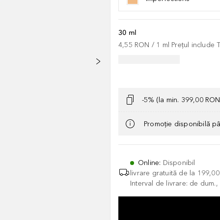
30 ml
4,55 RON
 / 
1
ml
Prețul include
-5% (la min. 399,00 RON
Promoție disponibilă p
Online
:
Disponibil
livrare gratuită de la
199,0
Interval de livrare: de dum.