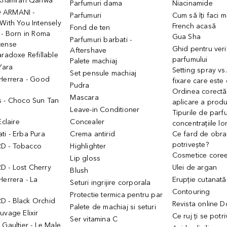
- Khamrah Qahwa
Parfumuri dama
Niacinamide
 ARMANI -
Parfumuri
Cum să îți faci 
With You Intensely
French acasă
Fond de ten
 - Born in Roma
Gua Sha
Parfumuri barbati -
tense
Ghid pentru veri
Aftershave
aradoxe Refillable
parfumului
Palete machiaj
 Yara
Setting spray vs
Set pensule machiaj
 Herrera - Good
fixare care este
Pudra
h
Ordinea corectă
Mascara
s - Choco Sun Tan
aplicare a prod
Leave-in Conditioner
Tipurile de parfu
Eclaire
Concealer
concentrațiile lo
i - Erba Pura
Crema antirid
Ce fard de obraz
potrivește?
D - Tobacco
Highlighter
Cosmetice core
Lip gloss
 - Lost Cherry
Ulei de argan
Blush
Herrera - La
Erupție cutanată
Seturi ingrijire corporala
Contouring
Protectie termica pentru par
 - Black Orchid
Revista online 
Palete de machiaj si seturi
uvage Elixir
Ce ruj ți se potr
Ser vitamina C
 Gaultier - Le Male