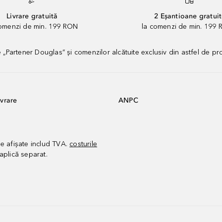
Livrare gratuită
2 Eșantioane gratui
comenzi de min. 199 RON
la comenzi de min. 199 
artener Douglas” și comenzilor alcătuite exclusiv din astfel de pr
vrare
ANPC
le afișate includ TVA.
costurile
aplică separat.