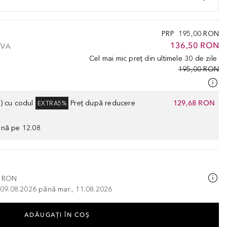
PRP
195,00 RON
136,50 RON
 TVA
Cel mai mic preț din ultimele 30 de zile
195,00 RON
) cu codul
Preț după reducere
129,68 RON
EXTRA5%
ână pe 12.08
0 RON
, 09.08.2026 până mar., 11.08.2026
ADĂUGAȚI ÎN COŞ