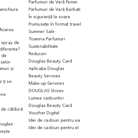
Parfumuri de Vară Femei
manichiura
Parfumuri de Vară Barbati
În siguranță la soare
Frumusețe în format travel
ficarea
Summer Sale
Toamna Parfumuri
. spray de
Sustenabilitate
 diferenta?
Reduceri
 de
Douglas Beauty Card
uselor
muri și
Aplicația Douglas
r
Beauty Services
 ți se
Make-up-Services
DOUGLAS Stores
ene
Lumea cadourilor
Douglas Beauty Card
 de căldură
Voucher Digital
Idei de cadouri pentru ea
Douglas
Idei de cadouri pentru el
ivește