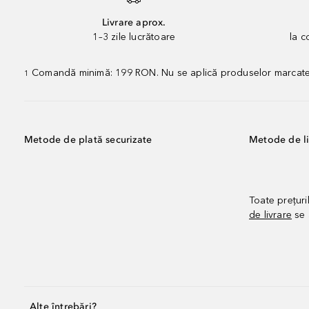
Livrare aprox.
1–3 zile lucrătoare
la 
Comandă minimă: 199 RON. Nu se aplică produselor marcate „P
1
Metode de plată securizate
Metode de li
Toate prețuri
de livrare
se 
Alte întrebări?