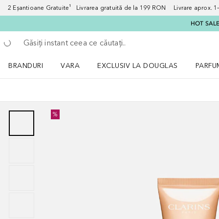
2 Eșantioane Gratuite¹ Livrarea gratuită de la 199 RON Livrare aprox. 1–3
HOT SALE:
Înapoi
Executați căutarea
BRANDURI
VARA
EXCLUSIV LA DOUGLAS
PARFU
Deschidere meniu BRANDURI
Deschidere meniu VARA
Deschi
%