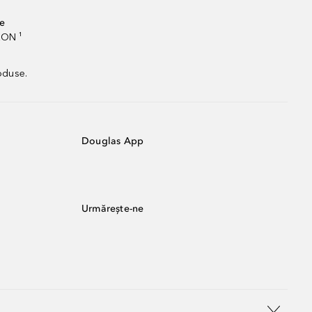
te
RON ¹
oduse.
Douglas App
Urmărește-ne