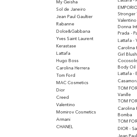
Lattafa 
My Geisha
EMPORIO
Sol de Janeiro
Stronger 
Jean Paul Gaultier
Valentino
Rabanne
Donna In
Dolce&Gabbana
Prada - P
Yves Saint Laurent
Lattafa -
Kerastase
Carolina
Lattafa
Girl Blus
Hugo Boss
Cocosoli
Body Oil
Carolina Herrera
Lattafa - 
Tom Ford
Casamorat
MAC Cosmetics
TOM FOR
Dior
Vanille
Creed
TOM FORD
Valentino
Carolina 
Momirov Cosmetics
Bomba
Armani
TOM FORD
CHANEL
DIOR - Sa
Jean Paul