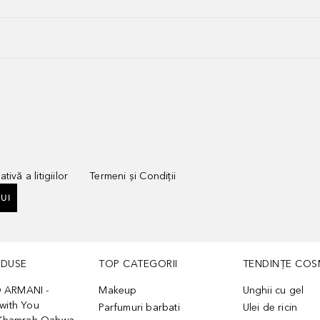
tivă a litigiilor
Termeni și Condiții
UI
ODUSE
TOP CATEGORII
TENDINȚE COS
 ARMANI -
Makeup
Unghii cu gel
with You
Parfumuri barbati
Ulei de ricin