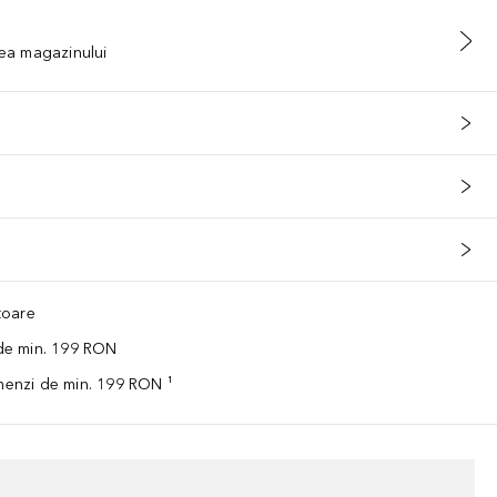
tea magazinului
ătoare
 de min. 199 RON
omenzi de min. 199 RON ¹