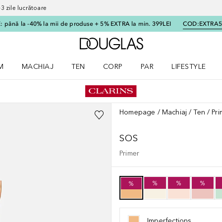
 zile lucrătoare
 până la -40% la mii de produse + 5% EXTRA la min. 399LEI
COD:
EXTRA
Către pagina principală
M
MACHIAJ
TEN
CORP
PAR
LIFESTYLE
dere meniu Parfum
Deschidere meniu Machiaj
Deschidere meniu Ten
Deschidere meniu Corp
Deschidere meniu Par
Deschidere meni
Homepage
Machiaj
Ten
Pri
SOS
Primer
%
%
%
%
Imperfections