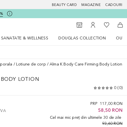
BEAUTY CARD
MAGAZINE
CADOURI
5%
 Douglas
Către List
Către Găsire magazin
Către Contul meu
Căt
SANATATE & WELLNESS
DOUGLAS COLLECTION
OUTL
u Lifestyle
Deschidere meniu SANATATE & WELLNESS
Deschidere meniu Douglas Collectio
orporala
Lotiune de corp
Alma K Body Care Firming Body Lotion
 BODY LOTION
0
(
0
)
PRP
117,00 RON
58,50 RON
 TVA
Cel mai mic preț din ultimele 30 de zile
93,60 RON