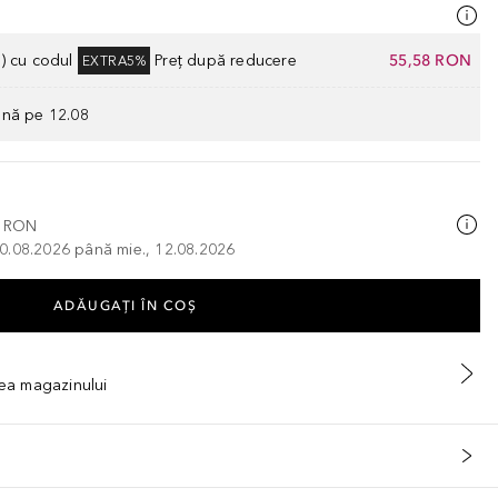
) cu codul
Preț după reducere
55,58 RON
EXTRA5%
ână pe 12.08
0 RON
, 10.08.2026 până mie., 12.08.2026
ADĂUGAȚI ÎN COŞ
tea magazinului