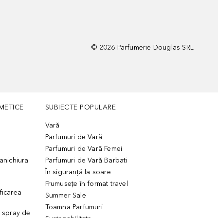
©
2026
Parfumerie Douglas SRL
METICE
SUBIECTE POPULARE
Vară
Parfumuri de Vară
Parfumuri de Vară Femei
manichiura
Parfumuri de Vară Barbati
În siguranță la soare
Frumusețe în format travel
ficarea
Summer Sale
Toamna Parfumuri
. spray de