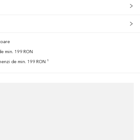
ătoare
 de min. 199 RON
omenzi de min. 199 RON ¹