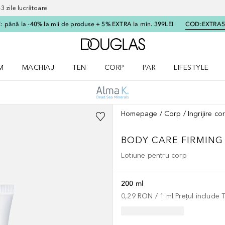
 zile lucrătoare
 până la -40% la mii de produse + 5% EXTRA la min. 399LEI
COD:
EXTRA
Către pagina principală
M
MACHIAJ
TEN
CORP
PAR
LIFESTYLE
dere meniu Parfum
Deschidere meniu Machiaj
Deschidere meniu Ten
Deschidere meniu Corp
Deschidere meniu Par
Deschidere meni
Homepage
Corp
Ingrijire c
BODY CARE
FIRMING
Lotiune pentru corp
200 ml
0,29 RON
 / 
1
ml
Prețul include