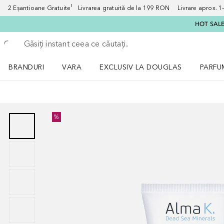
2 Eșantioane Gratuite¹ Livrarea gratuită de la 199 RON Livrare aprox. 1–3
HOT SALE:
Înapoi
Executați căutarea
BRANDURI
VARA
EXCLUSIV LA DOUGLAS
PARFU
Deschidere meniu BRANDURI
Deschidere meniu VARA
Deschi
%