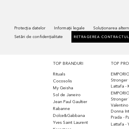
Protecția datelor
Informații legale
Soluționarea alterna
Setări de confidențialitate
RETRAGEREA CONTRACTUL
TOP BRANDURI
TOP PR
Rituals
EMPORIO
Stronger 
Cocosolis
Lattafa 
My Geisha
EMPORIO
Sol de Janeiro
Stronger 
Jean Paul Gaultier
Valentino
Rabanne
Donna In
Dolce&Gabbana
Prada - P
Yves Saint Laurent
Lattafa -