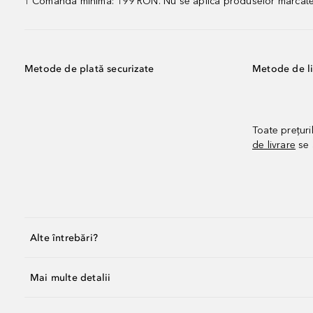
Comandă minimă: 199 RON. Nu se aplică produselor marcate „P
1
Metode de plată securizate
Metode de li
Toate prețuri
de livrare
se 
Alte întrebări?
Mai multe detalii