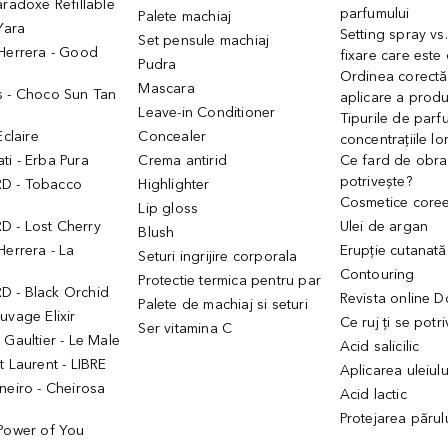
aradoxe Refillable
parfumului
Palete machiaj
 Yara
Setting spray vs
Set pensule machiaj
 Herrera - Good
fixare care este
Pudra
h
Ordinea corectă
Mascara
s - Choco Sun Tan
aplicare a prod
Leave-in Conditioner
Tipurile de parfu
Eclaire
Concealer
concentrațiile lo
i - Erba Pura
Crema antirid
Ce fard de obraz
potrivește?
D - Tobacco
Highlighter
Cosmetice core
Lip gloss
 - Lost Cherry
Ulei de argan
Blush
Herrera - La
Erupție cutanată
Seturi ingrijire corporala
Contouring
Protectie termica pentru par
 - Black Orchid
Revista online 
Palete de machiaj si seturi
uvage Elixir
Ce ruj ți se potr
Ser vitamina C
 Gaultier - Le Male
Acid salicilic
t Laurent - LIBRE
Aplicarea uleiul
neiro - Cheirosa
Acid lactic
Protejarea părul
 Power of You