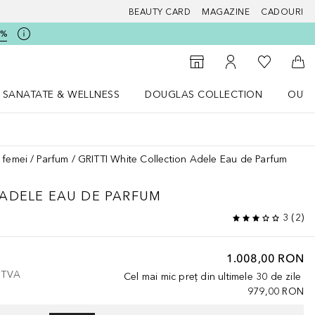
BEAUTY CARD
MAGAZINE
CADOURI
5%
 Douglas
Către List
Către Găsire magazin
Către Contul meu
Căt
SANATATE & WELLNESS
DOUGLAS COLLECTION
OUTL
u Lifestyle
Deschidere meniu SANATATE & WELLNESS
Deschidere meniu Douglas Collectio
 femei
Parfum
GRITTI White Collection Adele Eau de Parfum
ADELE EAU DE PARFUM
3
(
2
)
1.008,00 RON
e TVA
Cel mai mic preț din ultimele 30 de zile
979,00 RON