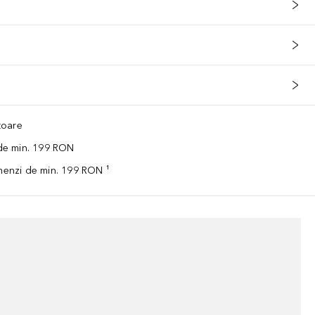
ătoare
 de min. 199 RON
omenzi de min. 199 RON ¹