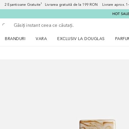
2 Eșantioane Gratuite¹ Livrarea gratuită de la 199 RON Livrare aprox. 1–3
HOT SALE:
Înapoi
Executați căutarea
BRANDURI
VARA
EXCLUSIV LA DOUGLAS
PARFU
Deschidere meniu BRANDURI
Deschidere meniu VARA
Deschi