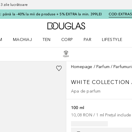
 zile lucrătoare
 până la -40% la mii de produse + 5% EXTRA la min. 399LEI
COD:
EXTRA
Către pagina principală
M
MACHIAJ
TEN
CORP
PAR
LIFESTYLE
dere meniu Parfum
Deschidere meniu Machiaj
Deschidere meniu Ten
Deschidere meniu Corp
Deschidere meniu Par
Deschidere meni
Homepage
Parfum
Parfumuri
WHITE COLLECTION
Apa de parfum
100 ml
10,08 RON
 / 
1
ml
Prețul includ