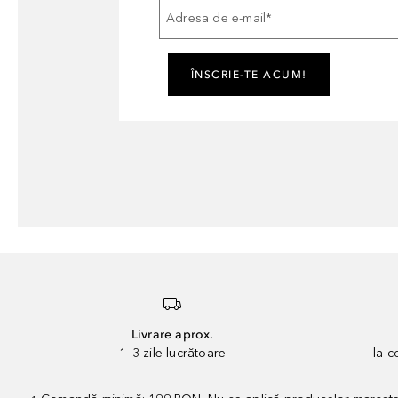
Adresa de e-mail
*
ÎNSCRIE-TE ACUM!
Livrare aprox.
1–3 zile lucrătoare
la 