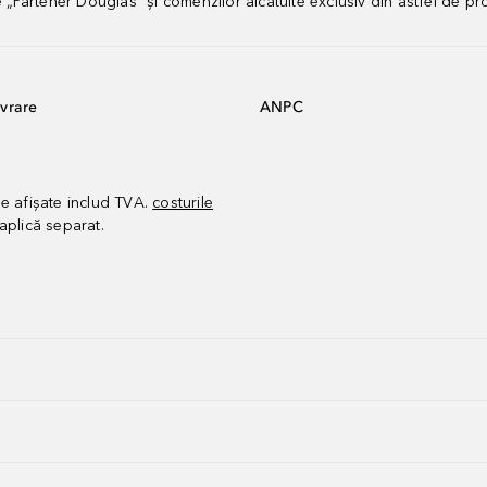
artener Douglas” și comenzilor alcătuite exclusiv din astfel de pr
vrare
ANPC
le afișate includ TVA.
costurile
aplică separat.