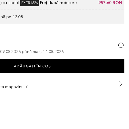
) cu codul
Preț după reducere
957,60 RON
EXTRA5%
ână pe 12.08
, 09.08.2026 până mar., 11.08.2026
ADĂUGAȚI ÎN COŞ
tea magazinului