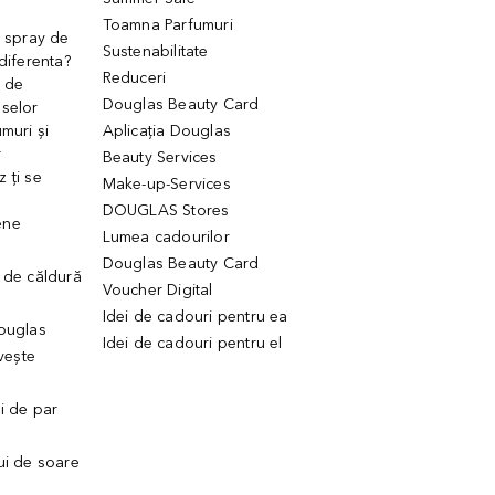
Toamna Parfumuri
. spray de
Sustenabilitate
 diferenta?
Reduceri
 de
Douglas Beauty Card
uselor
muri și
Aplicația Douglas
r
Beauty Services
 ți se
Make-up-Services
DOUGLAS Stores
ene
Lumea cadourilor
Douglas Beauty Card
 de căldură
Voucher Digital
Idei de cadouri pentru ea
Douglas
Idei de cadouri pentru el
ivește
ui de par
ui de soare