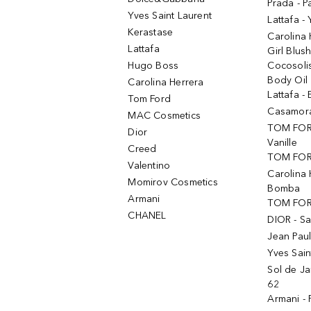
Prada - P
Yves Saint Laurent
Lattafa -
Kerastase
Carolina
Lattafa
Girl Blus
Hugo Boss
Cocosoli
Body Oil
Carolina Herrera
Lattafa - 
Tom Ford
Casamorat
MAC Cosmetics
TOM FOR
Dior
Vanille
Creed
TOM FORD
Valentino
Carolina 
Momirov Cosmetics
Bomba
Armani
TOM FORD
CHANEL
DIOR - Sa
Jean Paul
Yves Sain
Sol de Ja
62
Armani -