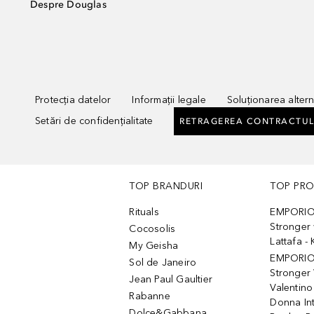
Despre Douglas
Protecția datelor
Informații legale
Soluționarea alterna
Setări de confidențialitate
RETRAGEREA CONTRACTUL
TOP BRANDURI
TOP PR
Rituals
EMPORIO
Stronger 
Cocosolis
Lattafa 
My Geisha
EMPORIO
Sol de Janeiro
Stronger 
Jean Paul Gaultier
Valentino
Rabanne
Donna In
Dolce&Gabbana