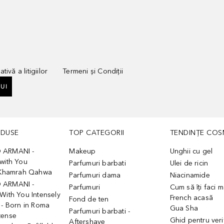
tivă a litigiilor
Termeni și Condiții
UI
ODUSE
TOP CATEGORII
TENDINȚE COS
 ARMANI -
Makeup
Unghii cu gel
with You
Parfumuri barbati
Ulei de ricin
- Khamrah Qahwa
Parfumuri dama
Niacinamide
 ARMANI -
Parfumuri
Cum să îți faci 
With You Intensely
French acasă
Fond de ten
 - Born in Roma
Gua Sha
Parfumuri barbati -
tense
Ghid pentru veri
Aftershave