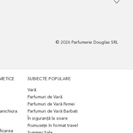
©
2026
Parfumerie Douglas SRL
METICE
SUBIECTE POPULARE
Vară
Parfumuri de Vară
Parfumuri de Vară Femei
manichiura
Parfumuri de Vară Barbati
În siguranță la soare
Frumusețe în format travel
ficarea
Summer Sale