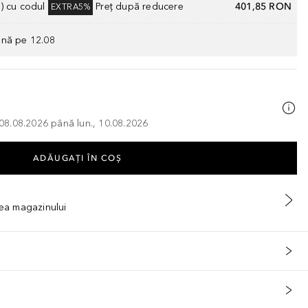
) cu codul
Preț după reducere
401,85 RON
EXTRA5%
ână pe 12.08
, 08.08.2026 până lun., 10.08.2026
ADĂUGAȚI ÎN COŞ
tea magazinului