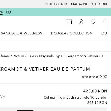
BEAUTY CARD
MAGAZINE
CADOURI
5%
 Douglas
Către List
Către Găsire magazin
Către Contul meu
Căt
SANATATE & WELLNESS
DOUGLAS COLLECTION
OUTL
u Lifestyle
Deschidere meniu SANATATE & WELLNESS
Deschidere meniu Douglas Collectio
 femei
Parfum
Guess Originals Type 1 Bergamot & Vetiver Eau de
ERGAMOT & VETIVER EAU DE PARFUM
0
(
0
)
423,00 RON
 TVA
Cel mai mic preț din ultimele 30 de zile
296,10 RON