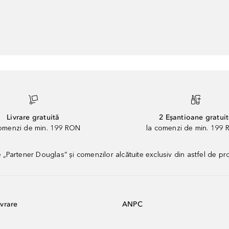
Livrare gratuită
2 Eșantioane gratui
comenzi de min. 199 RON
la comenzi de min. 199 
artener Douglas” și comenzilor alcătuite exclusiv din astfel de pr
vrare
ANPC