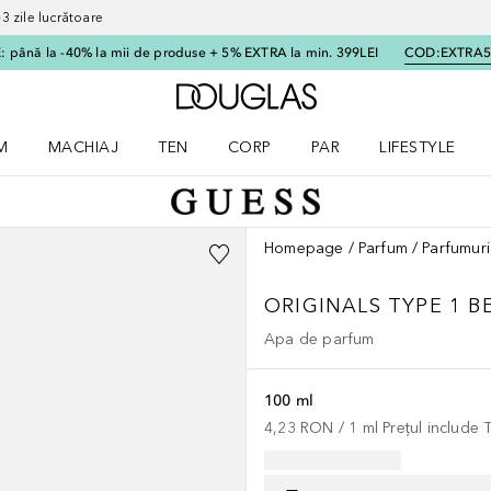
 zile lucrătoare
 până la -40% la mii de produse + 5% EXTRA la min. 399LEI
COD:
EXTRA
Către pagina principală
M
MACHIAJ
TEN
CORP
PAR
LIFESTYLE
dere meniu Parfum
Deschidere meniu Machiaj
Deschidere meniu Ten
Deschidere meniu Corp
Deschidere meniu Par
Deschidere meni
Homepage
Parfum
Parfumuri
ORIGINALS
TYPE 1 B
Apa de parfum
100 ml
4,23 RON
 / 
1
ml
Prețul include