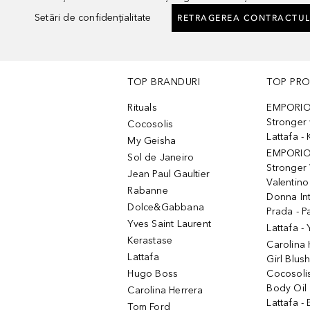
Setări de confidențialitate
RETRAGEREA CONTRACTUL
TOP BRANDURI
TOP PR
Rituals
EMPORIO
Stronger 
Cocosolis
Lattafa 
My Geisha
EMPORIO
Sol de Janeiro
Stronger 
Jean Paul Gaultier
Valentino
Rabanne
Donna In
Dolce&Gabbana
Prada - P
Yves Saint Laurent
Lattafa -
Kerastase
Carolina
Lattafa
Girl Blus
Hugo Boss
Cocosoli
Body Oil
Carolina Herrera
Lattafa - 
Tom Ford