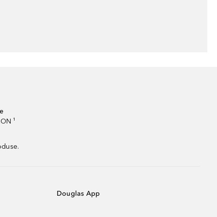
te
RON ¹
oduse.
Douglas App