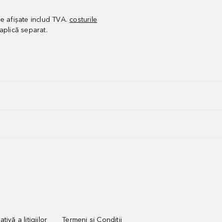
le afișate includ TVA.
costurile
aplică separat.
tivă a litigiilor
Termeni și Condiții