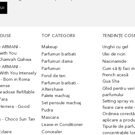
UI
ODUSE
TOP CATEGORII
TENDINȚE COS
 ARMANI -
Makeup
Unghii cu gel
with You
Parfumuri barbati
Ulei de ricin
- Khamrah Qahwa
Parfumuri dama
Niacinamide
 ARMANI -
Parfumuri
Cum să îți faci 
With You Intensely
French acasă
Fond de ten
 - Born in Roma
Gua Sha
Parfumuri barbati -
tense
Ghid pentru veri
Aftershave
aradoxe Refillable
parfumului
Palete machiaj
 Yara
Setting spray vs
Set pensule machiaj
 Herrera - Good
fixare care este
Pudra
h
Ordinea corectă
Mascara
s - Choco Sun Tan
aplicare a prod
Leave-in Conditioner
Tipurile de parfu
Eclaire
Concealer
concentrațiile lo