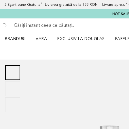
2 Eșantioane Gratuite¹ Livrarea gratuită de la 199 RON Livrare aprox. 1–3
HOT SALE:
Înapoi
Executați căutarea
BRANDURI
VARA
EXCLUSIV LA DOUGLAS
PARFU
Deschidere meniu BRANDURI
Deschidere meniu VARA
Deschi