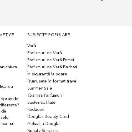
METICE
SUBIECTE POPULARE
Vară
Parfumuri de Vară
Parfumuri de Vară Femei
manichiura
Parfumuri de Vară Barbati
În siguranță la soare
Frumusețe în format travel
ficarea
Summer Sale
Toamna Parfumuri
. spray de
Sustenabilitate
 diferenta?
Reduceri
 de
Douglas Beauty Card
uselor
muri și
Aplicația Douglas
r
Beauty Services