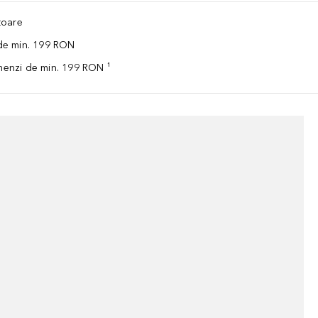
ătoare
 de min. 199 RON
omenzi de min. 199 RON ¹