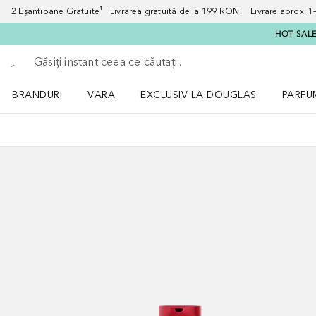
2 Eșantioane Gratuite¹ Livrarea gratuită de la 199 RON Livrare aprox. 1–3
HOT SALE:
Înapoi
Executați căutarea
BRANDURI
VARA
EXCLUSIV LA DOUGLAS
PARFU
Deschidere meniu BRANDURI
Deschidere meniu VARA
Deschi