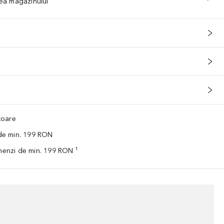
tea magazinului
ătoare
 de min. 199 RON
omenzi de min. 199 RON ¹