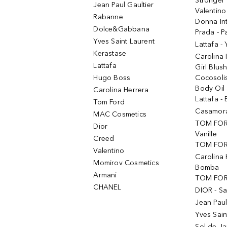
Stronger 
Jean Paul Gaultier
Valentino
Rabanne
Donna In
Dolce&Gabbana
Prada - P
Yves Saint Laurent
Lattafa -
Kerastase
Carolina
Lattafa
Girl Blus
Hugo Boss
Cocosoli
Body Oil
Carolina Herrera
Lattafa - 
Tom Ford
Casamorat
MAC Cosmetics
TOM FOR
Dior
Vanille
Creed
TOM FORD
Valentino
Carolina 
Momirov Cosmetics
Bomba
Armani
TOM FORD
CHANEL
DIOR - Sa
Jean Paul
Yves Sain
Sol de Ja