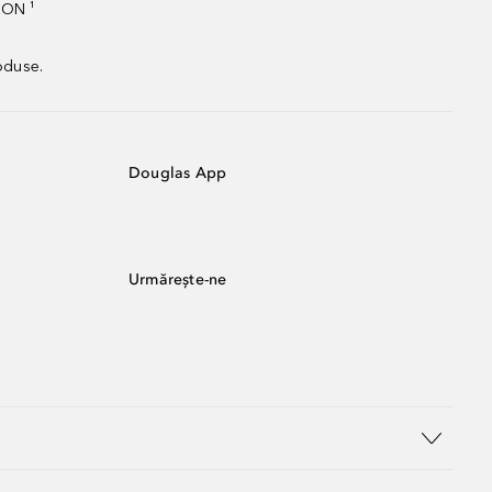
RON ¹
oduse.
Douglas App
Urmărește-ne