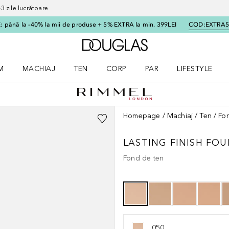
 zile lucrătoare
 până la -40% la mii de produse + 5% EXTRA la min. 399LEI
COD:
EXTRA
Către pagina principală
M
MACHIAJ
TEN
CORP
PAR
LIFESTYLE
dere meniu Parfum
Deschidere meniu Machiaj
Deschidere meniu Ten
Deschidere meniu Corp
Deschidere meniu Par
Deschidere meni
Homepage
Machiaj
Ten
Fo
LASTING FINISH FOU
Fond de ten
050