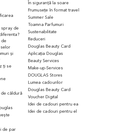
În siguranță la soare
Frumusețe în format travel
ficarea
Summer Sale
Toamna Parfumuri
. spray de
Sustenabilitate
 diferenta?
Reduceri
 de
Douglas Beauty Card
uselor
muri și
Aplicația Douglas
r
Beauty Services
 ți se
Make-up-Services
DOUGLAS Stores
ene
Lumea cadourilor
Douglas Beauty Card
 de căldură
Voucher Digital
Idei de cadouri pentru ea
Douglas
Idei de cadouri pentru el
ivește
ui de par