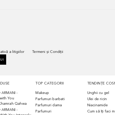
tivă a litigiilor
Termeni și Condiții
UI
ODUSE
TOP CATEGORII
TENDINȚE COS
 ARMANI -
Makeup
Unghii cu gel
with You
Parfumuri barbati
Ulei de ricin
- Khamrah Qahwa
Parfumuri dama
Niacinamide
 ARMANI -
Parfumuri
Cum să îți faci 