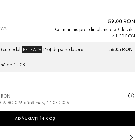
59,00 RON
 TVA
Cel mai mic preț din ultimele 30 de zile
41,30 RON
) cu codul
Preț după reducere
56,05 RON
EXTRA5%
ână pe 12.08
0 RON
, 09.08.2026 până mar., 11.08.2026
ADĂUGAȚI ÎN COŞ