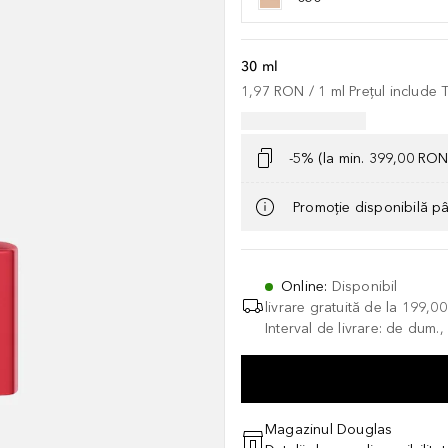
30 ml
1,97 RON
 / 
1
ml
Prețul include
-5% (la min. 399,00 RON
Promoție disponibilă p
Online
:
Disponibil
livrare gratuită de la
199,0
Interval de livrare: de dum.
Magazinul Douglas