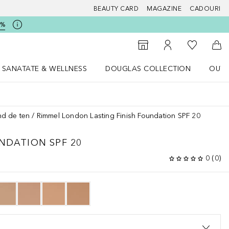
BEAUTY CARD
MAGAZINE
CADOURI
5%
 Douglas
Către List
Către Găsire magazin
Către Contul meu
Căt
SANATATE & WELLNESS
DOUGLAS COLLECTION
OUTL
u Lifestyle
Deschidere meniu SANATATE & WELLNESS
Deschidere meniu Douglas Collectio
nd de ten
Rimmel London Lasting Finish Foundation SPF 20
NDATION SPF 20
0
(
0
)