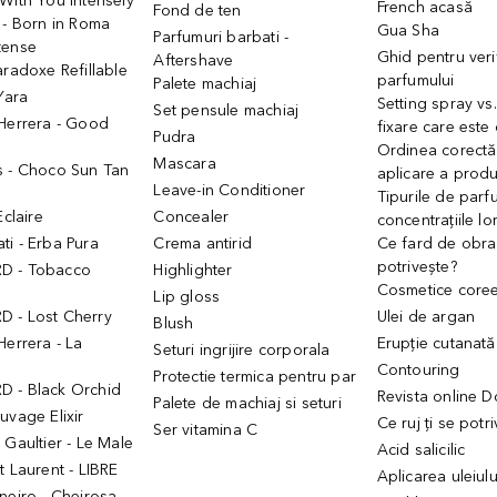
With You Intensely
French acasă
Fond de ten
 - Born in Roma
Gua Sha
Parfumuri barbati -
tense
Ghid pentru veri
Aftershave
aradoxe Refillable
parfumului
Palete machiaj
 Yara
Setting spray vs
Set pensule machiaj
 Herrera - Good
fixare care este
Pudra
h
Ordinea corectă
Mascara
s - Choco Sun Tan
aplicare a prod
Leave-in Conditioner
Tipurile de parfu
Eclaire
Concealer
concentrațiile lo
i - Erba Pura
Crema antirid
Ce fard de obraz
potrivește?
D - Tobacco
Highlighter
Cosmetice core
Lip gloss
 - Lost Cherry
Ulei de argan
Blush
Herrera - La
Erupție cutanată
Seturi ingrijire corporala
Contouring
Protectie termica pentru par
 - Black Orchid
Revista online 
Palete de machiaj si seturi
uvage Elixir
Ce ruj ți se potr
Ser vitamina C
 Gaultier - Le Male
Acid salicilic
t Laurent - LIBRE
Aplicarea uleiul
neiro - Cheirosa