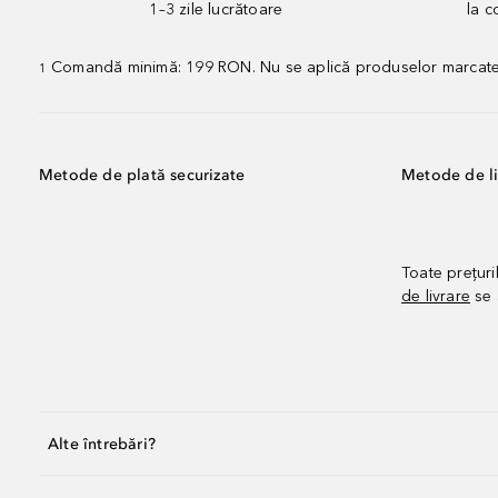
1–3 zile lucrătoare
la 
Comandă minimă: 199 RON. Nu se aplică produselor marcate „P
1
Metode de plată securizate
Metode de li
Toate prețuri
de livrare
se 
Alte întrebări?