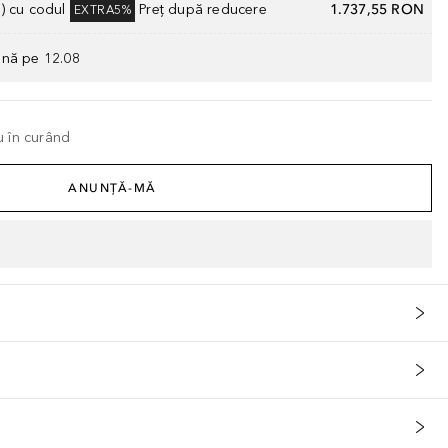
) cu codul
Preț după reducere
1.737,55 RON
EXTRA5%
ână pe 12.08
u în curând
ANUNȚĂ-MĂ