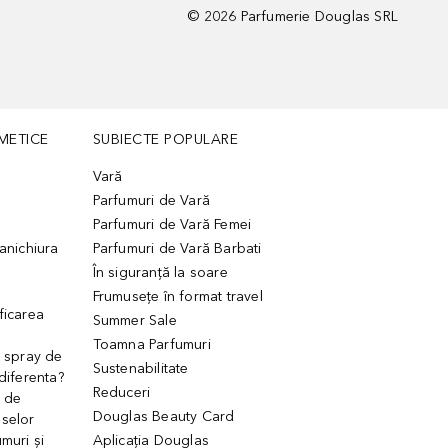
©
2026
Parfumerie Douglas SRL
METICE
SUBIECTE POPULARE
Vară
Parfumuri de Vară
Parfumuri de Vară Femei
manichiura
Parfumuri de Vară Barbati
În siguranță la soare
Frumusețe în format travel
ficarea
Summer Sale
Toamna Parfumuri
. spray de
Sustenabilitate
 diferenta?
Reduceri
 de
Douglas Beauty Card
uselor
muri și
Aplicația Douglas