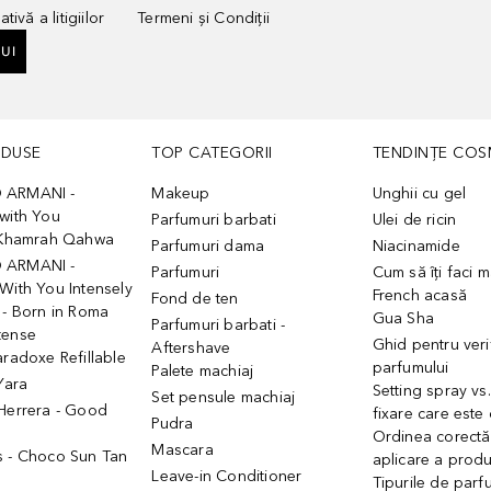
tivă a litigiilor
Termeni și Condiții
UI
ODUSE
TOP CATEGORII
TENDINȚE COS
 ARMANI -
Makeup
Unghii cu gel
with You
Parfumuri barbati
Ulei de ricin
- Khamrah Qahwa
Parfumuri dama
Niacinamide
 ARMANI -
Parfumuri
Cum să îți faci 
With You Intensely
French acasă
Fond de ten
 - Born in Roma
Gua Sha
Parfumuri barbati -
tense
Ghid pentru veri
Aftershave
aradoxe Refillable
parfumului
Palete machiaj
 Yara
Setting spray vs
Set pensule machiaj
 Herrera - Good
fixare care este
Pudra
h
Ordinea corectă
Mascara
s - Choco Sun Tan
aplicare a prod
Leave-in Conditioner
Tipurile de parfu