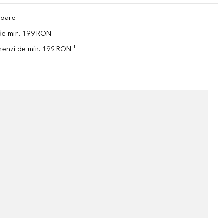
ătoare
 de min. 199 RON
omenzi de min. 199 RON ¹