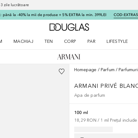
 zile lucrătoare
 până la -40% la mii de produse + 5% EXTRA la min. 399LEI
COD:
EXTRA
Către pagina principală
M
MACHIAJ
TEN
CORP
PAR
LIFESTYLE
dere meniu Parfum
Deschidere meniu Machiaj
Deschidere meniu Ten
Deschidere meniu Corp
Deschidere meniu Par
Deschidere meni
Homepage
Parfum
Parfumuri
ARMANI PRIVÉ
BLAN
Apa de parfum
100 ml
18,29 RON
 / 
1
ml
Prețul includ