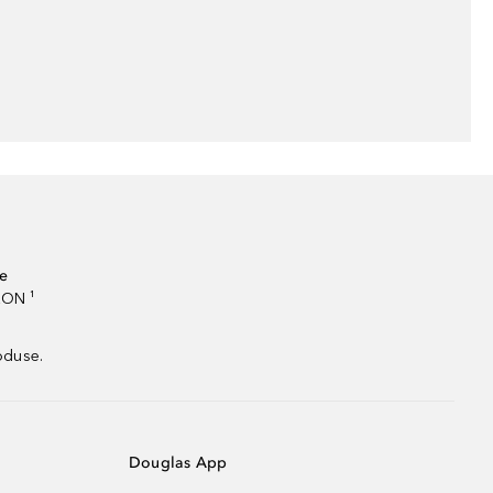
te
RON ¹
oduse.
Douglas App