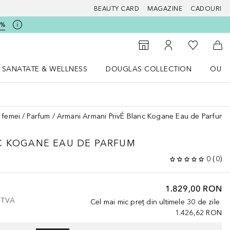
BEAUTY CARD
MAGAZINE
CADOURI
5%
 Douglas
Către List
Către Găsire magazin
Către Contul meu
Căt
SANATATE & WELLNESS
DOUGLAS COLLECTION
OUTL
u Lifestyle
Deschidere meniu SANATATE & WELLNESS
Deschidere meniu Douglas Collectio
 femei
Parfum
Armani Armani PrivÉ Blanc Kogane Eau de Parfum
C KOGANE EAU DE PARFUM
0
(
0
)
1.829,00 RON
e TVA
Cel mai mic preț din ultimele 30 de zile
1.426,62 RON