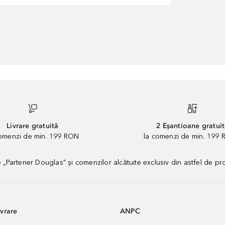
Livrare gratuită
2 Eșantioane gratui
comenzi de min. 199 RON
la comenzi de min. 199 
artener Douglas” și comenzilor alcătuite exclusiv din astfel de pr
vrare
ANPC