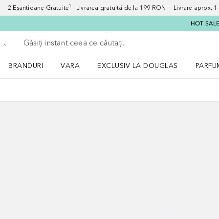
2 Eșantioane Gratuite¹ Livrarea gratuită de la 199 RON Livrare aprox. 1–3
HOT SALE:
Înapoi
Executați căutarea
BRANDURI
VARA
EXCLUSIV LA DOUGLAS
PARFU
Deschidere meniu BRANDURI
Deschidere meniu VARA
Deschi