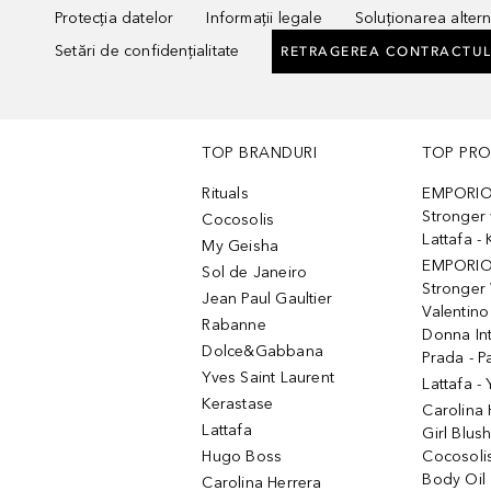
Protecția datelor
Informații legale
Soluționarea alterna
Setări de confidențialitate
RETRAGEREA CONTRACTUL
TOP BRANDURI
TOP PR
Rituals
EMPORIO
Stronger 
Cocosolis
Lattafa 
My Geisha
EMPORIO
Sol de Janeiro
Stronger 
Jean Paul Gaultier
Valentino
Rabanne
Donna In
Dolce&Gabbana
Prada - P
Yves Saint Laurent
Lattafa -
Kerastase
Carolina
Lattafa
Girl Blus
Hugo Boss
Cocosoli
Body Oil
Carolina Herrera