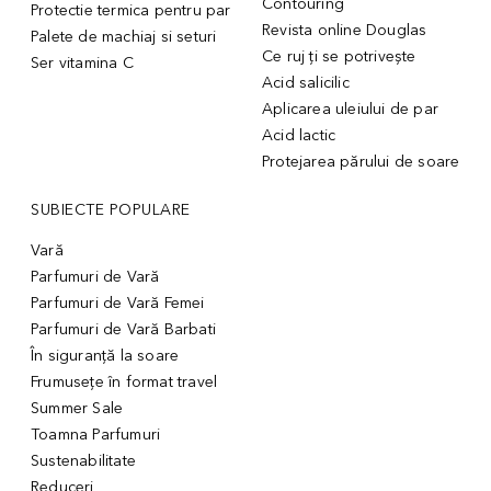
Contouring
Protectie termica pentru par
Revista online Douglas
Palete de machiaj si seturi
Ce ruj ți se potrivește
Ser vitamina C
Acid salicilic
Aplicarea uleiului de par
Acid lactic
Protejarea părului de soare
SUBIECTE POPULARE
Vară
Parfumuri de Vară
Parfumuri de Vară Femei
Parfumuri de Vară Barbati
În siguranță la soare
Frumusețe în format travel
Summer Sale
Toamna Parfumuri
Sustenabilitate
Reduceri