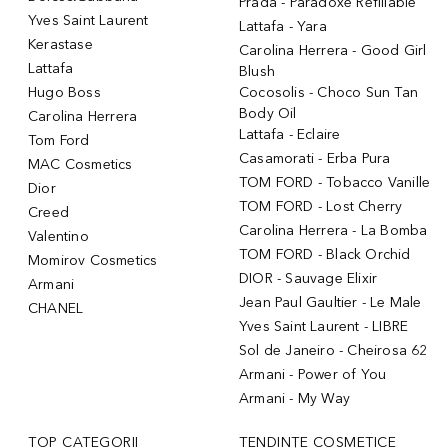
Prada - Paradoxe Refillable
Yves Saint Laurent
Lattafa - Yara
Kerastase
Carolina Herrera - Good Girl
Lattafa
Blush
Hugo Boss
Cocosolis - Choco Sun Tan
Body Oil
Carolina Herrera
Lattafa - Eclaire
Tom Ford
Casamorati - Erba Pura
MAC Cosmetics
TOM FORD - Tobacco Vanille
Dior
TOM FORD - Lost Cherry
Creed
Carolina Herrera - La Bomba
Valentino
TOM FORD - Black Orchid
Momirov Cosmetics
DIOR - Sauvage Elixir
Armani
Jean Paul Gaultier - Le Male
CHANEL
Yves Saint Laurent - LIBRE
Sol de Janeiro - Cheirosa 62
Armani - Power of You
Armani - My Way
TOP CATEGORII
TENDINȚE COSMETICE