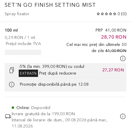
SET'N GO FINISH SETTING MIST
Spray fixator
0
(
0
)
100 ml
PRP
41,00 RON
28,70 RON
0,29 RON
 / 
1
ml
Prețul include TVA
Cel mai mic preț din ultimele 30
de zile
41,00 RON
-5% (la min. 399,00 RON) cu codul
27,27 RON
Preț după reducere
EXTRA5%
Promoție disponibilă până pe 12.08
Online
:
Disponibil
livrare gratuită de la
199,00 RON
Interval de livrare: de dum., 09.08.2026 până mar.,
11.08.2026