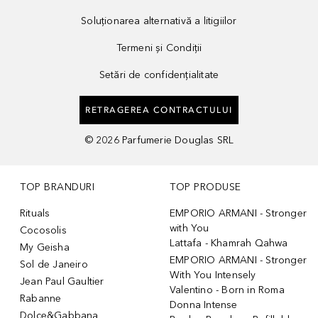
Soluționarea alternativă a litigiilor
Termeni și Condiții
Setări de confidențialitate
RETRAGEREA CONTRACTULUI
©
2026
Parfumerie Douglas SRL
TOP BRANDURI
TOP PRODUSE
Rituals
EMPORIO ARMANI - Stronger
with You
Cocosolis
Lattafa - Khamrah Qahwa
My Geisha
EMPORIO ARMANI - Stronger
Sol de Janeiro
With You Intensely
Jean Paul Gaultier
Valentino - Born in Roma
Rabanne
Donna Intense
Dolce&Gabbana