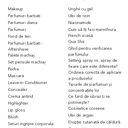
Makeup
Unghii cu gel
Parfumuri barbati
Ulei de ricin
Parfumuri dama
Niacinamide
Parfumuri
Cum să îți faci manichiura
French acasă
Fond de ten
Gua Sha
Parfumuri barbati -
Ghid pentru verificarea
Aftershave
parfumului
Palete machiaj
Setting spray vs. spray de
Set pensule machiaj
fixare care este diferenta?
Pudra
Ordinea corectă de aplicare
Mascara
a produselor
Leave-in Conditioner
Tipurile de parfumuri și
Concealer
concentrațiile lor
Crema antirid
Ce fard de obraz ți se
potrivește?
Highlighter
Cosmetice coreene
Lip gloss
Ulei de argan
Blush
Erupție cutanată de căldură
Seturi ingrijire corporala