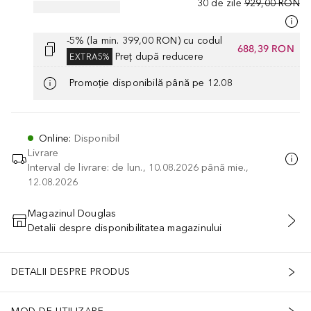
30 de zile
929,00 RON
-5% (la min. 399,00 RON) cu codul
688,39 RON
Preț după reducere
EXTRA5%
Promoție disponibilă până pe 12.08
Online
:
Disponibil
Livrare
Interval de livrare: de lun., 10.08.2026 până mie.,
12.08.2026
Magazinul Douglas
Detalii despre disponibilitatea magazinului
ADĂUGAȚI ÎN COŞ
DETALII DESPRE PRODUS