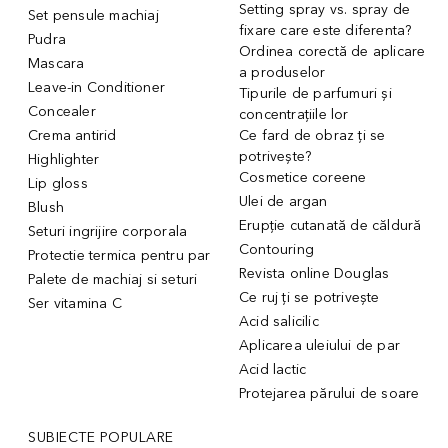
Setting spray vs. spray de
Set pensule machiaj
fixare care este diferenta?
Pudra
Ordinea corectă de aplicare
Mascara
a produselor
Leave-in Conditioner
Tipurile de parfumuri și
Concealer
concentrațiile lor
Crema antirid
Ce fard de obraz ți se
potrivește?
Highlighter
Cosmetice coreene
Lip gloss
Ulei de argan
Blush
Erupție cutanată de căldură
Seturi ingrijire corporala
Contouring
Protectie termica pentru par
Revista online Douglas
Palete de machiaj si seturi
Ce ruj ți se potrivește
Ser vitamina C
Acid salicilic
Aplicarea uleiului de par
Acid lactic
Protejarea părului de soare
SUBIECTE POPULARE