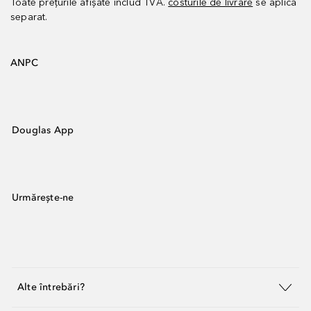
Toate prețurile afișate includ TVA.
costurile de livrare
se aplică
separat.
ANPC
Douglas App
Urmărește-ne
Alte întrebări?