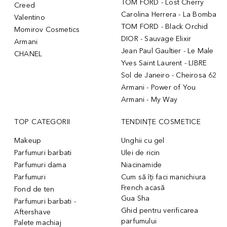
TOM FORD - Lost Cherry
Creed
Carolina Herrera - La Bomba
Valentino
TOM FORD - Black Orchid
Momirov Cosmetics
DIOR - Sauvage Elixir
Armani
Jean Paul Gaultier - Le Male
CHANEL
Yves Saint Laurent - LIBRE
Sol de Janeiro - Cheirosa 62
Armani - Power of You
Armani - My Way
TOP CATEGORII
TENDINȚE COSMETICE
Makeup
Unghii cu gel
Parfumuri barbati
Ulei de ricin
Parfumuri dama
Niacinamide
Parfumuri
Cum să îți faci manichiura
French acasă
Fond de ten
Gua Sha
Parfumuri barbati -
Ghid pentru verificarea
Aftershave
parfumului
Palete machiaj