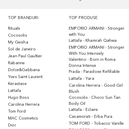
TOP BRANDURI
TOP PRODUSE
Rituals
EMPORIO ARMANI - Stronger
with You
Cocosolis
Lattafa - Khamrah Qahwa
My Geisha
EMPORIO ARMANI - Stronger
Sol de Janeiro
With You Intensely
Jean Paul Gaultier
Valentino - Born in Roma
Rabanne
Donna Intense
Dolce&Gabbana
Prada - Paradoxe Refillable
Yves Saint Laurent
Lattafa - Yara
Kerastase
Carolina Herrera - Good Girl
Lattafa
Blush
Hugo Boss
Cocosolis - Choco Sun Tan
Body Oil
Carolina Herrera
Lattafa - Eclaire
Tom Ford
Casamorati - Erba Pura
MAC Cosmetics
TOM FORD - Tobacco Vanille
Dior