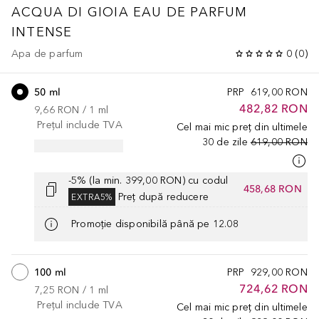
ACQUA DI GIOIA
EAU DE PARFUM
INTENSE
Apa de parfum
0
(
0
)
50 ml
PRP
619,00 RON
482,82 RON
9,66 RON
 / 
1
ml
Prețul include TVA
Cel mai mic preț din ultimele
30 de zile
619,00 RON
-5% (la min. 399,00 RON) cu codul
458,68 RON
Preț după reducere
EXTRA5%
Promoție disponibilă până pe 12.08
100 ml
PRP
929,00 RON
724,62 RON
7,25 RON
 / 
1
ml
Prețul include TVA
Cel mai mic preț din ultimele