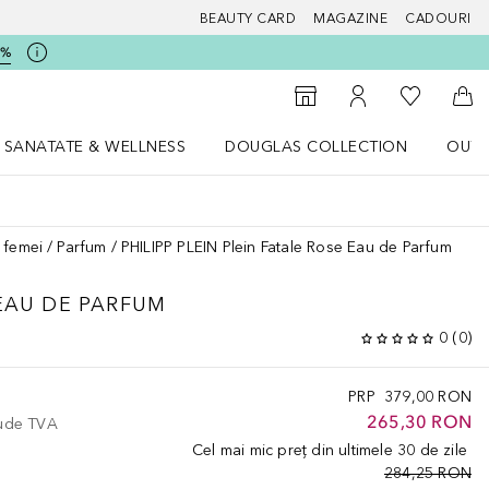
BEAUTY CARD
MAGAZINE
CADOURI
5%
 Douglas
Către List
Către Găsire magazin
Către Contul meu
Căt
SANATATE & WELLNESS
DOUGLAS COLLECTION
OUTL
u Lifestyle
Deschidere meniu SANATATE & WELLNESS
Deschidere meniu Douglas Collectio
 femei
Parfum
PHILIPP PLEIN Plein Fatale Rose Eau de Parfum
EAU DE PARFUM
0
(
0
)
PRP
379,00 RON
265,30 RON
lude TVA
Cel mai mic preț din ultimele 30 de zile
284,25 RON