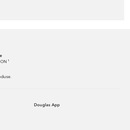
te
RON ¹
oduse.
Douglas App