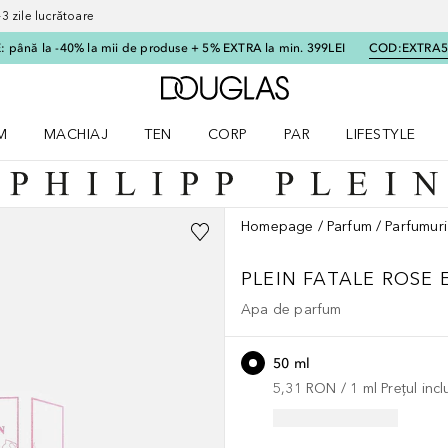
 zile lucrătoare
 până la -40% la mii de produse + 5% EXTRA la min. 399LEI
COD:
EXTRA
Către pagina principală
M
MACHIAJ
TEN
CORP
PAR
LIFESTYLE
dere meniu Parfum
Deschidere meniu Machiaj
Deschidere meniu Ten
Deschidere meniu Corp
Deschidere meniu Par
Deschidere meni
Homepage
Parfum
Parfumuri
PLEIN FATALE
ROSE 
Apa de parfum
50 ml
5,31 RON
 / 
1
ml
Prețul inc