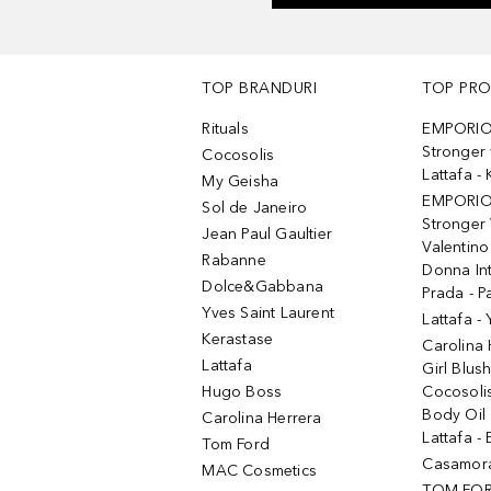
TOP BRANDURI
TOP PR
Rituals
EMPORIO
Stronger 
Cocosolis
Lattafa 
My Geisha
EMPORIO
Sol de Janeiro
Stronger 
Jean Paul Gaultier
Valentino
Rabanne
Donna In
Dolce&Gabbana
Prada - P
Yves Saint Laurent
Lattafa -
Kerastase
Carolina
Lattafa
Girl Blus
Hugo Boss
Cocosoli
Body Oil
Carolina Herrera
Lattafa - 
Tom Ford
Casamorat
MAC Cosmetics
TOM FOR