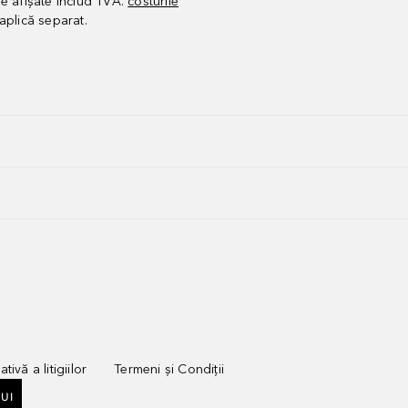
le afișate includ TVA.
costurile
aplică separat.
tivă a litigiilor
Termeni și Condiții
UI