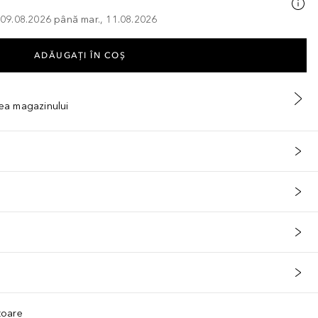
, 09.08.2026 până mar., 11.08.2026
ADĂUGAȚI ÎN COŞ
tea magazinului
ătoare