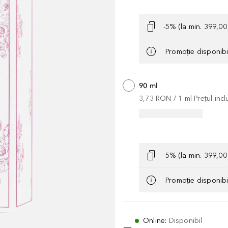
-5% (la min. 399,0
Promoție disponib
90 ml
3,73 RON
 / 
1
ml
Prețul inc
-5% (la min. 399,0
Promoție disponib
Online
:
Disponibil