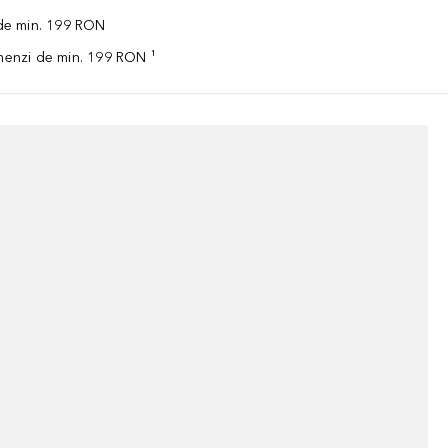
 de min. 199 RON
omenzi de min. 199 RON ¹