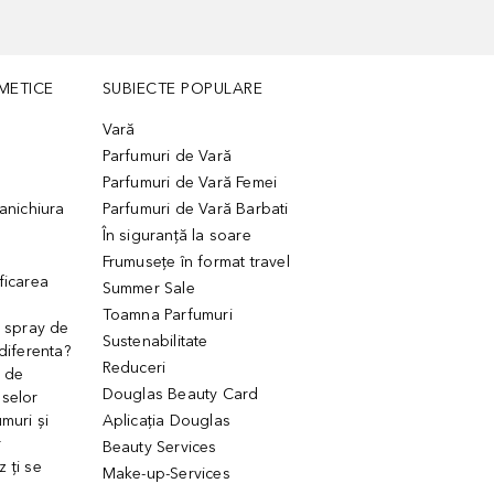
METICE
SUBIECTE POPULARE
Vară
Parfumuri de Vară
Parfumuri de Vară Femei
manichiura
Parfumuri de Vară Barbati
În siguranță la soare
Frumusețe în format travel
ficarea
Summer Sale
Toamna Parfumuri
. spray de
Sustenabilitate
 diferenta?
Reduceri
 de
Douglas Beauty Card
uselor
muri și
Aplicația Douglas
r
Beauty Services
 ți se
Make-up-Services