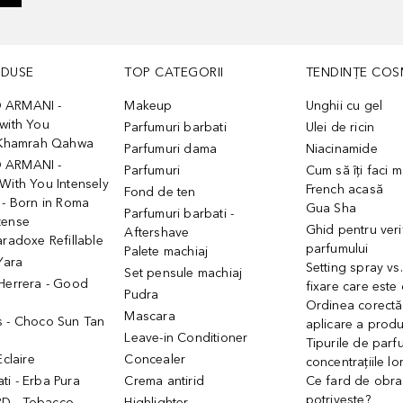
ODUSE
TOP CATEGORII
TENDINȚE COS
 ARMANI -
Makeup
Unghii cu gel
with You
Parfumuri barbati
Ulei de ricin
- Khamrah Qahwa
Parfumuri dama
Niacinamide
 ARMANI -
Parfumuri
Cum să îți faci 
With You Intensely
French acasă
Fond de ten
 - Born in Roma
Gua Sha
Parfumuri barbati -
tense
Ghid pentru veri
Aftershave
aradoxe Refillable
parfumului
Palete machiaj
 Yara
Setting spray vs
Set pensule machiaj
 Herrera - Good
fixare care este
Pudra
h
Ordinea corectă
Mascara
s - Choco Sun Tan
aplicare a prod
Leave-in Conditioner
Tipurile de parfu
Eclaire
Concealer
concentrațiile lo
i - Erba Pura
Crema antirid
Ce fard de obraz
potrivește?
D - Tobacco
Highlighter