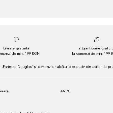
Livrare gratuită
2 Eșantioane gratui
comenzi de min. 199 RON
la comenzi de min. 199 
artener Douglas” și comenzilor alcătuite exclusiv din astfel de pr
vrare
ANPC