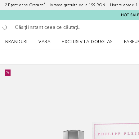
2 Eșantioane Gratuite¹ Livrarea gratuită de la 199 RON Livrare aprox. 1–3
HOT SALE:
Înapoi
Executați căutarea
BRANDURI
VARA
EXCLUSIV LA DOUGLAS
PARFU
Deschidere meniu BRANDURI
Deschidere meniu VARA
Deschi
%