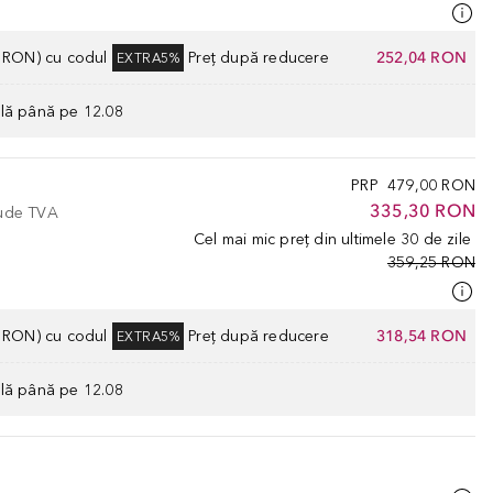
0 RON) cu codul
Preț după reducere
252,04 RON
EXTRA5%
ilă până pe 12.08
PRP
479,00 RON
335,30 RON
lude TVA
Cel mai mic preț din ultimele 30 de zile
359,25 RON
0 RON) cu codul
Preț după reducere
318,54 RON
EXTRA5%
ilă până pe 12.08