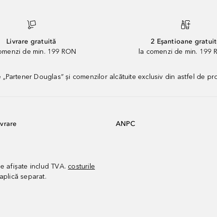
Livrare gratuită
2 Eșantioane gratui
comenzi de min. 199 RON
la comenzi de min. 199 
artener Douglas” și comenzilor alcătuite exclusiv din astfel de pr
vrare
ANPC
le afișate includ TVA.
costurile
aplică separat.