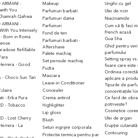
 ARMANI -
Makeup
Unghii cu gel
with You
Parfumuri barbati
Ulei de ricin
- Khamrah Qahwa
Parfumuri dama
Niacinamide
 ARMANI -
Parfumuri
Cum să îți faci 
With You Intensely
French acasă
Fond de ten
 - Born in Roma
Gua Sha
Parfumuri barbati -
tense
Ghid pentru veri
Aftershave
aradoxe Refillable
parfumului
Palete machiaj
 Yara
Setting spray vs
Set pensule machiaj
 Herrera - Good
fixare care este
Pudra
h
Ordinea corectă
Mascara
s - Choco Sun Tan
aplicare a prod
Leave-in Conditioner
Tipurile de parfu
Eclaire
Concealer
concentrațiile lo
i - Erba Pura
Crema antirid
Ce fard de obraz
potrivește?
D - Tobacco
Highlighter
Cosmetice core
Lip gloss
 - Lost Cherry
Ulei de argan
Blush
Herrera - La
Erupție cutanată
Seturi ingrijire corporala
Contouring
Protectie termica pentru par