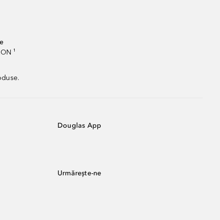
te
RON ¹
oduse.
Douglas App
Urmărește-ne