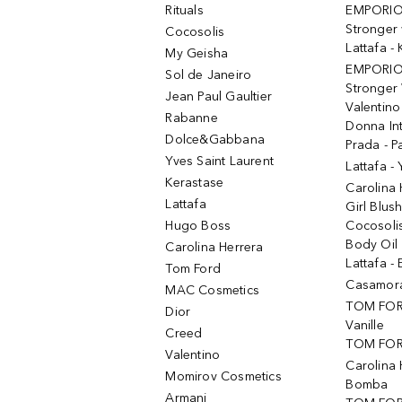
Rituals
EMPORIO
Stronger 
Cocosolis
Lattafa 
My Geisha
EMPORIO
Sol de Janeiro
Stronger 
Jean Paul Gaultier
Valentino
Rabanne
Donna In
Dolce&Gabbana
Prada - P
Yves Saint Laurent
Lattafa -
Kerastase
Carolina
Lattafa
Girl Blus
Hugo Boss
Cocosoli
Body Oil
Carolina Herrera
Lattafa - 
Tom Ford
Casamorat
MAC Cosmetics
TOM FOR
Dior
Vanille
Creed
TOM FORD
Valentino
Carolina 
Momirov Cosmetics
Bomba
Armani