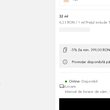
32 ml
6,23 RON
 / 
1
ml
Prețul include
-5% (la min. 399,00 RON
Promoție disponibilă p
Online
:
Disponibil
Livrare
Interval de livrare: de sâm.