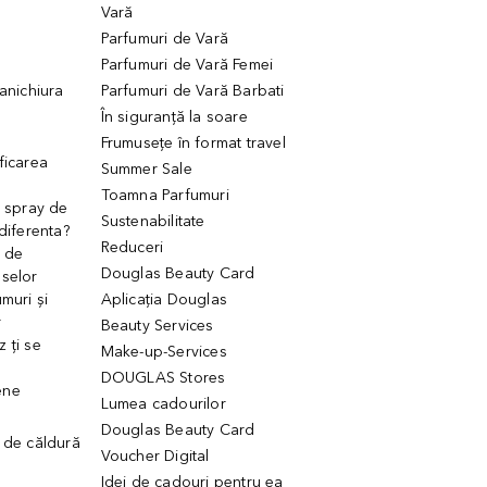
Vară
Parfumuri de Vară
Parfumuri de Vară Femei
manichiura
Parfumuri de Vară Barbati
În siguranță la soare
Frumusețe în format travel
ficarea
Summer Sale
Toamna Parfumuri
. spray de
Sustenabilitate
 diferenta?
Reduceri
 de
Douglas Beauty Card
uselor
muri și
Aplicația Douglas
r
Beauty Services
 ți se
Make-up-Services
DOUGLAS Stores
ene
Lumea cadourilor
Douglas Beauty Card
 de căldură
Voucher Digital
Idei de cadouri pentru ea