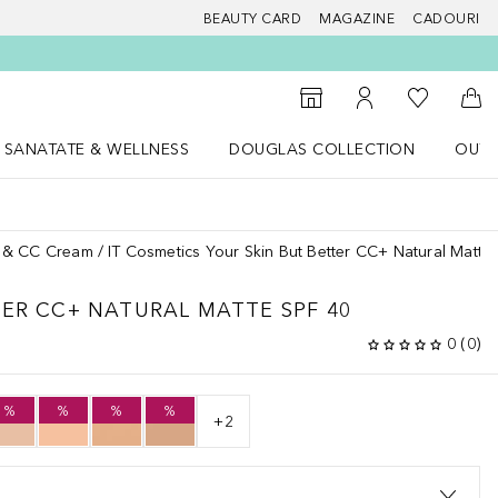
BEAUTY CARD
MAGAZINE
CADOURI
 Douglas
Către List
Către Găsire magazin
Către Contul meu
Căt
SANATATE & WELLNESS
DOUGLAS COLLECTION
OUTL
u Lifestyle
Deschidere meniu SANATATE & WELLNESS
Deschidere meniu Douglas Collectio
 & CC Cream
IT Cosmetics Your Skin But Better CC+ Natural Matte
TER
CC+ NATURAL MATTE SPF 40
0
(
0
)
%
%
%
%
+
2