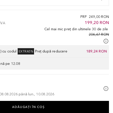
PRP
249,00 RON
199,20 RON
 TVA
Cel mai mic preț din ultimele 30 de zile
206,67 RON
) cu codul
Preț după reducere
189,24 RON
EXTRA5%
ână pe 12.08
, 08.08.2026 până lun., 10.08.2026
ADĂUGAȚI ÎN COŞ