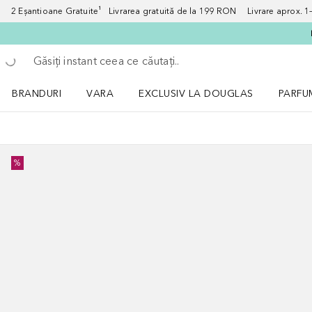
2 Eșantioane Gratuite¹ Livrarea gratuită de la 199 RON Livrare aprox. 1–3
Înapoi
Executați căutarea
BRANDURI
VARA
EXCLUSIV LA DOUGLAS
PARFU
Deschidere meniu BRANDURI
Deschidere meniu VARA
Deschi
%