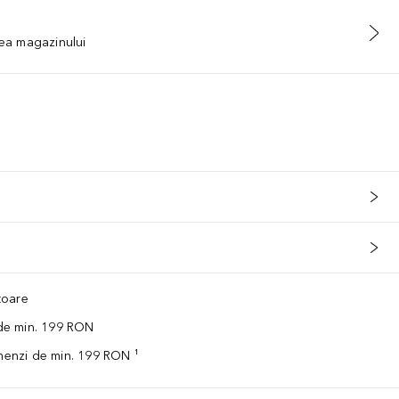
tea magazinului
ătoare
 de min. 199 RON
omenzi de min. 199 RON ¹