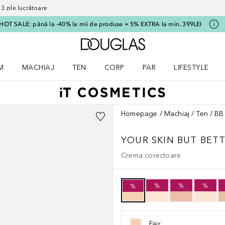
 zile lucrătoare
HOT SALE: până la -40% la mii de produse + 5% EXTRA la min. 399LEI
Către pagina principală
M
MACHIAJ
TEN
CORP
PAR
LIFESTYLE
dere meniu Parfum
Deschidere meniu Machiaj
Deschidere meniu Ten
Deschidere meniu Corp
Deschidere meniu Par
Deschidere meni
Homepage
Machiaj
Ten
BB
YOUR SKIN BUT BET
Crema corectoare
%
%
%
%
Fair