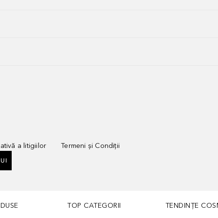
tivă a litigiilor
Termeni și Condiții
UI
ODUSE
TOP CATEGORII
TENDINȚE COS