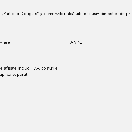
artener Douglas” și comenzilor alcătuite exclusiv din astfel de pr
vrare
ANPC
le afișate includ TVA.
costurile
aplică separat.