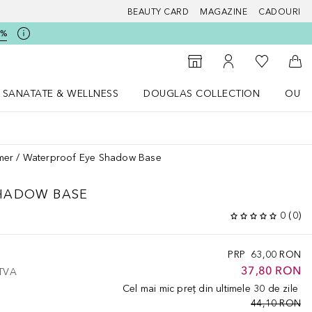
BEAUTY CARD
MAGAZINE
CADOURI
5%
 Douglas
Către List
Către Găsire magazin
Către Contul meu
Căt
SANATATE & WELLNESS
DOUGLAS COLLECTION
OUTL
u Lifestyle
Deschidere meniu SANATATE & WELLNESS
Deschidere meniu Douglas Collectio
mer
Waterproof Eye Shadow Base
HADOW BASE
0
(
0
)
PRP
63,00 RON
37,80 RON
 TVA
Cel mai mic preț din ultimele 30 de zile
44,10 RON