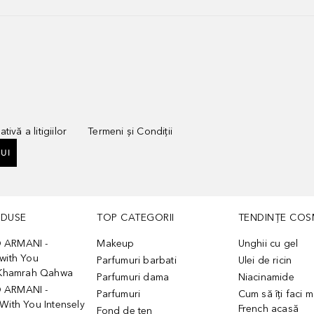
tivă a litigiilor
Termeni și Condiții
UI
ODUSE
TOP CATEGORII
TENDINȚE COS
 ARMANI -
Makeup
Unghii cu gel
with You
Parfumuri barbati
Ulei de ricin
- Khamrah Qahwa
Parfumuri dama
Niacinamide
 ARMANI -
Parfumuri
Cum să îți faci 
With You Intensely
French acasă
Fond de ten