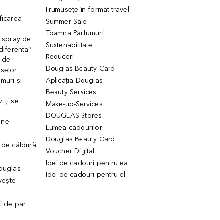
Frumusețe în format travel
ficarea
Summer Sale
Toamna Parfumuri
. spray de
Sustenabilitate
 diferenta?
Reduceri
 de
Douglas Beauty Card
uselor
muri și
Aplicația Douglas
r
Beauty Services
 ți se
Make-up-Services
DOUGLAS Stores
ene
Lumea cadourilor
Douglas Beauty Card
 de căldură
Voucher Digital
Idei de cadouri pentru ea
Douglas
Idei de cadouri pentru el
ivește
ui de par