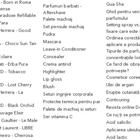
 - Born in Roma
Gua Sha
Parfumuri barbati -
tense
Ghid pentru veri
Aftershave
aradoxe Refillable
parfumului
Palete machiaj
 Yara
Setting spray vs
Set pensule machiaj
 Herrera - Good
fixare care este
Pudra
h
Ordinea corectă
Mascara
s - Choco Sun Tan
aplicare a prod
Leave-in Conditioner
Tipurile de parfu
Eclaire
Concealer
concentrațiile lo
i - Erba Pura
Crema antirid
Ce fard de obraz
potrivește?
D - Tobacco
Highlighter
Cosmetice core
Lip gloss
 - Lost Cherry
Ulei de argan
Blush
Herrera - La
Erupție cutanată
Seturi ingrijire corporala
Contouring
Protectie termica pentru par
 - Black Orchid
Revista online 
Palete de machiaj si seturi
uvage Elixir
Ce ruj ți se potr
Ser vitamina C
 Gaultier - Le Male
Acid salicilic
t Laurent - LIBRE
Aplicarea uleiul
neiro - Cheirosa
Acid lactic