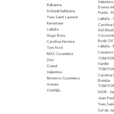
Valentino
Rabanne
Donna In
Dolce&Gabbana
Prada - P
Yves Saint Laurent
Lattafa -
Kerastase
Carolina
Lattafa
Girl Blus
Hugo Boss
Cocosoli
Body Oil
Carolina Herrera
Lattafa - 
Tom Ford
Casamorat
MAC Cosmetics
TOM FOR
Dior
Vanille
Creed
TOM FORD
Valentino
Carolina 
Momirov Cosmetics
Bomba
Armani
TOM FORD
CHANEL
DIOR - Sa
Jean Paul
Yves Sain
Sol de Ja