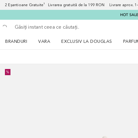
2 Eșantioane Gratuite¹ Livrarea gratuită de la 199 RON Livrare aprox. 1–3
HOT SALE:
Înapoi
Executați căutarea
BRANDURI
VARA
EXCLUSIV LA DOUGLAS
PARFU
Deschidere meniu BRANDURI
Deschidere meniu VARA
Deschi
%