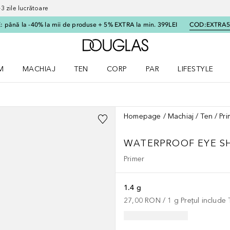
 zile lucrătoare
 până la -40% la mii de produse + 5% EXTRA la min. 399LEI
COD:
EXTRA
Către pagina principală
M
MACHIAJ
TEN
CORP
PAR
LIFESTYLE
dere meniu Parfum
Deschidere meniu Machiaj
Deschidere meniu Ten
Deschidere meniu Corp
Deschidere meniu Par
Deschidere meni
Homepage
Machiaj
Ten
Pri
WATERPROOF EYE S
Primer
1.4 g
27,00 RON
 / 
1
g
Prețul include