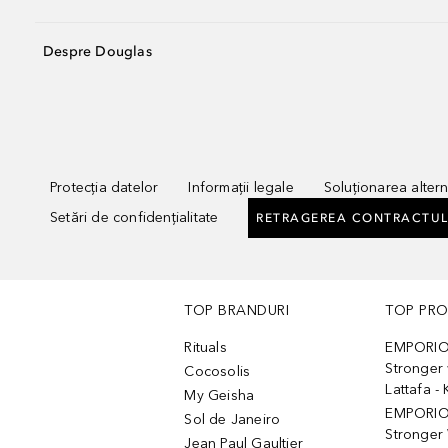
Despre Douglas
Protecția datelor
Informații legale
Soluționarea alterna
Setări de confidențialitate
RETRAGEREA CONTRACTUL
TOP BRANDURI
TOP PR
Rituals
EMPORIO
Stronger 
Cocosolis
Lattafa 
My Geisha
EMPORIO
Sol de Janeiro
Stronger 
Jean Paul Gaultier