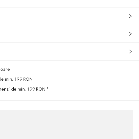
ătoare
 de min. 199 RON
omenzi de min. 199 RON ¹