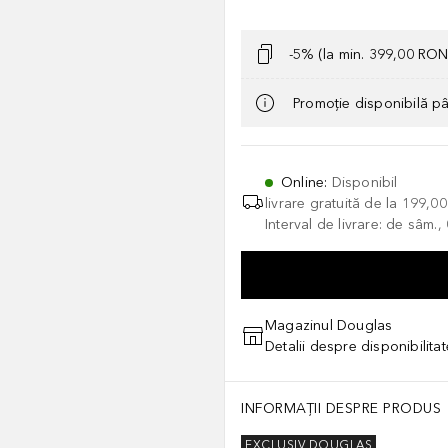
-5% (la min. 399,00 RON
Promoție disponibilă p
Online
:
Disponibil
livrare gratuită de la
199,0
Interval de livrare: de sâm.
Magazinul Douglas
Detalii despre disponibilita
INFORMAȚII DESPRE PRODUS
EXCLUSIV DOUGLAS