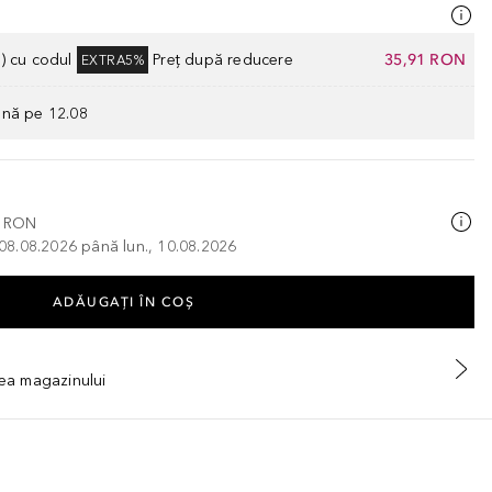
) cu codul
Preț după reducere
35,91 RON
EXTRA5%
ână pe 12.08
0 RON
, 08.08.2026 până lun., 10.08.2026
ADĂUGAȚI ÎN COŞ
tea magazinului