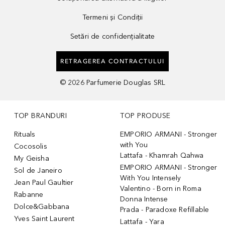
Termeni și Condiții
Setări de confidențialitate
RETRAGEREA CONTRACTULUI
©
2026
Parfumerie Douglas SRL
TOP BRANDURI
TOP PRODUSE
Rituals
EMPORIO ARMANI - Stronger
with You
Cocosolis
Lattafa - Khamrah Qahwa
My Geisha
EMPORIO ARMANI - Stronger
Sol de Janeiro
With You Intensely
Jean Paul Gaultier
Valentino - Born in Roma
Rabanne
Donna Intense
Dolce&Gabbana
Prada - Paradoxe Refillable
Yves Saint Laurent
Lattafa - Yara