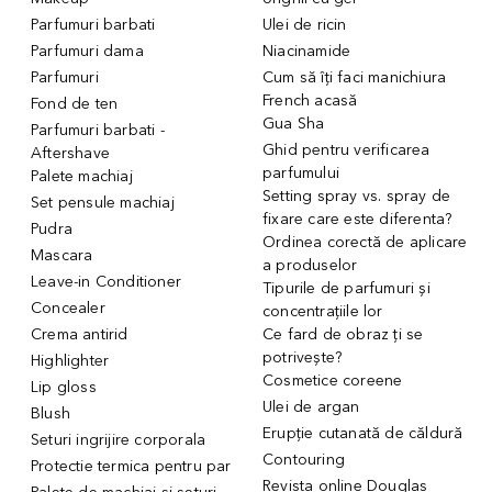
Parfumuri barbati
Ulei de ricin
Parfumuri dama
Niacinamide
Parfumuri
Cum să îți faci manichiura
French acasă
Fond de ten
Gua Sha
Parfumuri barbati -
Ghid pentru verificarea
Aftershave
parfumului
Palete machiaj
Setting spray vs. spray de
Set pensule machiaj
fixare care este diferenta?
Pudra
Ordinea corectă de aplicare
Mascara
a produselor
Leave-in Conditioner
Tipurile de parfumuri și
Concealer
concentrațiile lor
Crema antirid
Ce fard de obraz ți se
potrivește?
Highlighter
Cosmetice coreene
Lip gloss
Ulei de argan
Blush
Erupție cutanată de căldură
Seturi ingrijire corporala
Contouring
Protectie termica pentru par
Revista online Douglas