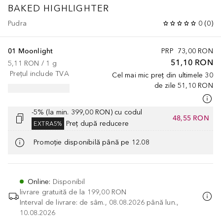
BAKED HIGHLIGHTER
Pudra
0
(
0
)
01 Moonlight
PRP
73,00 RON
51,10 RON
5,11 RON
 / 
1
g
Prețul include TVA
Cel mai mic preț din ultimele 30
de zile
51,10 RON
-5% (la min. 399,00 RON) cu codul
48,55 RON
Preț după reducere
EXTRA5%
Promoție disponibilă până pe 12.08
Online
:
Disponibil
livrare gratuită de la
199,00 RON
Interval de livrare: de sâm., 08.08.2026 până lun.,
10.08.2026