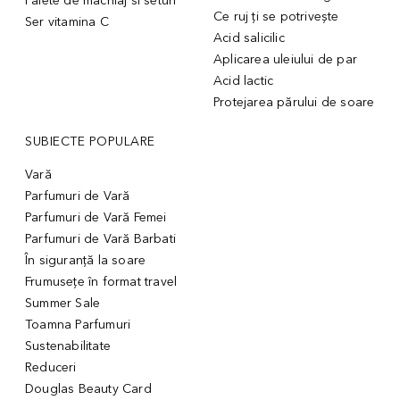
Palete de machiaj si seturi
Ce ruj ți se potrivește
Ser vitamina C
Acid salicilic
Aplicarea uleiului de par
Acid lactic
Protejarea părului de soare
SUBIECTE POPULARE
Vară
Parfumuri de Vară
Parfumuri de Vară Femei
Parfumuri de Vară Barbati
În siguranță la soare
Frumusețe în format travel
Summer Sale
Toamna Parfumuri
Sustenabilitate
Reduceri
Douglas Beauty Card