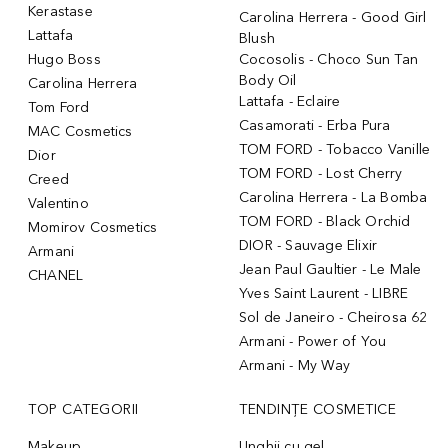
Kerastase
Carolina Herrera - Good Girl
Lattafa
Blush
Hugo Boss
Cocosolis - Choco Sun Tan
Body Oil
Carolina Herrera
Lattafa - Eclaire
Tom Ford
Casamorati - Erba Pura
MAC Cosmetics
TOM FORD - Tobacco Vanille
Dior
TOM FORD - Lost Cherry
Creed
Carolina Herrera - La Bomba
Valentino
TOM FORD - Black Orchid
Momirov Cosmetics
DIOR - Sauvage Elixir
Armani
Jean Paul Gaultier - Le Male
CHANEL
Yves Saint Laurent - LIBRE
Sol de Janeiro - Cheirosa 62
Armani - Power of You
Armani - My Way
TOP CATEGORII
TENDINȚE COSMETICE
Makeup
Unghii cu gel