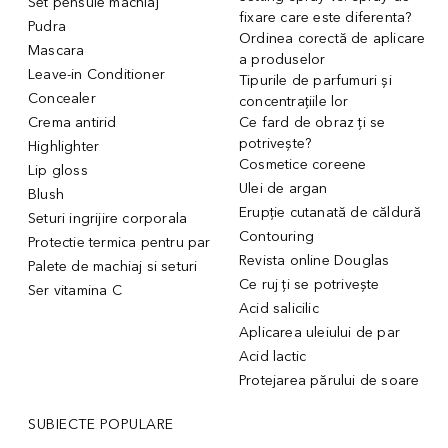
Set pensule machiaj
fixare care este diferenta?
Pudra
Ordinea corectă de aplicare
Mascara
a produselor
Leave-in Conditioner
Tipurile de parfumuri și
Concealer
concentrațiile lor
Crema antirid
Ce fard de obraz ți se
potrivește?
Highlighter
Cosmetice coreene
Lip gloss
Ulei de argan
Blush
Erupție cutanată de căldură
Seturi ingrijire corporala
Contouring
Protectie termica pentru par
Revista online Douglas
Palete de machiaj si seturi
Ce ruj ți se potrivește
Ser vitamina C
Acid salicilic
Aplicarea uleiului de par
Acid lactic
Protejarea părului de soare
SUBIECTE POPULARE