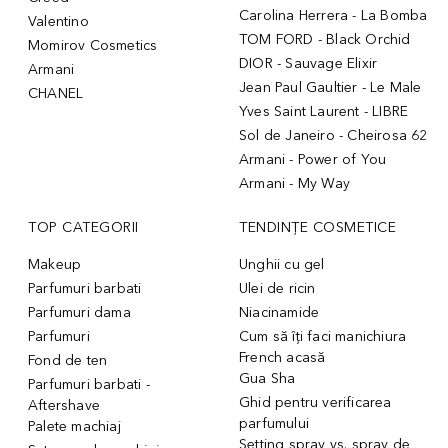
Carolina Herrera - La Bomba
Valentino
TOM FORD - Black Orchid
Momirov Cosmetics
DIOR - Sauvage Elixir
Armani
Jean Paul Gaultier - Le Male
CHANEL
Yves Saint Laurent - LIBRE
Sol de Janeiro - Cheirosa 62
Armani - Power of You
Armani - My Way
TOP CATEGORII
TENDINȚE COSMETICE
Makeup
Unghii cu gel
Parfumuri barbati
Ulei de ricin
Parfumuri dama
Niacinamide
Parfumuri
Cum să îți faci manichiura
French acasă
Fond de ten
Gua Sha
Parfumuri barbati -
Ghid pentru verificarea
Aftershave
parfumului
Palete machiaj
Setting spray vs. spray de