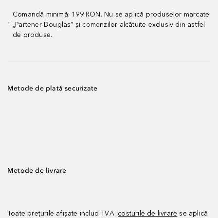
Comandă minimă: 199 RON. Nu se aplică produselor marcate
„Partener Douglas” și comenzilor alcătuite exclusiv din astfel
1
de produse.
Metode de plată securizate
Metode de livrare
Toate prețurile afișate includ TVA.
costurile de livrare
se aplică