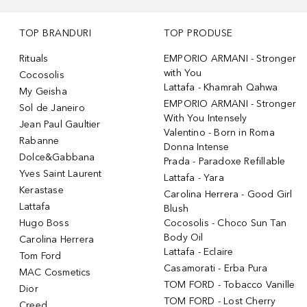
TOP BRANDURI
TOP PRODUSE
Rituals
EMPORIO ARMANI - Stronger
with You
Cocosolis
Lattafa - Khamrah Qahwa
My Geisha
EMPORIO ARMANI - Stronger
Sol de Janeiro
With You Intensely
Jean Paul Gaultier
Valentino - Born in Roma
Rabanne
Donna Intense
Dolce&Gabbana
Prada - Paradoxe Refillable
Yves Saint Laurent
Lattafa - Yara
Kerastase
Carolina Herrera - Good Girl
Lattafa
Blush
Hugo Boss
Cocosolis - Choco Sun Tan
Body Oil
Carolina Herrera
Lattafa - Eclaire
Tom Ford
Casamorati - Erba Pura
MAC Cosmetics
TOM FORD - Tobacco Vanille
Dior
TOM FORD - Lost Cherry
Creed