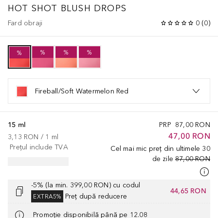
HOT SHOT BLUSH DROPS
Fard obraji
0
(
0
)
%
%
%
%
Fireball/Soft Watermelon Red
15 ml
PRP
87,00 RON
47,00 RON
3,13 RON
 / 
1
ml
Prețul include TVA
Cel mai mic preț din ultimele 30
de zile
87,00 RON
-5% (la min. 399,00 RON) cu codul
44,65 RON
Preț după reducere
EXTRA5%
Promoție disponibilă până pe 12.08